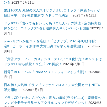
ンも
2023年8月21日
累計1000万DL超の大人気オリジナルBLコミック『体感予報』が
樋口幸平、増子敦貴主演でTVドラマ化決定！
2023年7月12日
ドラマCD「食べてもおいしくありません2」の試聴・店舗特典画
像を公開！コミックス5巻と連動購入キャンペーンも開催
2023年7
月7日
pixiv×リブレが創作BLを応援！「ピクリブ」2023年8月創刊決
定!! ビーボーイ創作BL大賞出身作が早くも連載開始！
2023年7
月6日
『黄昏アウトフォーカス』シリーズTVアニメ化決定！キャストは
ドラマCDから続投！＆公式SNS開設！
2023年7月6日
新電子BLレーベル「.Nonfine（ノンフィーネ）」創刊！
2023年6
月1日
日本初！人気BLドラマ『ジャックフロスト』未公開カットNFTの
販売開始！
2023年6月1日
ドラマCD「かわにさざなみ」貴方の虜編(澄谷ゼニコ) 豪華盤の
マンガ小冊子チラ見せ＆アクリルスタンドデザインも！
2023年3