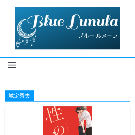
コ
ン
テ
ン
ツ
へ
ス
キ
ッ
プ
城定秀夫