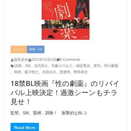
ニュース
映像・CD
牧島史佳
2021年10月1日
0 Comments
18禁
、
SM
、
北代高士
、
印象エロなど
、
城定秀夫
、
実写
、
性の劇薬
、
映画
、
森川智之
、
水田ゆき
、
渡邊将
、
野島裕史
18禁BL映画『性の劇薬』のリバイ
バル上映決定！過激シーンもチラ
見せ！
監禁、SM、緊縛、調教！ 衝撃的なBLコ
Read More