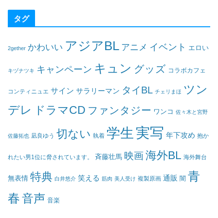
タグ
アジアBL
イベント
かわいい
アニメ
エロい
2gether
キュン
グッズ
キャンペーン
コラボカフェ
キヅナツキ
ツン
タイBL
サイン
サラリーマン
コンティニュエ
チェリまほ
デレ
ドラマCD
ファンタジー
ワンコ
佐々木と宮野
実写
学生
切ない
年下攻め
凪良ゆう
執着
佐藤拓也
抱か
海外BL
映画
斉藤壮馬
海外舞台
れたい男1位に脅されています。
青
特典
笑える
通販
無表情
闇
白井悠介
筋肉
美人受け
複製原画
春
音声
音楽