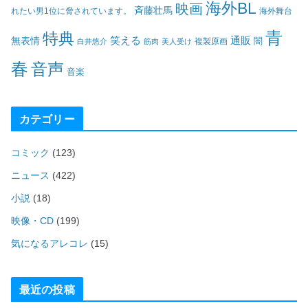
海外BL
映画
斉藤壮馬
海外舞台
れたい男1位に脅されています。
青
特典
笑える
通販
無表情
闇
白井悠介
筋肉
美人受け
複製原画
春
音声
音楽
カテゴリー
コミック
(123)
ニュース
(422)
小説
(18)
映像・CD
(199)
気になるアレコレ
(15)
最近の投稿