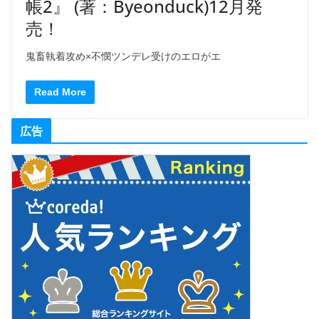
帳2』 (著：Byeonduck)12月発
売！
鬼畜執着攻め×不憫ツンデレ受けのエロがエ
Read More
広告