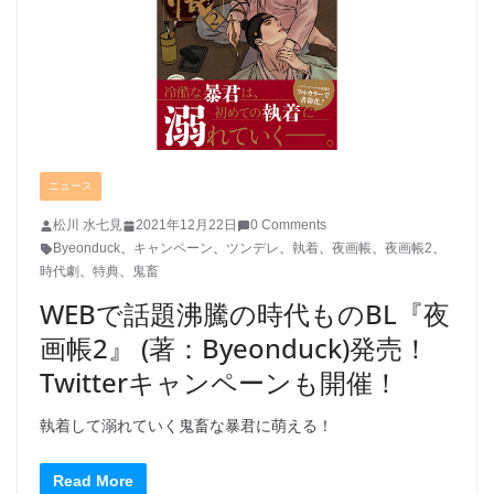
ニュース
松川 水七見
2021年12月22日
0 Comments
Byeonduck
、
キャンペーン
、
ツンデレ
、
執着
、
夜画帳
、
夜画帳2
、
時代劇
、
特典
、
鬼畜
WEBで話題沸騰の時代ものBL『夜
画帳2』 (著：Byeonduck)発売！
Twitterキャンペーンも開催！
執着して溺れていく鬼畜な暴君に萌える！
Read More