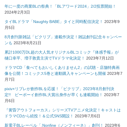
年に一度の商業BLの祭典！「BLアワード2024」2/2投票開始！
2024年2月3日
タイBLドラマ「Naughty BABE」タイと同時配信決定！
2023年9
月5日
8月創刊新雑誌「ピクリブ」連載作決定！雑誌創刊記念キャンペー
ンも
2023年8月21日
累計1000万DL超の大人気オリジナルBLコミック『体感予報』が
樋口幸平、増子敦貴主演でTVドラマ化決定！
2023年7月12日
ドラマCD「食べてもおいしくありません2」の試聴・店舗特典画
像を公開！コミックス5巻と連動購入キャンペーンも開催
2023年7
月7日
pixiv×リブレが創作BLを応援！「ピクリブ」2023年8月創刊決
定!! ビーボーイ創作BL大賞出身作が早くも連載開始！
2023年7
月6日
『黄昏アウトフォーカス』シリーズTVアニメ化決定！キャストは
ドラマCDから続投！＆公式SNS開設！
2023年7月6日
新電子BLレーベル「.Nonfine（ノンフィーネ）」創刊！
2023年6