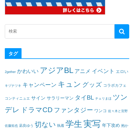
タグ
アジアBL
イベント
かわいい
アニメ
エロい
2gether
キュン
グッズ
キャンペーン
コラボカフェ
キヅナツキ
ツン
タイBL
サイン
サラリーマン
コンティニュエ
チェリまほ
デレ
ドラマCD
ファンタジー
ワンコ
佐々木と宮野
実写
学生
切ない
年下攻め
凪良ゆう
執着
佐藤拓也
抱か