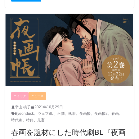
コミック
ニュース
幸山 桃子
2021年10月29日
Byeonduck
、
ウェブBL
、
不憫
、
執着
、
夜画帳
、
夜画帳2
、
春画
、
時代劇
、
特典
、
鬼畜
春画を題材にした時代劇BL『夜画