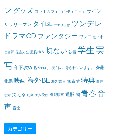
ン
グッズ
サイン
コラボカフェ
コンティニュエ
ツンデレ
タイBL
サラリーマン
チェリまほ
ドラマCD
ファンタジー
ワンコ
佐々木
実
学生
切ない
凪良ゆう
執着
と宮野
佐藤拓也
写
年下攻め
斉藤
抱かれたい男1位に脅されています。
海外BL
特典
映画
壮馬
無表情
海外舞台
白井
青春
音
笑える
通販
闇
悠介
筋肉
美人受け
複製原画
声
音楽
カテゴリー