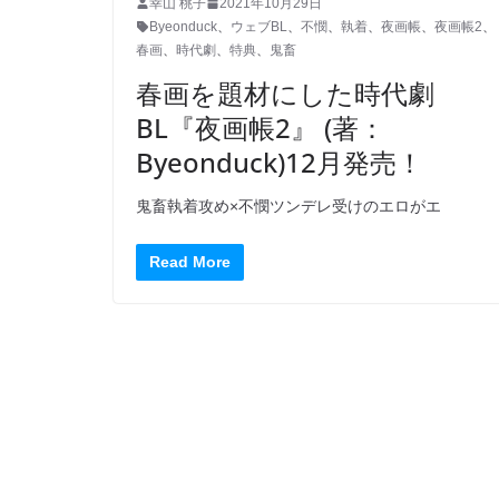
幸山 桃子
2021年10月29日
Byeonduck
、
ウェブBL
、
不憫
、
執着
、
夜画帳
、
夜画帳2
、
春画
、
時代劇
、
特典
、
鬼畜
春画を題材にした時代劇
BL『夜画帳2』 (著：
Byeonduck)12月発売！
鬼畜執着攻め×不憫ツンデレ受けのエロがエ
Read More