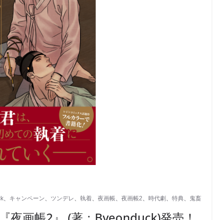
ck
、
キャンペーン
、
ツンデレ
、
執着
、
夜画帳
、
夜画帳2
、
時代劇
、
特典
、
鬼畜
画帳2』 (著：Byeonduck)発売！