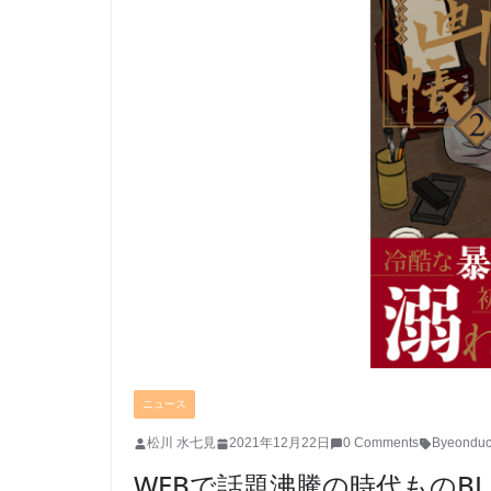
ニュース
松川 水七見
2021年12月22日
0 Comments
Byeondu
WEBで話題沸騰の時代ものBL『夜