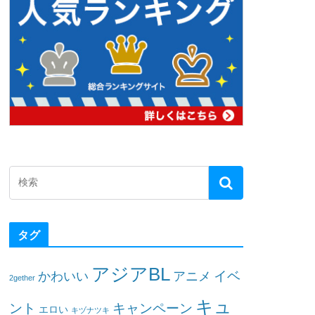
タグ
アジアBL
イベ
かわいい
アニメ
2gether
キュ
ント
キャンペーン
エロい
キヅナツキ