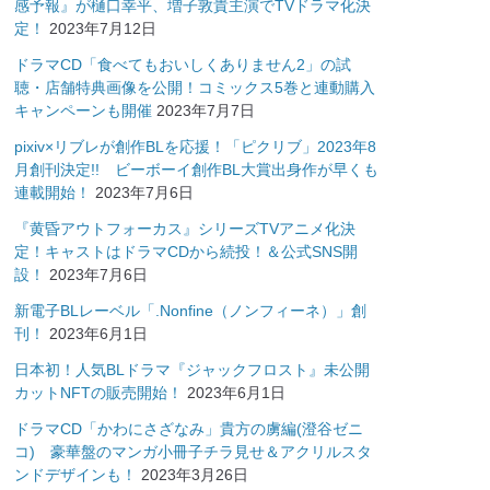
感予報』が樋口幸平、増子敦貴主演でTVドラマ化決
定！
2023年7月12日
ドラマCD「食べてもおいしくありません2」の試
聴・店舗特典画像を公開！コミックス5巻と連動購入
キャンペーンも開催
2023年7月7日
pixiv×リブレが創作BLを応援！「ピクリブ」2023年8
月創刊決定!! ビーボーイ創作BL大賞出身作が早くも
連載開始！
2023年7月6日
『黄昏アウトフォーカス』シリーズTVアニメ化決
定！キャストはドラマCDから続投！＆公式SNS開
設！
2023年7月6日
新電子BLレーベル「.Nonfine（ノンフィーネ）」創
刊！
2023年6月1日
日本初！人気BLドラマ『ジャックフロスト』未公開
カットNFTの販売開始！
2023年6月1日
ドラマCD「かわにさざなみ」貴方の虜編(澄谷ゼニ
コ) 豪華盤のマンガ小冊子チラ見せ＆アクリルスタ
ンドデザインも！
2023年3月26日