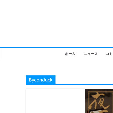
コ
ン
テ
ン
ツ
へ
ス
キ
ホーム
ニュース
コミ
ッ
プ
Byeonduck