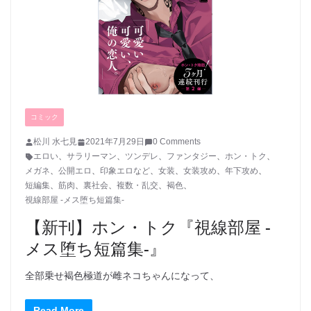
コミック
松川 水七見
2021年7月29日
0 Comments
エロい
、
サラリーマン
、
ツンデレ
、
ファンタジー
、
ホン・トク
、
メガネ
、
公開エロ
、
印象エロなど
、
女装
、
女装攻め
、
年下攻め
、
短編集
、
筋肉
、
裏社会
、
複数・乱交
、
褐色
、
視線部屋 -メス堕ち短篇集-
【新刊】ホン・トク『視線部屋 -
メス堕ち短篇集-』
全部乗せ褐色極道が雌ネコちゃんになって、
Read More