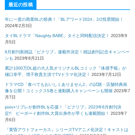
最近の投稿
年に一度の商業BLの祭典！「BLアワード2024」2/2投票開始！
2024年2月3日
タイBLドラマ「Naughty BABE」タイと同時配信決定！
2023年9
月5日
8月創刊新雑誌「ピクリブ」連載作決定！雑誌創刊記念キャンペー
ンも
2023年8月21日
累計1000万DL超の大人気オリジナルBLコミック『体感予報』が
樋口幸平、増子敦貴主演でTVドラマ化決定！
2023年7月12日
ドラマCD「食べてもおいしくありません2」の試聴・店舗特典画
像を公開！コミックス5巻と連動購入キャンペーンも開催
2023年7
月7日
pixiv×リブレが創作BLを応援！「ピクリブ」2023年8月創刊決
定!! ビーボーイ創作BL大賞出身作が早くも連載開始！
2023年7
月6日
『黄昏アウトフォーカス』シリーズTVアニメ化決定！キャストは