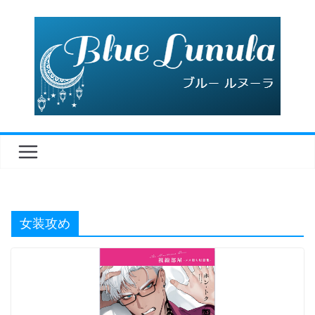
コ
ン
テ
ン
ツ
へ
ス
キ
ッ
プ
女装攻め