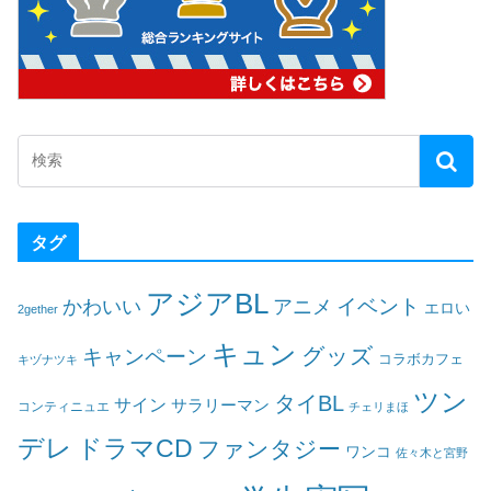
タグ
アジアBL
イベント
かわいい
アニメ
エロい
2gether
キュン
グッズ
キャンペーン
コラボカフェ
キヅナツキ
ツン
タイBL
サイン
サラリーマン
コンティニュエ
チェリまほ
デレ
ドラマCD
ファンタジー
ワンコ
佐々木と宮野