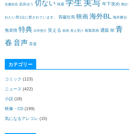
実写
学生
切ない
年下攻め
凪良ゆう
執着
佐藤拓也
抱か
海外BL
映画
斉藤壮馬
海外舞台
れたい男1位に脅されています。
青
特典
笑える
通販
無表情
闇
白井悠介
筋肉
美人受け
複製原画
春
音声
音楽
カテゴリー
コミック
(123)
ニュース
(422)
小説
(18)
映像・CD
(199)
気になるアレコレ
(15)