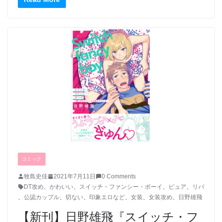
コミック
牧島史佳
2021年7月11日
0 Comments
DT攻め
、
かわいい
、
スイッチ・ファンシー・ボーイ
、
ピュア
、
リバ
、
公認カップル
、
切ない
、
印象エロなど
、
女装
、
女装攻め
、
日野雄飛
【新刊】日野雄飛『スイッチ・フ