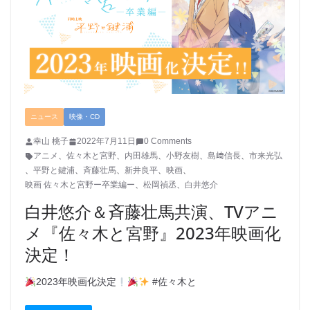
ニュース
映像・CD
幸山 桃子
2022年7月11日
0 Comments
アニメ
、
佐々木と宮野
、
内田雄馬
、
小野友樹
、
島﨑信長
、
市来光弘
、
平野と鍵浦
、
斉藤壮馬
、
新井良平
、
映画
、
映画 佐々木と宮野ー卒業編ー
、
松岡禎丞
、
白井悠介
白井悠介＆斉藤壮馬共演、TVアニ
メ『佐々木と宮野』2023年映画化
決定！
2023年映画化決定
#佐々木と