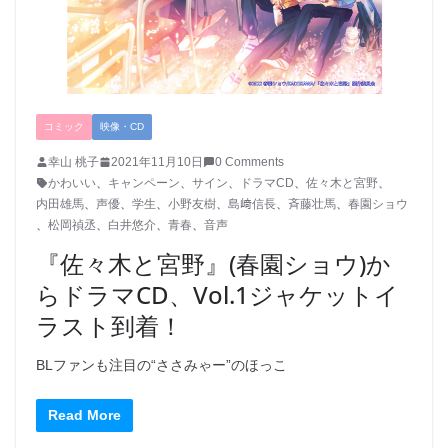
コミック
映像・CD
幸山 桃子
2021年11月10日
0 Comments
かわいい
、
キャンペーン
、
サイン
、
ドラマCD
、
佐々木と宮野
、
内田雄馬
、
声優
、
学生
、
小野友樹
、
島﨑信長
、
斉藤壮馬
、
春園ショウ
、
松岡禎丞
、
白井悠介
、
青春
、
音声
『佐々木と宮野』(春園ショウ)か
らドラマCD、Vol.1ジャケットイ
ラスト到着！
BLファンも注目の“ささみゃー”のほっこ
Read More