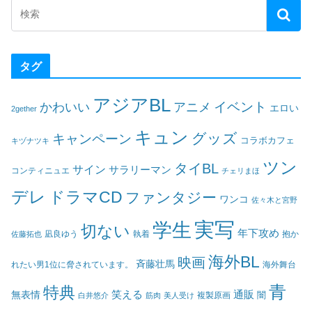
タグ
アジアBL
イベント
かわいい
アニメ
エロい
2gether
キュン
グッズ
キャンペーン
コラボカフェ
キヅナツキ
ツン
タイBL
サイン
サラリーマン
コンティニュエ
チェリまほ
デレ
ドラマCD
ファンタジー
ワンコ
佐々木と宮野
実写
学生
切ない
年下攻め
凪良ゆう
執着
佐藤拓也
抱か
海外BL
映画
斉藤壮馬
海外舞台
れたい男1位に脅されています。
青
特典
笑える
通販
無表情
闇
白井悠介
筋肉
美人受け
複製原画