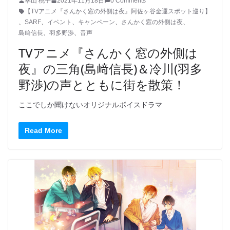
幸山 桃子
2021年11月18日
0 Comments
【TVアニメ『さんかく窓の外側は夜』阿佐ヶ谷金運スポット巡り】
、
SARF
、
イベント
、
キャンペーン
、
さんかく窓の外側は夜
、
島﨑信長
、
羽多野渉
、
音声
TVアニメ『さんかく窓の外側は
夜』の三角(島﨑信長)＆冷川(羽多
野渉)の声とともに街を散策！
ここでしか聞けないオリジナルボイスドラマ
Read More