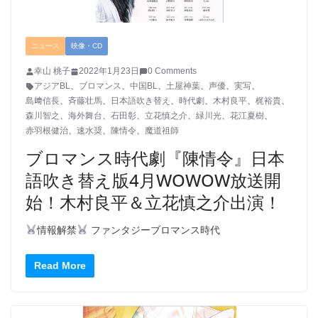
ニュース
映像・CD
幸山 桃子
2022年1月23日
0 Comments
アジアBL
、
ブロマンス
、
中国BL
、
土屋神葉
、
声優
、
実写
、
島﨑信長
、
斉藤壮馬
、
日本語吹き替え
、
時代劇
、
木村良平
、
梶裕貴
、
森川智之
、
海外舞台
、
石田彰
、
立花慎之介
、
緑川光
、
花江夏樹
、
赤羽根健治
、
速水奨
、
陳情令
、
魔道祖師
ブロマンス時代劇『陳情令』日本
語吹き替え版4月WOWOW放送開
始！木村良平＆立花慎之介出演！
情報解禁
ファンタジーブロマンス時代
Read More