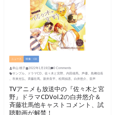
ニュース
映像・CD
幸山 桃子
2022年1月19日
0 Comments
サンプル
、
ドラマCD
、
佐々木と宮野
、
内田雄馬
、
声優
、
島﨑信長
、
市来光弘
、
斉藤壮馬
、
新井良平
、
松岡禎丞
、
白井悠介
、
音声
TVアニメも放送中の『佐々木と宮
野』ドラマCDVol.2の白井悠介＆
斉藤壮馬他キャストコメント、試
聴動画が解禁！