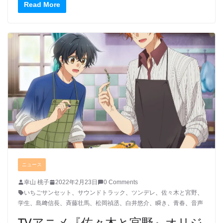
Read More
ニュース
幸山 桃子
2022年2月23日
0 Comments
いちごサンセット
、
サウンドトラック
、
ツンデレ
、
佐々木と宮野
、
学生
、
島﨑信長
、
斉藤壮馬
、
松岡禎丞
、
白井悠介
、
瞬き
、
青春
、
音声
TVアニメ『佐々木と宮野』オリジ