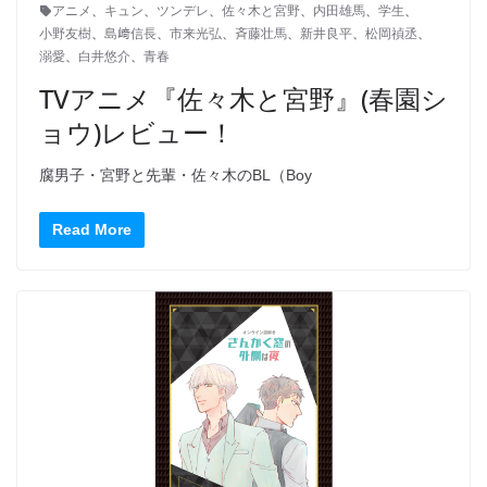
アニメ
、
キュン
、
ツンデレ
、
佐々木と宮野
、
内田雄馬
、
学生
、
小野友樹
、
島﨑信長
、
市来光弘
、
斉藤壮馬
、
新井良平
、
松岡禎丞
、
溺愛
、
白井悠介
、
青春
TVアニメ『佐々木と宮野』(春園シ
ョウ)レビュー！
腐男子・宮野と先輩・佐々木のBL（Boy
Read More