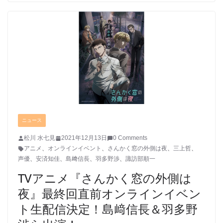
ニュース
松川 水七見
2021年12月13日
0 Comments
アニメ
、
オンラインイベント
、
さんかく窓の外側は夜
、
三上哲
、
声優
、
安済知佳
、
島﨑信長
、
羽多野渉
、
諏訪部順一
TVアニメ『さんかく窓の外側は
夜』最終回直前オンラインイベン
ト生配信決定！島﨑信長＆羽多野