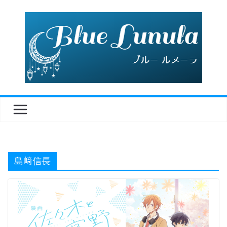
コ
ン
テ
ン
ツ
へ
ス
キ
ッ
プ
島﨑信長