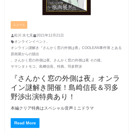
ニュース
松川 水七見
2021年12月21日
オンラインイベント
、
オンライン謎解き『さんかく窓の外側は夜』COOLEAN事件簿 とある
原画展からの脱出
、
さんかく窓の外側は夜
、
さんかく窓の外側は夜 その後
、
ヤマシタトモコ
、
島﨑信長
、
特典
、
羽多野渉
『さんかく窓の外側は夜』オンラ
イン謎解き開催！島﨑信長＆羽多
野渉出演特典あり！
本編クリア特典はスペシャル音声ミニドラマ
Read More