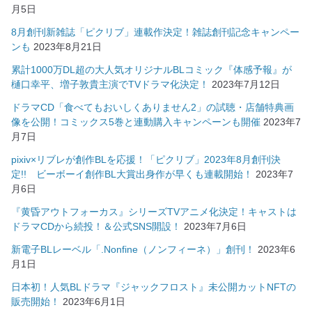
月5日
8月創刊新雑誌「ピクリブ」連載作決定！雑誌創刊記念キャンペー
ンも
2023年8月21日
累計1000万DL超の大人気オリジナルBLコミック『体感予報』が
樋口幸平、増子敦貴主演でTVドラマ化決定！
2023年7月12日
ドラマCD「食べてもおいしくありません2」の試聴・店舗特典画
像を公開！コミックス5巻と連動購入キャンペーンも開催
2023年7
月7日
pixiv×リブレが創作BLを応援！「ピクリブ」2023年8月創刊決
定!! ビーボーイ創作BL大賞出身作が早くも連載開始！
2023年7
月6日
『黄昏アウトフォーカス』シリーズTVアニメ化決定！キャストは
ドラマCDから続投！＆公式SNS開設！
2023年7月6日
新電子BLレーベル「.Nonfine（ノンフィーネ）」創刊！
2023年6
月1日
日本初！人気BLドラマ『ジャックフロスト』未公開カットNFTの
販売開始！
2023年6月1日