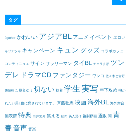
タグ
アジアBL
イベント
かわいい
アニメ
エロい
2gether
キュン
グッズ
キャンペーン
コラボカフェ
キヅナツキ
ツン
タイBL
サイン
サラリーマン
コンティニュエ
チェリまほ
デレ
ドラマCD
ファンタジー
ワンコ
佐々木と宮野
実写
学生
切ない
年下攻め
凪良ゆう
執着
佐藤拓也
抱か
海外BL
映画
斉藤壮馬
海外舞台
れたい男1位に脅されています。
青
特典
笑える
通販
無表情
闇
白井悠介
筋肉
美人受け
複製原画
春
音声
音楽