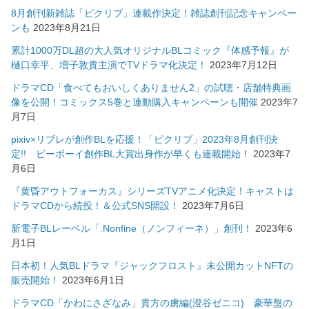
8月創刊新雑誌「ピクリブ」連載作決定！雑誌創刊記念キャンペー
ンも
2023年8月21日
累計1000万DL超の大人気オリジナルBLコミック『体感予報』が
樋口幸平、増子敦貴主演でTVドラマ化決定！
2023年7月12日
ドラマCD「食べてもおいしくありません2」の試聴・店舗特典画
像を公開！コミックス5巻と連動購入キャンペーンも開催
2023年7
月7日
pixiv×リブレが創作BLを応援！「ピクリブ」2023年8月創刊決
定!! ビーボーイ創作BL大賞出身作が早くも連載開始！
2023年7
月6日
『黄昏アウトフォーカス』シリーズTVアニメ化決定！キャストは
ドラマCDから続投！＆公式SNS開設！
2023年7月6日
新電子BLレーベル「.Nonfine（ノンフィーネ）」創刊！
2023年6
月1日
日本初！人気BLドラマ『ジャックフロスト』未公開カットNFTの
販売開始！
2023年6月1日
ドラマCD「かわにさざなみ」貴方の虜編(澄谷ゼニコ) 豪華盤の