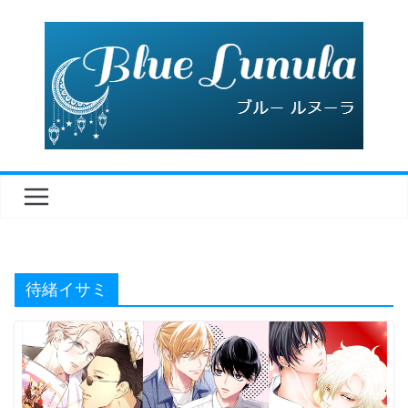
コ
ン
テ
ン
ツ
へ
ス
キ
ッ
プ
待緒イサミ