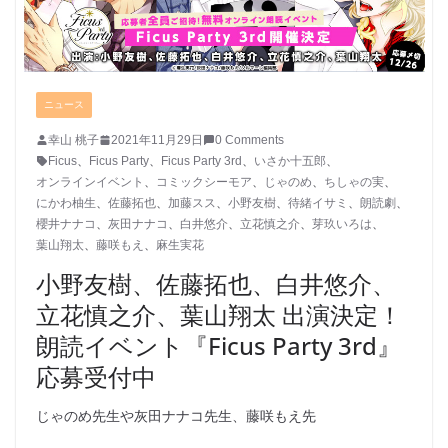
ニュース
幸山 桃子
2021年11月29日
0 Comments
Ficus
、
Ficus Party
、
Ficus Party 3rd
、
いさか十五郎
、
オンラインイベント
、
コミックシーモア
、
じゃのめ
、
ちしゃの実
、
にかわ柚生
、
佐藤拓也
、
加藤スス
、
小野友樹
、
待緒イサミ
、
朗読劇
、
櫻井ナナコ
、
灰田ナナコ
、
白井悠介
、
立花慎之介
、
芽玖いろは
、
葉山翔太
、
藤咲もえ
、
麻生実花
小野友樹、佐藤拓也、白井悠介、
立花慎之介、葉山翔太 出演決定！
朗読イベント『Ficus Party 3rd』
応募受付中
じゃのめ先生や灰田ナナコ先生、藤咲もえ先