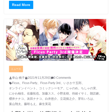
Read More
ニュース
幸山 桃子
2021年11月29日
0 Comments
Ficus
、
Ficus Party
、
Ficus Party 3rd
、
いさか十五郎
、
オンラインイベント
、
コミックシーモア
、
じゃのめ
、
ちしゃの実
、
にかわ柚生
、
佐藤拓也
、
加藤スス
、
小野友樹
、
待緒イサミ
、
朗読劇
、
櫻井ナナコ
、
灰田ナナコ
、
白井悠介
、
立花慎之介
、
芽玖いろは
、
葉山翔太
、
藤咲もえ
、
麻生実花