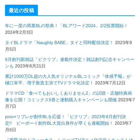
最近の投稿
年に一度の商業BLの祭典！「BLアワード2024」2/2投票開始！
2024年2月3日
タイBLドラマ「Naughty BABE」タイと同時配信決定！
2023年9
月5日
8月創刊新雑誌「ピクリブ」連載作決定！雑誌創刊記念キャンペー
ンも
2023年8月21日
累計1000万DL超の大人気オリジナルBLコミック『体感予報』が
樋口幸平、増子敦貴主演でTVドラマ化決定！
2023年7月12日
ドラマCD「食べてもおいしくありません2」の試聴・店舗特典画
像を公開！コミックス5巻と連動購入キャンペーンも開催
2023年7
月7日
pixiv×リブレが創作BLを応援！「ピクリブ」2023年8月創刊決
定!! ビーボーイ創作BL大賞出身作が早くも連載開始！
2023年7
月6日