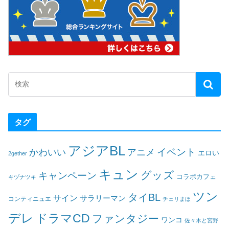
タグ
アジアBL
イベント
かわいい
アニメ
エロい
2gether
キュン
グッズ
キャンペーン
コラボカフェ
キヅナツキ
ツン
タイBL
サイン
サラリーマン
コンティニュエ
チェリまほ
デレ
ドラマCD
ファンタジー
ワンコ
佐々木と宮野