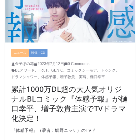
ニュース
映像・CD
金子ほの花
2023年7月12日
0 Comments
BLアワード
、
Ficus
、
GENIC
、
コミックシーモア
、
トゥンク
、
ドラマシャワー
、
体感予報
、
増子敦貴
、
実写
、
樋口幸平
累計1000万DL超の大人気オリジ
ナルBLコミック『体感予報』が樋
口幸平、増子敦貴主演でTVドラマ
化決定！
『体感予報』（著者：鯛野ニッケ）のTVド