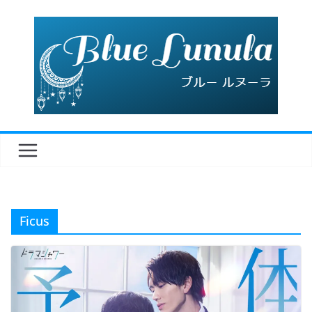
コ
ン
テ
ン
ツ
へ
ス
キ
ッ
プ
Ficus