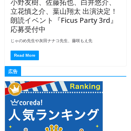
小野友樹、佐藤拓也、白井悠介、
立花慎之介、葉山翔太 出演決定！
朗読イベント『Ficus Party 3rd』
応募受付中
じゃのめ先生や灰田ナナコ先生、藤咲もえ先
Read More
広告