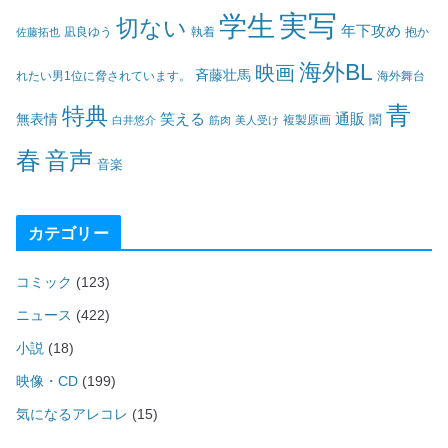
実写
学生
切ない
年下攻め
凪良ゆう
執着
佐藤拓也
抱か
海外BL
映画
斉藤壮馬
海外舞台
れたい男1位に脅されています。
青
特典
笑える
通販
無表情
闇
白井悠介
筋肉
美人受け
複製原画
春
音声
音楽
カテゴリー
コミック
(123)
ニュース
(422)
小説
(18)
映像・CD
(199)
気になるアレコレ
(15)