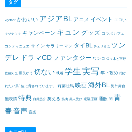
タグ
アジアBL
イベント
かわいい
アニメ
エロい
2gether
キュン
グッズ
キャンペーン
コラボカフェ
キヅナツキ
ツン
タイBL
サイン
サラリーマン
コンティニュエ
チェリまほ
デレ
ドラマCD
ファンタジー
ワンコ
佐々木と宮野
実写
学生
切ない
年下攻め
凪良ゆう
執着
佐藤拓也
抱か
海外BL
映画
斉藤壮馬
海外舞台
れたい男1位に脅されています。
青
特典
笑える
通販
無表情
闇
白井悠介
筋肉
美人受け
複製原画
春
音声
音楽