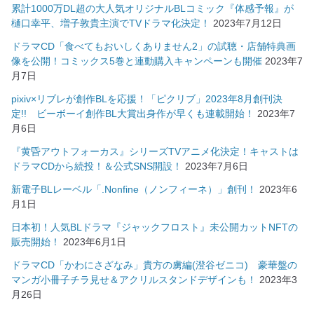
累計1000万DL超の大人気オリジナルBLコミック『体感予報』が
樋口幸平、増子敦貴主演でTVドラマ化決定！
2023年7月12日
ドラマCD「食べてもおいしくありません2」の試聴・店舗特典画
像を公開！コミックス5巻と連動購入キャンペーンも開催
2023年7
月7日
pixiv×リブレが創作BLを応援！「ピクリブ」2023年8月創刊決
定!! ビーボーイ創作BL大賞出身作が早くも連載開始！
2023年7
月6日
『黄昏アウトフォーカス』シリーズTVアニメ化決定！キャストは
ドラマCDから続投！＆公式SNS開設！
2023年7月6日
新電子BLレーベル「.Nonfine（ノンフィーネ）」創刊！
2023年6
月1日
日本初！人気BLドラマ『ジャックフロスト』未公開カットNFTの
販売開始！
2023年6月1日
ドラマCD「かわにさざなみ」貴方の虜編(澄谷ゼニコ) 豪華盤の
マンガ小冊子チラ見せ＆アクリルスタンドデザインも！
2023年3
月26日