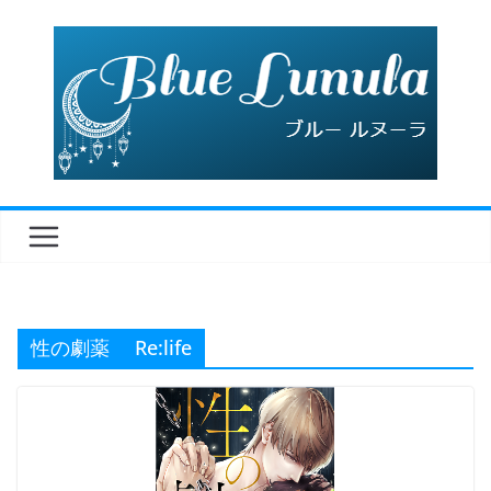
コ
ン
テ
ン
ツ
へ
ス
キ
ッ
プ
性の劇薬 Re:life