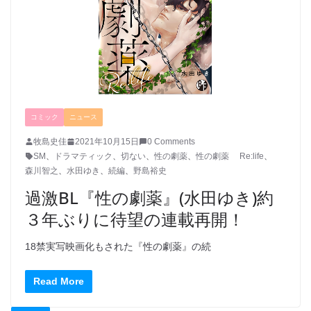
コミック
ニュース
牧島史佳
2021年10月15日
0 Comments
SM
、
ドラマティック
、
切ない
、
性の劇薬
、
性の劇薬 Re:life
、
森川智之
、
水田ゆき
、
続編
、
野島裕史
過激BL『性の劇薬』(水田ゆき)約
３年ぶりに待望の連載再開！
18禁実写映画化もされた『性の劇薬』の続
Read More