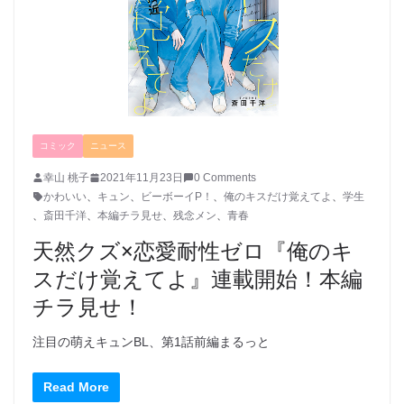
コミック
ニュース
幸山 桃子
2021年11月23日
0 Comments
かわいい
、
キュン
、
ビーボーイP！
、
俺のキスだけ覚えてよ
、
学生
、
斎田千洋
、
本編チラ見せ
、
残念メン
、
青春
天然クズ×恋愛耐性ゼロ『俺のキ
スだけ覚えてよ』連載開始！本編
チラ見せ！
注目の萌えキュンBL、第1話前編まるっと
Read More