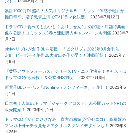
ンも
2023年8月21日
累計1000万DL超の大人気オリジナルBLコミック『体感予報』が
樋口幸平、増子敦貴主演でTVドラマ化決定！
2023年7月12日
ドラマCD「食べてもおいしくありません2」の試聴・店舗特典画
像を公開！コミックス5巻と連動購入キャンペーンも開催
2023年7
月7日
pixiv×リブレが創作BLを応援！「ピクリブ」2023年8月創刊決
定!! ビーボーイ創作BL大賞出身作が早くも連載開始！
2023年7
月6日
『黄昏アウトフォーカス』シリーズTVアニメ化決定！キャストは
ドラマCDから続投！＆公式SNS開設！
2023年7月6日
新電子BLレーベル「.Nonfine（ノンフィーネ）」創刊！
2023年6
月1日
日本初！人気BLドラマ『ジャックフロスト』未公開カットNFTの
販売開始！
2023年6月1日
ドラマCD「かわにさざなみ」貴方の虜編(澄谷ゼニコ) 豪華盤の
マンガ小冊子チラ見せ＆アクリルスタンドデザインも！
2023年3
月26日