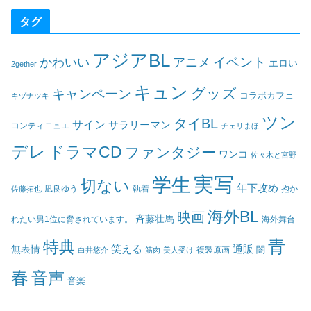
タグ
アジアBL
イベント
かわいい
アニメ
エロい
2gether
キュン
グッズ
キャンペーン
コラボカフェ
キヅナツキ
ツン
タイBL
サイン
サラリーマン
コンティニュエ
チェリまほ
デレ
ドラマCD
ファンタジー
ワンコ
佐々木と宮野
実写
学生
切ない
年下攻め
凪良ゆう
執着
佐藤拓也
抱か
海外BL
映画
斉藤壮馬
海外舞台
れたい男1位に脅されています。
青
特典
笑える
通販
無表情
闇
白井悠介
筋肉
美人受け
複製原画
春
音声
音楽