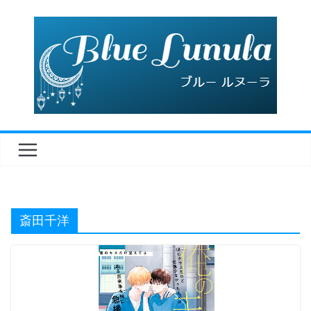
コ
ン
テ
ン
ツ
へ
ス
キ
ッ
プ
斎田千洋