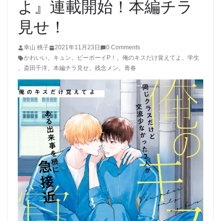
よ』連載開始！本編チラ
見せ！
幸山 桃子
2021年11月23日
0 Comments
かわいい
、
キュン
、
ビーボーイP！
、
俺のキスだけ覚えてよ
、
学生
、
斎田千洋
、
本編チラ見せ
、
残念メン
、
青春