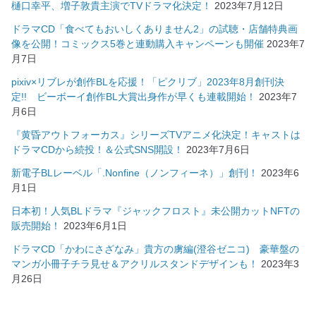
樋口幸平、増子敦貴主演でTVドラマ化決定！
2023年7月12日
ドラマCD「食べてもおいしくありません2」の試聴・店舗特典画
像を公開！コミックス5巻と連動購入キャンペーンも開催
2023年7
月7日
pixiv×リブレが創作BLを応援！「ピクリブ」2023年8月創刊決
定!! ビーボーイ創作BL大賞出身作が早くも連載開始！
2023年7
月6日
『黄昏アウトフォーカス』シリーズTVアニメ化決定！キャストは
ドラマCDから続投！＆公式SNS開設！
2023年7月6日
新電子BLレーベル「.Nonfine（ノンフィーネ）」創刊！
2023年6
月1日
日本初！人気BLドラマ『ジャックフロスト』未公開カットNFTの
販売開始！
2023年6月1日
ドラマCD「かわにさざなみ」貴方の虜編(澄谷ゼニコ) 豪華盤の
マンガ小冊子チラ見せ＆アクリルスタンドデザインも！
2023年3
月26日