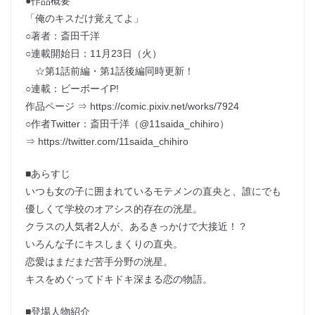
●作品概要
「俺のキスだけ覚えてよ」
○著者：斎田千洋
○連載開始日：11月23日（火）
☆第1話前編・第1話後編同時更新！
○連載：ビーボーイP!
作品ページ ⇒ https://comic.pixiv.net/works/7924
○作者Twitter：斎田千洋（@11saida_chihiro）
⇒ https://twitter.com/11saida_chihiro
■あらすじ
いつも女の子に囲まれているモテメンの直央と、誰にでも
優しくて学校のオアシス的存在の洸星。
クラスの人気者2人が、あるきっかけで大接近！？
いろんな子にキスしまくりの直央。
恋愛はまだまだ苦手分野の洸星。
キスをめぐってドキドキ深まる恋の物語。
■登場人物紹介