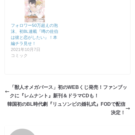
フォロワー50万超えの泡
沫、初BL連載『噂の佐伯
は彼と恋がしたい』！本
編チラ見せ！
2021年10月7日
コミック
「獣人オメガバース」初のWEBくじ発売！ファンブッ
クに『レムナント』新刊＆ドラマCDも！
韓国初のBL時代劇『リュソンビの婚礼式』FODで配信
決定！