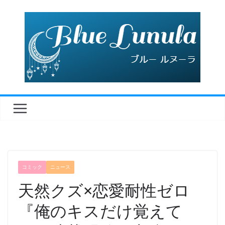
コ
ン
テ
ン
ツ
へ
ス
キ
ッ
プ
コミック
ニュース
天然クズ×恋愛耐性ゼロ
『俺のキスだけ覚えて