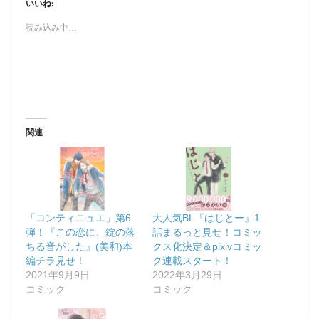
いいね:
読み込み中…
関連
「コンティニュエ」第6
大人気BL『はじとー』1
弾！『この恋に、錠の落
話まるっと見せ！コミッ
ちる音がした』(美和)本
クス化決定＆pixivコミッ
編チラ見せ！
ク連載スタート！
2021年9月9日
2022年3月29日
コミック
コミック