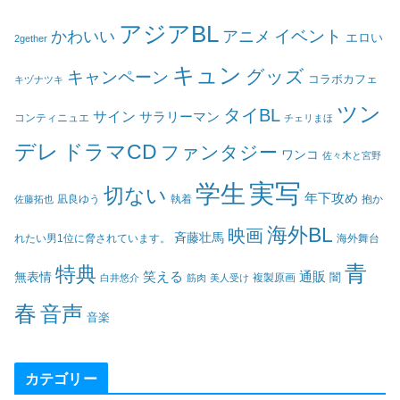
アジアBL
イベント
かわいい
アニメ
エロい
2gether
キュン
グッズ
キャンペーン
コラボカフェ
キヅナツキ
ツン
タイBL
サイン
サラリーマン
コンティニュエ
チェリまほ
デレ
ドラマCD
ファンタジー
ワンコ
佐々木と宮野
実写
学生
切ない
年下攻め
凪良ゆう
執着
佐藤拓也
抱か
海外BL
映画
斉藤壮馬
海外舞台
れたい男1位に脅されています。
青
特典
笑える
通販
無表情
闇
白井悠介
筋肉
美人受け
複製原画
春
音声
音楽
カテゴリー