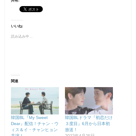
共有:
いいね:
読み込み中…
関連
韓国BL『My Sweet
韓国BLドラマ『初恋だけ
Dear』配信！チャン・ウ
３度目』6月から日本初
ィス＆イ・チャンヒョン
放送！
共演！
2022年4月25日