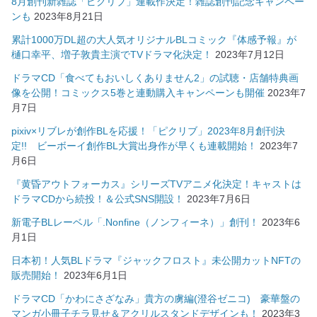
8月創刊新雑誌「ピクリブ」連載作決定！雑誌創刊記念キャンペー
ンも
2023年8月21日
累計1000万DL超の大人気オリジナルBLコミック『体感予報』が
樋口幸平、増子敦貴主演でTVドラマ化決定！
2023年7月12日
ドラマCD「食べてもおいしくありません2」の試聴・店舗特典画
像を公開！コミックス5巻と連動購入キャンペーンも開催
2023年7
月7日
pixiv×リブレが創作BLを応援！「ピクリブ」2023年8月創刊決
定!! ビーボーイ創作BL大賞出身作が早くも連載開始！
2023年7
月6日
『黄昏アウトフォーカス』シリーズTVアニメ化決定！キャストは
ドラマCDから続投！＆公式SNS開設！
2023年7月6日
新電子BLレーベル「.Nonfine（ノンフィーネ）」創刊！
2023年6
月1日
日本初！人気BLドラマ『ジャックフロスト』未公開カットNFTの
販売開始！
2023年6月1日
ドラマCD「かわにさざなみ」貴方の虜編(澄谷ゼニコ) 豪華盤の
マンガ小冊子チラ見せ＆アクリルスタンドデザインも！
2023年3