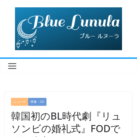
コ
ン
テ
ン
ツ
へ
ス
キ
ッ
プ
ニュース
映像・CD
韓国初のBL時代劇『リュ
ソンビの婚礼式』FODで