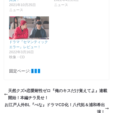
2021年10月25日
ニュース
ニュース
ドラマ『セマンティック
エラー』レビュー！
2022年3月16日
映像・CD
固定ページ:
1
2
3
天然クズ×恋愛耐性ゼロ『俺のキスだけ覚えてよ』連載
開始！本編チラ見せ！
お江戸人外BL『べな』ドラマCD化！八代拓＆浦和希出
演！