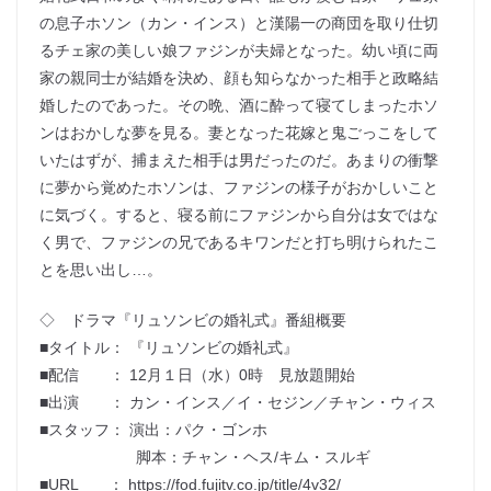
の息子ホソン（カン・インス）と漢陽一の商団を取り仕切
るチェ家の美しい娘ファジンが夫婦となった。幼い頃に両
家の親同士が結婚を決め、顔も知らなかった相手と政略結
婚したのであった。その晩、酒に酔って寝てしまったホソ
ンはおかしな夢を見る。妻となった花嫁と鬼ごっこをして
いたはずが、捕まえた相手は男だったのだ。あまりの衝撃
に夢から覚めたホソンは、ファジンの様子がおかしいこと
に気づく。すると、寝る前にファジンから自分は女ではな
く男で、ファジンの兄であるキワンだと打ち明けられたこ
とを思い出し…。
◇ ドラマ『リュソンビの婚礼式』番組概要
■タイトル： 『リュソンビの婚礼式』
■配信 ： 12月１日（水）0時 見放題開始
■出演 ： カン・インス／イ・セジン／チャン・ウィス
■スタッフ： 演出：パク・ゴンホ
脚本：チャン・ヘス/キム・スルギ
■URL ： https://fod.fujitv.co.jp/title/4v32/