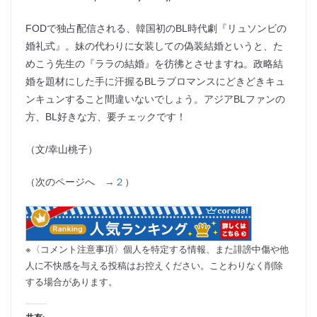
FODで独占配信される、韓国初のBL時代劇『リュソンビの
婚礼式』。妹の代わりに女装しての偽装結婚というと、た
めこう先生の『ララの結婚』を彷彿とさせますね。政略結
婚を題材にした手に汗握るBLラブロマンスにどきどきキュ
ンキュンすること間違いないでしょう。アジアBLファンの
方、BL好きな方、要チェックです！
（文/幸山桃子）
（次のページへ
→２
）
※〈コメント注意事項〉個人を特定する情報、また誹謗中傷や他
人に不快感を与える投稿はお控えください。ことわりなく削除
する場合があります。