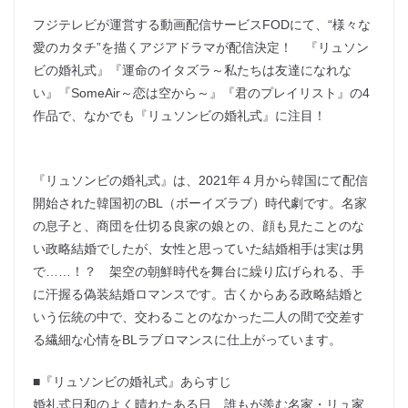
フジテレビが運営する動画配信サービスFODにて、“様々な
愛のカタチ”を描くアジアドラマが配信決定！ 『リュソン
ビの婚礼式』『運命のイタズラ～私たちは友達になれな
い』『SomeAir～恋は空から～』『君のプレイリスト』の4
作品で、なかでも『リュソンビの婚礼式』に注目！
『リュソンビの婚礼式』は、2021年４月から韓国にて配信
開始された韓国初のBL（ボーイズラブ）時代劇です。名家
の息子と、商団を仕切る良家の娘との、顔も見たことのな
い政略結婚でしたが、女性と思っていた結婚相手は実は男
で……！？ 架空の朝鮮時代を舞台に繰り広げられる、手
に汗握る偽装結婚ロマンスです。古くからある政略結婚と
いう伝統の中で、交わることのなかった二人の間で交差す
る繊細な心情をBLラブロマンスに仕上がっています。
■『リュソンビの婚礼式』あらすじ
婚礼式日和のよく晴れたある日、誰もが羨む名家・リュ家