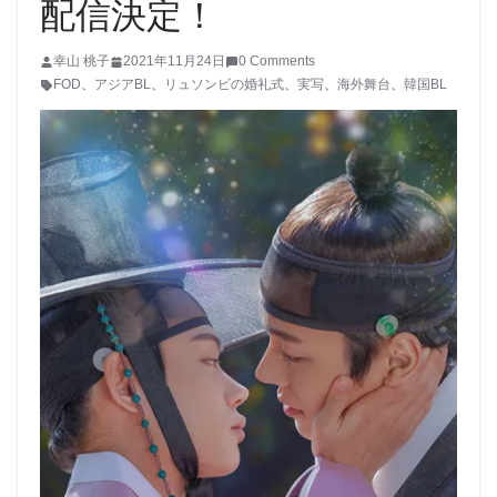
配信決定！
幸山 桃子
2021年11月24日
0 Comments
FOD
、
アジアBL
、
リュソンビの婚礼式
、
実写
、
海外舞台
、
韓国BL