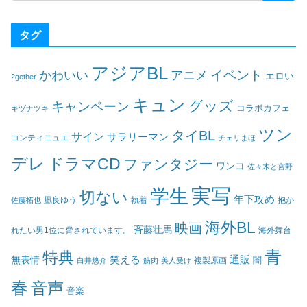
タグ
アジアBL
イベント
かわいい
アニメ
エロい
2gether
キュン
グッズ
キャンペーン
コラボカフェ
キヅナツキ
ツン
タイBL
サイン
サラリーマン
コンティニュエ
チェリまほ
デレ
ドラマCD
ファンタジー
ワンコ
佐々木と宮野
実写
学生
切ない
年下攻め
凪良ゆう
執着
佐藤拓也
抱か
海外BL
映画
斉藤壮馬
海外舞台
れたい男1位に脅されています。
青
特典
笑える
通販
無表情
闇
白井悠介
筋肉
美人受け
複製原画
春
音声
音楽