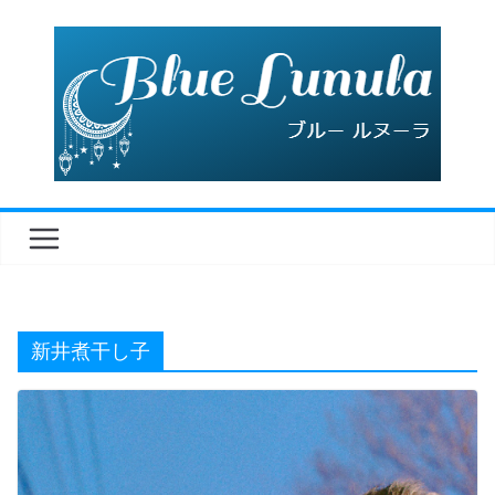
コ
ン
テ
ン
ツ
へ
ス
キ
ッ
プ
新井煮干し子