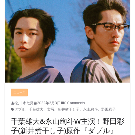
ニュース
松川 水七見
2022年3月3日
0 Comments
ダブル
、
千葉雄大
、
実写
、
新井煮干し子
、
永山絢斗
、
野田彩子
千葉雄大&永山絢斗W主演！野田彩
子(新井煮干し子)原作『ダブル』