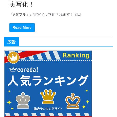
実写化！
『#ダブル』が実写ドラマ化されます！宝田
Read More
広告