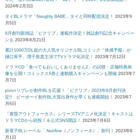
2024年2月3日
タイBLドラマ「Naughty BABE」タイと同時配信決定！
2023年9
月5日
8月創刊新雑誌「ピクリブ」連載作決定！雑誌創刊記念キャンペー
ンも
2023年8月21日
累計1000万DL超の大人気オリジナルBLコミック『体感予報』が
樋口幸平、増子敦貴主演でTVドラマ化決定！
2023年7月12日
ドラマCD「食べてもおいしくありません2」の試聴・店舗特典画
像を公開！コミックス5巻と連動購入キャンペーンも開催
2023年7
月7日
pixiv×リブレが創作BLを応援！「ピクリブ」2023年8月創刊決
定!! ビーボーイ創作BL大賞出身作が早くも連載開始！
2023年7
月6日
『黄昏アウトフォーカス』シリーズTVアニメ化決定！キャストは
ドラマCDから続投！＆公式SNS開設！
2023年7月6日
新電子BLレーベル「.Nonfine（ノンフィーネ）」創刊！
2023年6
月1日