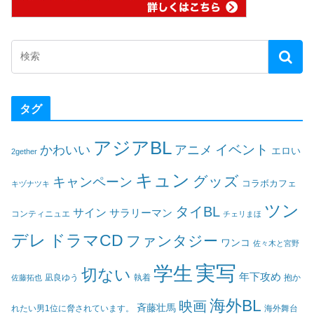
タグ
アジアBL
イベント
かわいい
アニメ
エロい
2gether
キュン
グッズ
キャンペーン
コラボカフェ
キヅナツキ
ツン
タイBL
サイン
サラリーマン
コンティニュエ
チェリまほ
デレ
ドラマCD
ファンタジー
ワンコ
佐々木と宮野
実写
学生
切ない
年下攻め
凪良ゆう
執着
佐藤拓也
抱か
海外BL
映画
斉藤壮馬
海外舞台
れたい男1位に脅されています。