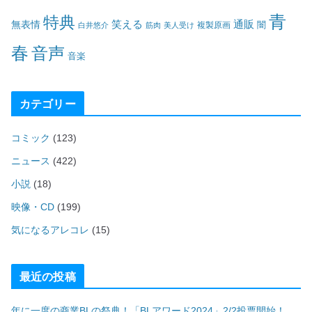
青
特典
笑える
通販
無表情
闇
白井悠介
筋肉
美人受け
複製原画
春
音声
音楽
カテゴリー
コミック
(123)
ニュース
(422)
小説
(18)
映像・CD
(199)
気になるアレコレ
(15)
最近の投稿
年に一度の商業BLの祭典！「BLアワード2024」2/2投票開始！