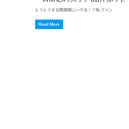
ヒリヒリする闇展開にハマる！？BLファン
Read More