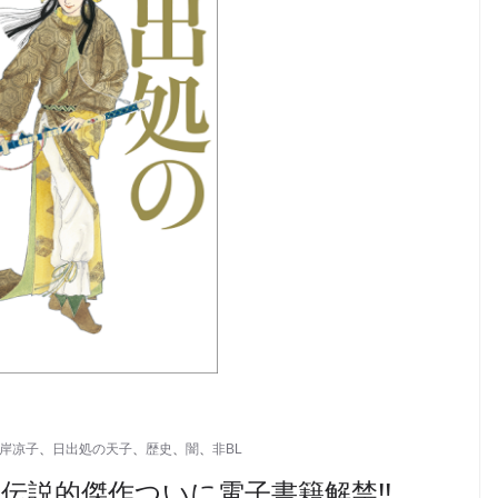
岸凉子
、
日出処の天子
、
歴史
、
闇
、
非BL
、伝説的傑作ついに電子書籍解禁!!