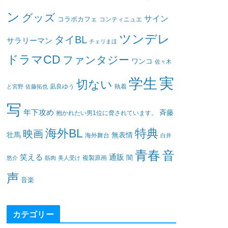
ン
グッズ
サイン
コラボカフェ
コンティニュエ
ツンデレ
タイBL
サラリーマン
チェリまほ
ドラマCD
ファンタジー
ワンコ
佐々木
実
学生
切ない
凪良ゆう
執着
と宮野
佐藤拓也
写
年下攻め
斉藤
抱かれたい男1位に脅されています。
海外BL
特典
映画
壮馬
無表情
海外舞台
白井
青春
音
笑える
通販
闇
悠介
筋肉
美人受け
複製原画
声
音楽
カテゴリー