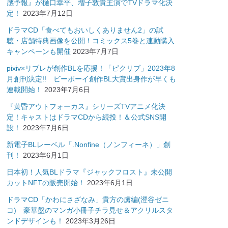
感予報』が樋口幸平、増子敦貴主演でTVドラマ化決
定！
2023年7月12日
ドラマCD「食べてもおいしくありません2」の試
聴・店舗特典画像を公開！コミックス5巻と連動購入
キャンペーンも開催
2023年7月7日
pixiv×リブレが創作BLを応援！「ピクリブ」2023年8
月創刊決定!! ビーボーイ創作BL大賞出身作が早くも
連載開始！
2023年7月6日
『黄昏アウトフォーカス』シリーズTVアニメ化決
定！キャストはドラマCDから続投！＆公式SNS開
設！
2023年7月6日
新電子BLレーベル「.Nonfine（ノンフィーネ）」創
刊！
2023年6月1日
日本初！人気BLドラマ『ジャックフロスト』未公開
カットNFTの販売開始！
2023年6月1日
ドラマCD「かわにさざなみ」貴方の虜編(澄谷ゼニ
コ) 豪華盤のマンガ小冊子チラ見せ＆アクリルスタ
ンドデザインも！
2023年3月26日