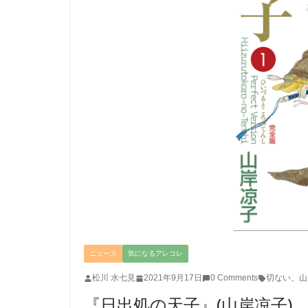
ニュース
気になるアレコレ
松川 水七見
2021年9月17日
0 Comments
切ない
、
山
『日出処の天子』(山岸凉子)