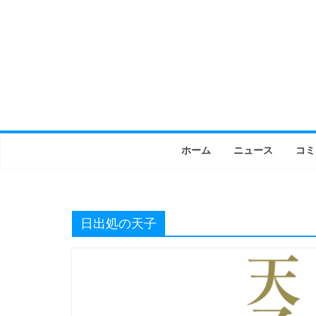
コ
ン
テ
ン
ツ
へ
ス
キ
ホーム
ニュース
コミ
ッ
プ
日出処の天子