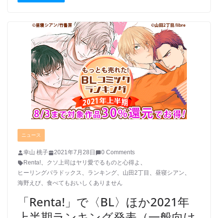
ニュース
幸山 桃子
2021年7月28日
0 Comments
Renta!
、
クソ上司はヤリ愛でるものと心得よ
、
ヒーリングパラドックス
、
ランキング
、
山田2丁目
、
昼寝シアン
、
海野えび
、
食べてもおいしくありません
「Renta!」で〈BL〉ほか2021年
上半期ランキング発表（一般向け