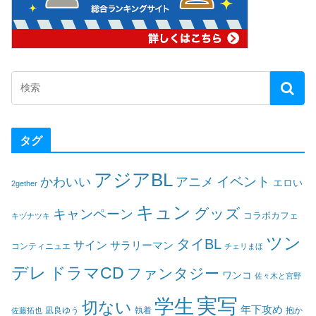
タグ
アジアBL
イベント
かわいい
アニメ
エロい
2gether
キュン
グッズ
キャンペーン
コラボカフェ
キヅナツキ
ツン
タイBL
サイン
サラリーマン
コンティニュエ
チェリまほ
デレ
ドラマCD
ファンタジー
ワンコ
佐々木と宮野
実写
学生
切ない
年下攻め
凪良ゆう
執着
佐藤拓也
抱か