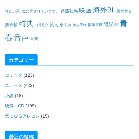
海外BL
映画
斉藤壮馬
海外舞台
れたい男1位に脅されています。
青
特典
笑える
通販
無表情
闇
白井悠介
筋肉
美人受け
複製原画
春
音声
音楽
カテゴリー
コミック
(123)
ニュース
(422)
小説
(18)
映像・CD
(199)
気になるアレコレ
(15)
最近の投稿