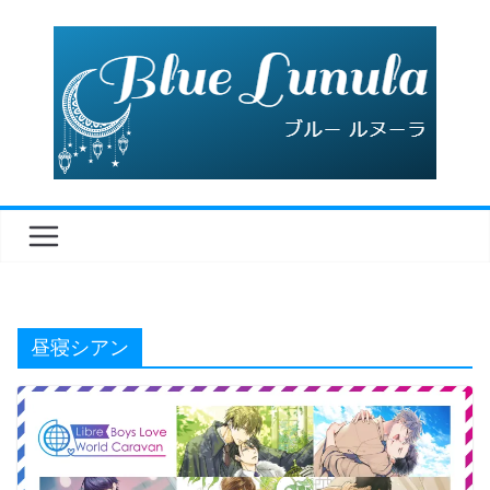
コ
ン
テ
ン
ツ
へ
ス
キ
ッ
プ
昼寝シアン