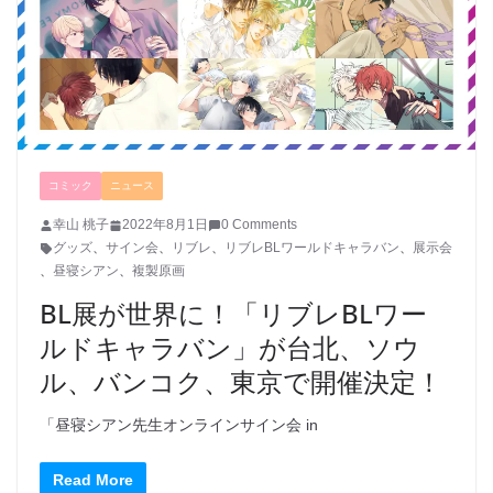
コミック
ニュース
幸山 桃子
2022年8月1日
0 Comments
グッズ
、
サイン会
、
リブレ
、
リブレBLワールドキャラバン
、
展示会
、
昼寝シアン
、
複製原画
BL展が世界に！「リブレBLワー
ルドキャラバン」が台北、ソウ
ル、バンコク、東京で開催決定！
「昼寝シアン先生オンラインサイン会 in
Read More