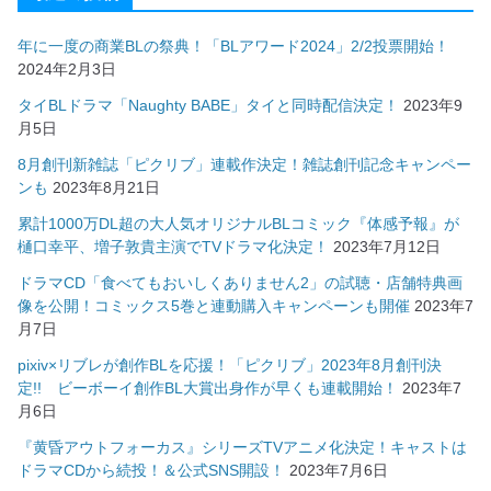
年に一度の商業BLの祭典！「BLアワード2024」2/2投票開始！
2024年2月3日
タイBLドラマ「Naughty BABE」タイと同時配信決定！
2023年9
月5日
8月創刊新雑誌「ピクリブ」連載作決定！雑誌創刊記念キャンペー
ンも
2023年8月21日
累計1000万DL超の大人気オリジナルBLコミック『体感予報』が
樋口幸平、増子敦貴主演でTVドラマ化決定！
2023年7月12日
ドラマCD「食べてもおいしくありません2」の試聴・店舗特典画
像を公開！コミックス5巻と連動購入キャンペーンも開催
2023年7
月7日
pixiv×リブレが創作BLを応援！「ピクリブ」2023年8月創刊決
定!! ビーボーイ創作BL大賞出身作が早くも連載開始！
2023年7
月6日
『黄昏アウトフォーカス』シリーズTVアニメ化決定！キャストは
ドラマCDから続投！＆公式SNS開設！
2023年7月6日