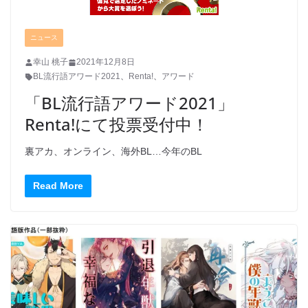
ニュース
幸山 桃子
2021年12月8日
BL流行語アワード2021
、
Renta!
、
アワード
「BL流行語アワード2021」
Renta!にて投票受付中！
裏アカ、オンライン、海外BL…今年のBL
Read More