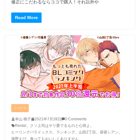
修正にこだわるならココで購入！それ以外や
Read More
ニュース
幸山 桃子
2021年7月28日
0 Comments
Renta!
、
クソ上司はヤリ愛でるものと心得よ
、
ヒーリングパラドックス
、
ランキング
、
山田2丁目
、
昼寝シアン
、
海野えび
、
食べてもおいしくありません