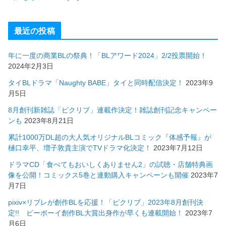
最近の投稿
年に一度の商業BLの祭典！「BLアワード2024」2/2投票開始！
2024年2月3日
タイBLドラマ「Naughty BABE」タイと同時配信決定！
2023年9
月5日
8月創刊新雑誌「ピクリブ」連載作決定！雑誌創刊記念キャンペー
ンも
2023年8月21日
累計1000万DL超の大人気オリジナルBLコミック『体感予報』が
樋口幸平、増子敦貴主演でTVドラマ化決定！
2023年7月12日
ドラマCD「食べてもおいしくありません2」の試聴・店舗特典画
像を公開！コミックス5巻と連動購入キャンペーンも開催
2023年7
月7日
pixiv×リブレが創作BLを応援！「ピクリブ」2023年8月創刊決
定!! ビーボーイ創作BL大賞出身作が早くも連載開始！
2023年7
月6日