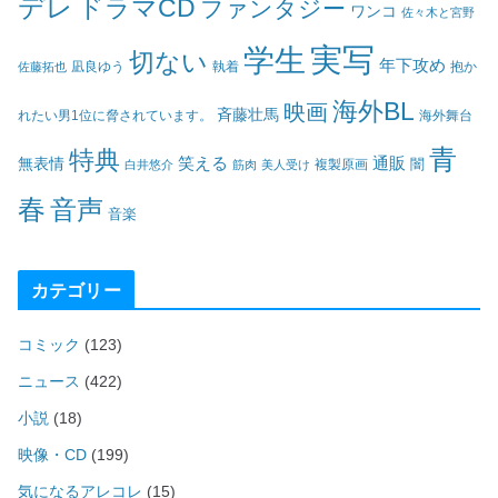
デレ
ドラマCD
ファンタジー
ワンコ
佐々木と宮野
実写
学生
切ない
年下攻め
凪良ゆう
執着
佐藤拓也
抱か
海外BL
映画
斉藤壮馬
海外舞台
れたい男1位に脅されています。
青
特典
笑える
通販
無表情
闇
白井悠介
筋肉
美人受け
複製原画
春
音声
音楽
カテゴリー
コミック
(123)
ニュース
(422)
小説
(18)
映像・CD
(199)
気になるアレコレ
(15)