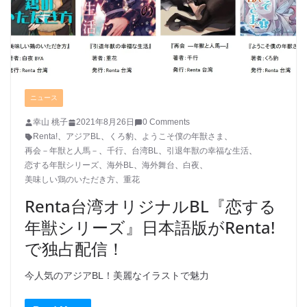
ニュース
幸山 桃子
2021年8月26日
0 Comments
Renta!
、
アジアBL
、
くろ豹
、
ようこそ僕の年獣さま
、
再会－年獣と人馬－
、
千行
、
台湾BL
、
引退年獣の幸福な生活
、
恋する年獣シリーズ
、
海外BL
、
海外舞台
、
白夜
、
美味しい鶏のいただき方
、
重花
Renta台湾オリジナルBL『恋する
年獣シリーズ』日本語版がRenta!
で独占配信！
今人気のアジアBL！美麗なイラストで魅力