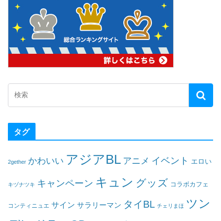
タグ
アジアBL
イベント
かわいい
アニメ
エロい
2gether
キュン
グッズ
キャンペーン
コラボカフェ
キヅナツキ
ツン
タイBL
サイン
サラリーマン
コンティニュエ
チェリまほ