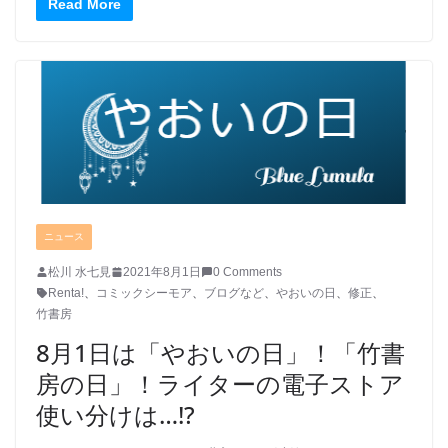
Read More
ニュース
松川 水七見
2021年8月1日
0 Comments
Renta!
、
コミックシーモア
、
ブログなど
、
やおいの日
、
修正
、
竹書房
8月1日は「やおいの日」！「竹書
房の日」！ライターの電子ストア
使い分けは…!?