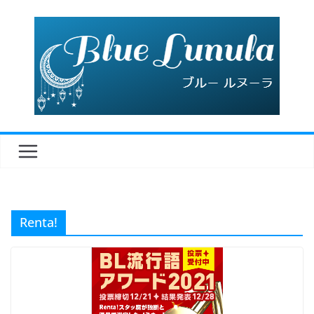
コ
ン
テ
ン
ツ
へ
ス
キ
ッ
プ
Renta!