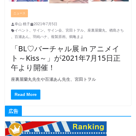
ニュース
幸山 桃子
2021年7月5日
イベント
、
サイン
、
サイン会
、
宮田トヲル
、
座裏屋蘭丸
、
楢島さち
、
百瀬あん
、
羽純ハナ
、
複製原画
、
鶴亀まよ
「BL♡バーチャル展 in アニメイ
ト～Kiss～」が2021年7月15日正
午より開催！
座裏屋蘭丸先生や百瀬あん先生、宮田トヲル
Read More
広告