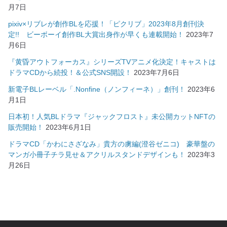
月7日
pixiv×リブレが創作BLを応援！「ピクリブ」2023年8月創刊決
定!! ビーボーイ創作BL大賞出身作が早くも連載開始！
2023年7
月6日
『黄昏アウトフォーカス』シリーズTVアニメ化決定！キャストは
ドラマCDから続投！＆公式SNS開設！
2023年7月6日
新電子BLレーベル「.Nonfine（ノンフィーネ）」創刊！
2023年6
月1日
日本初！人気BLドラマ『ジャックフロスト』未公開カットNFTの
販売開始！
2023年6月1日
ドラマCD「かわにさざなみ」貴方の虜編(澄谷ゼニコ) 豪華盤の
マンガ小冊子チラ見せ＆アクリルスタンドデザインも！
2023年3
月26日