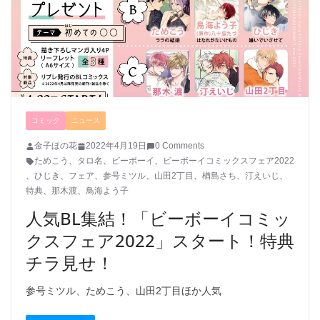
コミック
ニュース
金子ほの花
2022年4月19日
0 Comments
ためこう
、
タロ名
、
ビーボーイ
、
ビーボーイコミックスフェア2022
、
ひじき
、
フェア
、
参号ミツル
、
山田2丁目
、
楢島さち
、
汀えいじ
、
特典
、
那木渡
、
鳥海よう子
人気BL集結！「ビーボーイコミッ
クスフェア2022」スタート！特典
チラ見せ！
参号ミツル、ためこう、山田2丁目ほか人気