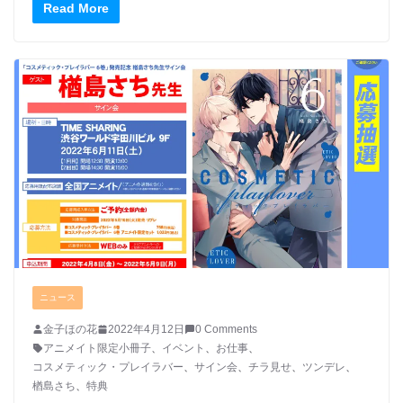
Read More
ニュース
金子ほの花
2022年4月12日
0 Comments
アニメイト限定小冊子
、
イベント
、
お仕事
、
コスメティック・プレイラバー
、
サイン会
、
チラ見せ
、
ツンデレ
、
楢島さち
、
特典