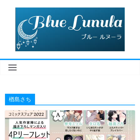
コ
ン
テ
ン
ツ
へ
ス
キ
ッ
プ
楢島さち