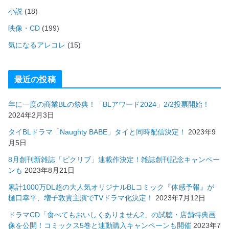
小説
(18)
映像・CD
(199)
気になるアレコレ
(15)
最近の投稿
年に一度の商業BLの祭典！「BLアワード2024」2/2投票開始！
2024年2月3日
タイBLドラマ「Naughty BABE」タイと同時配信決定！
2023年9
月5日
8月創刊新雑誌「ピクリブ」連載作決定！雑誌創刊記念キャンペー
ンも
2023年8月21日
累計1000万DL超の大人気オリジナルBLコミック『体感予報』が
樋口幸平、増子敦貴主演でTVドラマ化決定！
2023年7月12日
ドラマCD「食べてもおいしくありません2」の試聴・店舗特典画
像を公開！コミックス5巻と連動購入キャンペーンも開催
2023年7