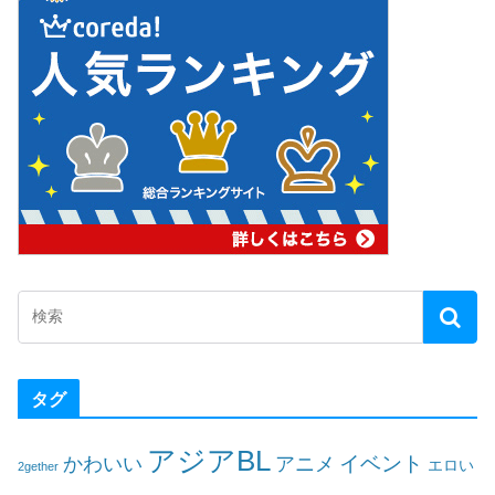
タグ
アジアBL
イベント
かわいい
アニメ
エロい
2gether