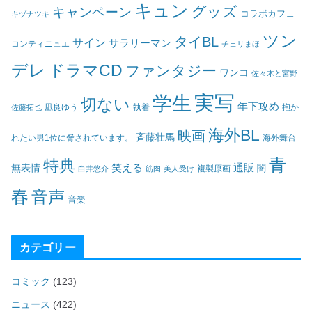
キュン
グッズ
キャンペーン
コラボカフェ
キヅナツキ
ツン
タイBL
サイン
サラリーマン
コンティニュエ
チェリまほ
デレ
ドラマCD
ファンタジー
ワンコ
佐々木と宮野
実写
学生
切ない
年下攻め
凪良ゆう
執着
佐藤拓也
抱か
海外BL
映画
斉藤壮馬
海外舞台
れたい男1位に脅されています。
青
特典
笑える
通販
無表情
闇
白井悠介
筋肉
美人受け
複製原画
春
音声
音楽
カテゴリー
コミック
(123)
ニュース
(422)