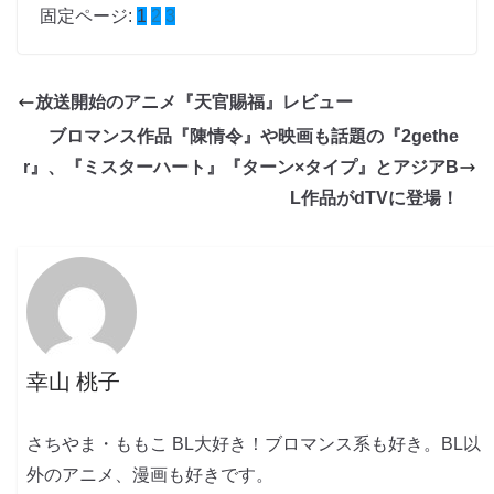
固定ページ:
1
2
3
放送開始のアニメ『天官賜福』レビュー
ブロマンス作品『陳情令』や映画も話題の『2gethe
r』、『ミスターハート』『ターン×タイプ』とアジアB
L作品がdTVに登場！
幸山 桃子
さちやま・ももこ BL大好き！ブロマンス系も好き。BL以
外のアニメ、漫画も好きです。