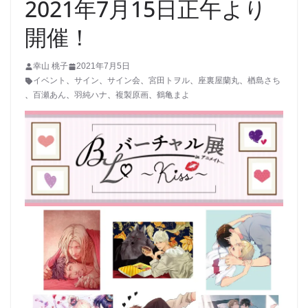
2021年7月15日正午より
開催！
幸山 桃子
2021年7月5日
イベント
、
サイン
、
サイン会
、
宮田トヲル
、
座裏屋蘭丸
、
楢島さち
、
百瀬あん
、
羽純ハナ
、
複製原画
、
鶴亀まよ