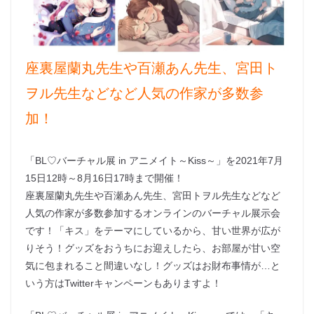
座裏屋蘭丸先生や百瀬あん先生、宮田ト
ヲル先生などなど人気の作家が多数参
加！
「BL♡バーチャル展 in アニメイト～Kiss～」を2021年7月
15日12時～8月16日17時まで開催！
座裏屋蘭丸先生や百瀬あん先生、宮田トヲル先生などなど
人気の作家が多数参加するオンラインのバーチャル展示会
です！「キス」をテーマにしているから、甘い世界が広が
りそう！グッズをおうちにお迎えしたら、お部屋が甘い空
気に包まれること間違いなし！グッズはお財布事情が…と
いう方はTwitterキャンペーンもありますよ！