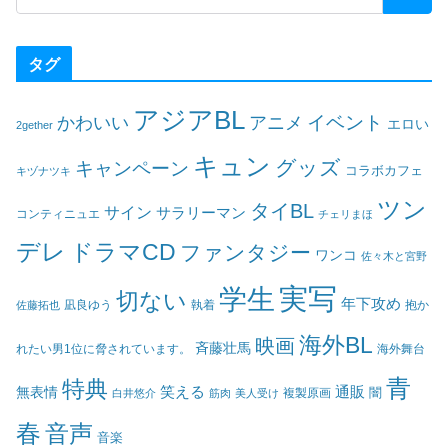
タグ
アジアBL
イベント
かわいい
アニメ
エロい
2gether
キュン
グッズ
キャンペーン
コラボカフェ
キヅナツキ
ツン
タイBL
サイン
サラリーマン
コンティニュエ
チェリまほ
デレ
ドラマCD
ファンタジー
ワンコ
佐々木と宮野
実写
学生
切ない
年下攻め
凪良ゆう
執着
佐藤拓也
抱か
海外BL
映画
斉藤壮馬
海外舞台
れたい男1位に脅されています。
青
特典
笑える
通販
無表情
闇
白井悠介
筋肉
美人受け
複製原画
春
音声
音楽