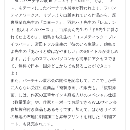
「BL♡バーチャル展 in アニメイト～Kiss～」では、「キ
ス」をテーマにしたバーチャル展示が行われます。フロン
ティアワークス、リブレより出版されている作品から、座
裏屋蘭丸先生の『コヨーテ』、羽純ハナ先生の『レムナン
ト -獣人オメガバース-』、百瀬あん先生の『ドS先生に愛さ
れてたまるか』、楢島さち先生の『コスメティック・プレ
イラバー』、宮田トヲル先生の『彼のいる生活』、鶴亀ま
よ先生の『あかりと彼はなやましい』の6タイトルが楽しめ
ます。お手元のスマホやパソコンから簡単にアクセスでき
て、無料で日本・国外どこからでも見ることができます
よ！
また、バーチャル展示会の開催を記念して、ここでしか手
に入らない受注生産商品「複製原画」の販売も。「複製原
画」には、作家の直筆サイン＆宛名入りのスペシャル仕様
（数量限定）や、作家と一対一でお話できるWEBサイン会
参加権利付き商品もあるそうです。加えて、はがきサイズ
の無地の布地に刺繍加工と昇華プリントを施した「刺繍ア
ート」も発売されます。