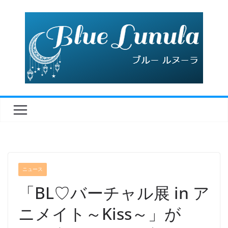
コ
ン
テ
ン
ツ
へ
ス
キ
ッ
プ
ニュース
「BL♡バーチャル展 in ア
ニメイト～Kiss～」が