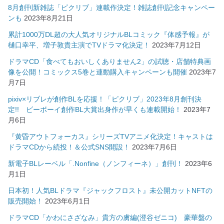
8月創刊新雑誌「ピクリブ」連載作決定！雑誌創刊記念キャンペー
ンも
2023年8月21日
累計1000万DL超の大人気オリジナルBLコミック『体感予報』が
樋口幸平、増子敦貴主演でTVドラマ化決定！
2023年7月12日
ドラマCD「食べてもおいしくありません2」の試聴・店舗特典画
像を公開！コミックス5巻と連動購入キャンペーンも開催
2023年7
月7日
pixiv×リブレが創作BLを応援！「ピクリブ」2023年8月創刊決
定!! ビーボーイ創作BL大賞出身作が早くも連載開始！
2023年7
月6日
『黄昏アウトフォーカス』シリーズTVアニメ化決定！キャストは
ドラマCDから続投！＆公式SNS開設！
2023年7月6日
新電子BLレーベル「.Nonfine（ノンフィーネ）」創刊！
2023年6
月1日
日本初！人気BLドラマ『ジャックフロスト』未公開カットNFTの
販売開始！
2023年6月1日
ドラマCD「かわにさざなみ」貴方の虜編(澄谷ゼニコ) 豪華盤の