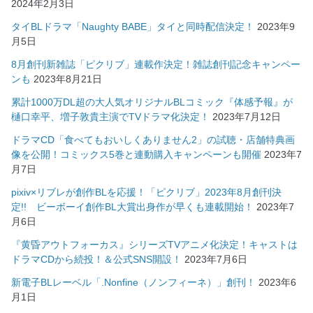
2024年2月3日
タイBLドラマ「Naughty BABE」タイと同時配信決定！
2023年9
月5日
8月創刊新雑誌「ピクリブ」連載作決定！雑誌創刊記念キャンペー
ンも
2023年8月21日
累計1000万DL超の大人気オリジナルBLコミック『体感予報』が
樋口幸平、増子敦貴主演でTVドラマ化決定！
2023年7月12日
ドラマCD「食べてもおいしくありません2」の試聴・店舗特典画
像を公開！コミックス5巻と連動購入キャンペーンも開催
2023年7
月7日
pixiv×リブレが創作BLを応援！「ピクリブ」2023年8月創刊決
定!! ビーボーイ創作BL大賞出身作が早くも連載開始！
2023年7
月6日
『黄昏アウトフォーカス』シリーズTVアニメ化決定！キャストは
ドラマCDから続投！＆公式SNS開設！
2023年7月6日
新電子BLレーベル「.Nonfine（ノンフィーネ）」創刊！
2023年6
月1日