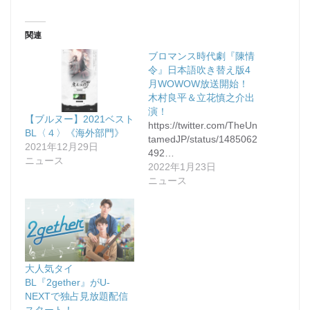
関連
ブロマンス時代劇『陳情
令』日本語吹き替え版4
月WOWOW放送開始！
木村良平＆立花慎之介出
演！
【ブルヌー】2021ベスト
https://twitter.com/TheUn
BL〈４〉《海外部門》
tamedJP/status/1485062
2021年12月29日
492…
ニュース
2022年1月23日
ニュース
大人気タイ
BL『2gether』がU-
NEXTで独占見放題配信
スタート！