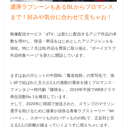
濃厚ラブシーンもあるBLからブロマンス
まで！好みや気分に合わせて見ちゃお！
映像配信サービス「dTV」は新たに配信するアジア作品の本
数を増やし、韓流・華流をはじめとしたアジアジャンルを
強化。特に７月はBL作品を豊富に取り揃え、‟ボーイズラブ
作品特集ページ“を新たに開設しています。
まずはあの大ヒットの中国BL『魔道祖師』の実写化で、強
い絆で結ばれた主人公2人の激動の運命を描くブロマンス・
ファンタジー時代劇『陳情令』。2019年中国でWEBドラマ
再生回数No.1を獲得しています。
そして、2020年に韓国で放送された、スランプのマラソン
選手を助けるために後輩が頑張る青春ラブストーリー『Mr.
ハート』。スポーツもののバディもののBLで、正反対と言
える2人の距離が縮まっていくようすに萌えちゃいます。