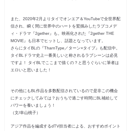
また、2020年2月よりタイでオンエア＆YouTubeで全世界配
信され、瞬く間に世界中のハートを鷲掴みしたラブコメデ
ィ・ドラマ『2gether』も。映画化された『2gether THE
MOVIE』も日本でヒットし、話題となっています。
さらにタイBLの『TharnType／ターン×タイプ』も配信中。
タイBLドラマ史上一番美しいと称されるラブシーンは必見
ですよ！ タイBLでここまで描くの？と思うぐらいに筆者は
エロいと思いました！
その他にもBL作品を多数配信されているので是非この機会
にチェックしてみては？おうちで過ごす時間にBL補給して
パワーを養いましょう！
（文/幸山桃子）
アジア作品を編成するdTV担当者による、おすすめポイント