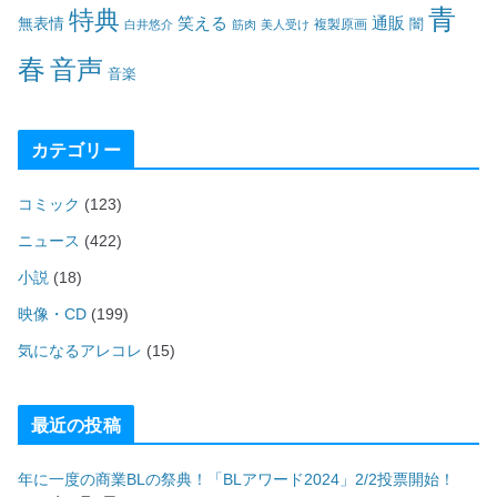
青
特典
笑える
通販
無表情
闇
白井悠介
筋肉
美人受け
複製原画
春
音声
音楽
カテゴリー
コミック
(123)
ニュース
(422)
小説
(18)
映像・CD
(199)
気になるアレコレ
(15)
最近の投稿
年に一度の商業BLの祭典！「BLアワード2024」2/2投票開始！