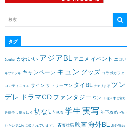
タグ
アジアBL
イベント
かわいい
アニメ
エロい
2gether
キュン
グッズ
キャンペーン
コラボカフェ
キヅナツキ
ツン
タイBL
サイン
サラリーマン
コンティニュエ
チェリまほ
デレ
ドラマCD
ファンタジー
ワンコ
佐々木と宮野
実写
学生
切ない
年下攻め
凪良ゆう
執着
佐藤拓也
抱か
海外BL
映画
斉藤壮馬
海外舞台
れたい男1位に脅されています。