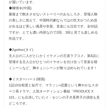
が届いています。
◆陳情令(中国)
最後まで飽きさせないストーリーのおもしろさ、登場人物
の美しさに加えて、中国時代劇ならではの壮大かつため息
が出るほど美しい風景や衣装、音楽にも注目です。全50話
ですが、とても濃い内容なので2回、3回と見ても楽しめる
作品です。
◆2gether(タイ)
主人公の二人がとにかくイケメンの王道ラブコメ。第4話に
登場する主人公がひとつのイヤホンを分け合って音楽を聴
くシーンなど、胸キュンシーンが散りばめられています！
◆ミスターハート(韓国)
1話10分程度と短尺で、マラソン×恋愛という爽やかなスポ
ーツ系ドラマ。人気オーディション番組「PRODUCE X
101」にも出演していたイ・セジンの子犬系男子の演技も見
どころです。