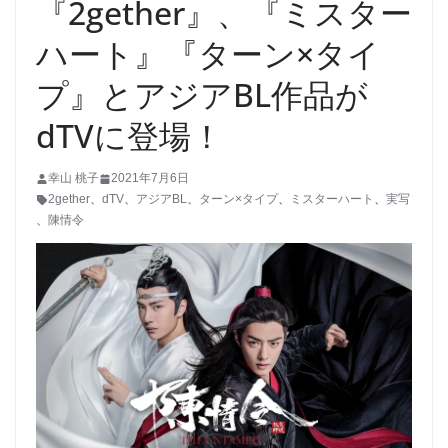
『2gether』、『ミスター
ハート』『ターン×タイ
プ』とアジアBL作品が
dTVに登場！
幸山 桃子
2021年7月6日
2gether
、
dTV
、
アジアBL
、
ターン×タイプ
、
ミスターハート
、
実写
、
陳情令