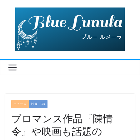
コ
ン
テ
ン
ツ
へ
ス
キ
ッ
プ
ニュース
映像・CD
ブロマンス作品『陳情
令』や映画も話題の