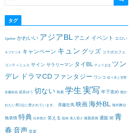
タグ
アジアBL
イベント
かわいい
アニメ
エロい
2gether
キュン
グッズ
キャンペーン
コラボカフェ
キヅナツキ
ツン
タイBL
サイン
サラリーマン
コンティニュエ
チェリまほ
デレ
ドラマCD
ファンタジー
ワンコ
佐々木と宮野
実写
学生
切ない
年下攻め
凪良ゆう
執着
佐藤拓也
抱か
海外BL
映画
斉藤壮馬
海外舞台
れたい男1位に脅されています。
青
特典
笑える
通販
無表情
闇
白井悠介
筋肉
美人受け
複製原画
春
音声
音楽