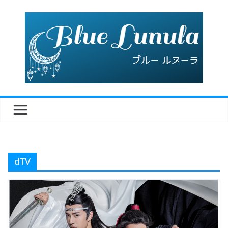
コ
ン
テ
ン
ツ
へ
ス
キ
ッ
プ
dTV