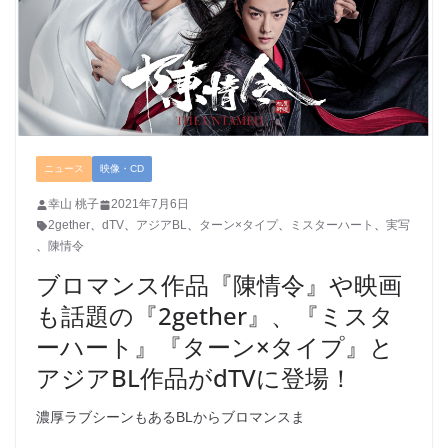
ニュース
映像・CD
幸山 桃子
2021年7月6日
2gether
、
dTV
、
アジアBL
、
ターン×タイプ
、
ミスターハート
、
実写
、
陳情令
ブロマンス作品『陳情令』や映画
も話題の『2gether』、『ミスタ
ーハート』『ターン×タイプ』と
アジアBL作品がdTVに登場！
濃厚ラブシーンもあるBLからブロマンスま