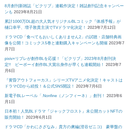
8月創刊新雑誌「ピクリブ」連載作決定！雑誌創刊記念キャンペー
ンも
2023年8月21日
累計1000万DL超の大人気オリジナルBLコミック『体感予報』が
樋口幸平、増子敦貴主演でTVドラマ化決定！
2023年7月12日
ドラマCD「食べてもおいしくありません2」の試聴・店舗特典画
像を公開！コミックス5巻と連動購入キャンペーンも開催
2023年7
月7日
pixiv×リブレが創作BLを応援！「ピクリブ」2023年8月創刊決
定!! ビーボーイ創作BL大賞出身作が早くも連載開始！
2023年7
月6日
『黄昏アウトフォーカス』シリーズTVアニメ化決定！キャストは
ドラマCDから続投！＆公式SNS開設！
2023年7月6日
新電子BLレーベル「.Nonfine（ノンフィーネ）」創刊！
2023年6
月1日
日本初！人気BLドラマ『ジャックフロスト』未公開カットNFTの
販売開始！
2023年6月1日
ドラマCD「かわにさざなみ」貴方の虜編(澄谷ゼニコ) 豪華盤の