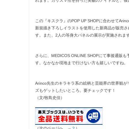
れます。カリスマ性を持った美貌のアイドルと、彼
この『キスクラ』のPOP UP SHOPに合わせてAri
新規描き下ろしイラストを使用した新商品が販売され
す。また、2人の等身大パネルの展示が実施されま
さらに、MEDICOS ONLINE SHOPにて事後
す。なかなか現地まで行けない方も嬉しいですね。
Arinco先生のキラキラ系の絵柄と芸能界の世界観がマッチ
ズもゲットしたいところ。要チェックです！
（文/牧島史佳）
（次のページへ
→２
）