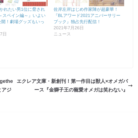
抱かれたい男1位に脅され
佐岸左岸はじめ作家陣が超豪華！
～スペイン編～』いよい
『BLアワード2021アニバーサリー
日公開！劇場グッズもいっ
ブック』独占先行配信！
2021年7月26日
月7日
ニュース
the
エクレア文庫・新創刊！第一作目は獣人×オメガバ
とアジ
ース『金獅子王の寵愛オメガは笑わない』