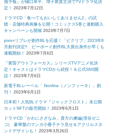
感予報』が樋口幸平、増子敦貴主演でTVドラマ化決
定！
2023年7月12日
ドラマCD「食べてもおいしくありません2」の試
聴・店舗特典画像を公開！コミックス5巻と連動購入
キャンペーンも開催
2023年7月7日
pixiv×リブレが創作BLを応援！「ピクリブ」2023年8
月創刊決定!! ビーボーイ創作BL大賞出身作が早くも
連載開始！
2023年7月6日
『黄昏アウトフォーカス』シリーズTVアニメ化決
定！キャストはドラマCDから続投！＆公式SNS開
設！
2023年7月6日
新電子BLレーベル「.Nonfine（ノンフィーネ）」創
刊！
2023年6月1日
日本初！人気BLドラマ『ジャックフロスト』未公開
カットNFTの販売開始！
2023年6月1日
ドラマCD「かわにさざなみ」貴方の虜編(澄谷ゼニ
コ) 豪華盤のマンガ小冊子チラ見せ＆アクリルスタ
ンドデザインも！
2023年3月26日