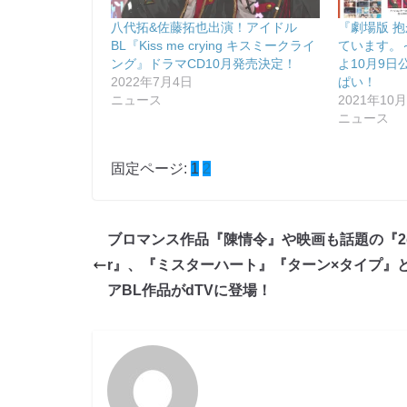
八代拓&佐藤拓也出演！アイドル
『劇場版 
BL『Kiss me crying キスミークライ
ています。
ング』ドラマCD10月発売決定！
よ10月9
2022年7月4日
ぱい！
ニュース
2021年10
ニュース
固定ページ:
1
2
ブロマンス作品『陳情令』や映画も話題の『2ge
r』、『ミスターハート』『ターン×タイプ』
アBL作品がdTVに登場！