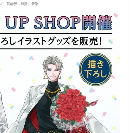
ズ
、
芸能界
、
通販
、
音楽