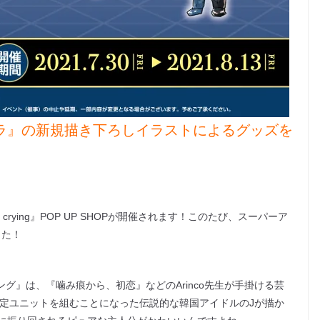
クラ』の新規描き下ろしイラストによるグッズを
 me crying』POP UP SHOPが開催されます！このたび、スーパーア
した！
クライング』は、『噛み痕から、初恋』などのArinco先生が手掛ける芸
限定ユニットを組むことになった伝説的な韓国アイドルのJが描か