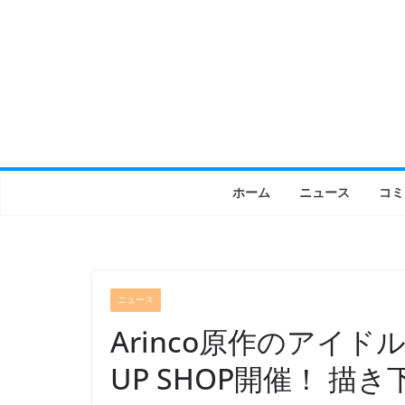
コ
ン
テ
ン
ツ
へ
ス
キ
ホーム
ニュース
コミ
ッ
プ
ニュース
Arinco原作のアイドルBL
UP SHOP開催！ 