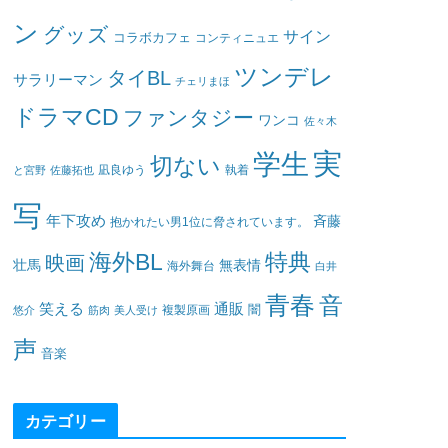
ン
グッズ
サイン
コラボカフェ
コンティニュエ
ツンデレ
タイBL
サラリーマン
チェリまほ
ドラマCD
ファンタジー
ワンコ
佐々木
実
学生
切ない
凪良ゆう
執着
と宮野
佐藤拓也
写
年下攻め
斉藤
抱かれたい男1位に脅されています。
海外BL
特典
映画
壮馬
無表情
海外舞台
白井
青春
音
笑える
通販
闇
悠介
筋肉
美人受け
複製原画
声
音楽
カテゴリー