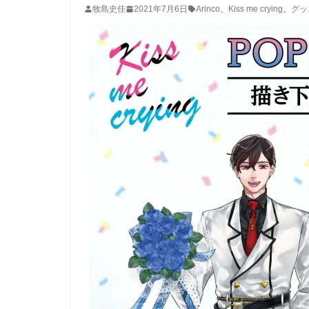
牧島史佳
2021年7月6日
Arinco
、
Kiss me crying
、
グッ