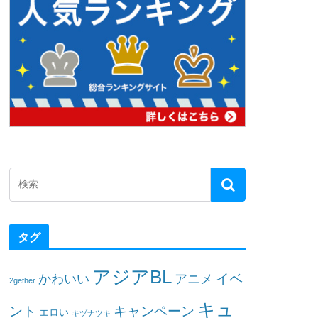
タグ
アジアBL
イベ
かわいい
アニメ
2gether
キュ
ント
キャンペーン
エロい
キヅナツキ