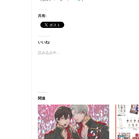
共有:
いいね:
読み込み中…
関連