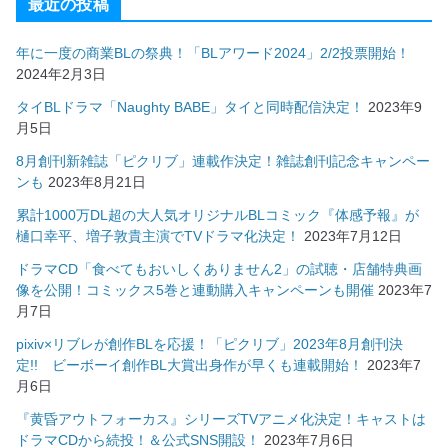
最近の投稿
年に一度の商業BLの祭典！「BLアワード2024」2/2投票開始！
2024年2月3日
タイBLドラマ「Naughty BABE」タイと同時配信決定！
2023年9
月5日
8月創刊新雑誌「ピクリブ」連載作決定！雑誌創刊記念キャンペー
ンも
2023年8月21日
累計1000万DL超の大人気オリジナルBLコミック『体感予報』が
樋口幸平、増子敦貴主演でTVドラマ化決定！
2023年7月12日
ドラマCD「食べてもおいしくありません2」の試聴・店舗特典画
像を公開！コミックス5巻と連動購入キャンペーンも開催
2023年7
月7日
pixiv×リブレが創作BLを応援！「ピクリブ」2023年8月創刊決
定!! ビーボーイ創作BL大賞出身作が早くも連載開始！
2023年7
月6日
『黄昏アウトフォーカス』シリーズTVアニメ化決定！キャストは
ドラマCDから続投！＆公式SNS開設！
2023年7月6日