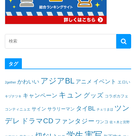
タグ
アジアBL
イベント
かわいい
アニメ
エロい
2gether
キュン
グッズ
キャンペーン
コラボカフェ
キヅナツキ
ツン
タイBL
サイン
サラリーマン
コンティニュエ
チェリまほ
デレ
ドラマCD
ファンタジー
ワンコ
佐々木と宮野
実写
学生
切ない