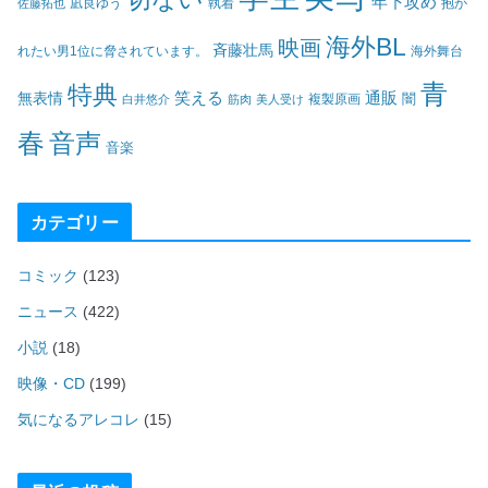
年下攻め
凪良ゆう
執着
佐藤拓也
抱か
海外BL
映画
斉藤壮馬
海外舞台
れたい男1位に脅されています。
青
特典
笑える
通販
無表情
闇
白井悠介
筋肉
美人受け
複製原画
春
音声
音楽
カテゴリー
コミック
(123)
ニュース
(422)
小説
(18)
映像・CD
(199)
気になるアレコレ
(15)