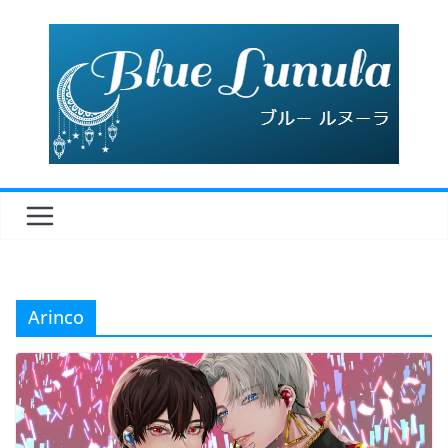
コ
ン
テ
ン
ツ
へ
ス
キ
ッ
プ
Arinco