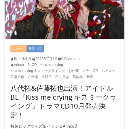
ニュース
映像・CD
松川 水七見
2022年7月4日
0 Comments
Arinco
、
BLCD
、
Kiss me crying
、
Kiss me crying キスミークライング
、
お仕事
、
ドラマCD
、
ハイスペ
、
佐藤拓也
、
八代拓
、
小冊子
、
田丸篤志
、
芸能界
、
音声
八代拓&佐藤拓也出演！アイドル
BL『Kiss me crying キスミークラ
イング』ドラマCD10月発売決
定！
特製ビッグサイズ缶バッジ＆Arinco先