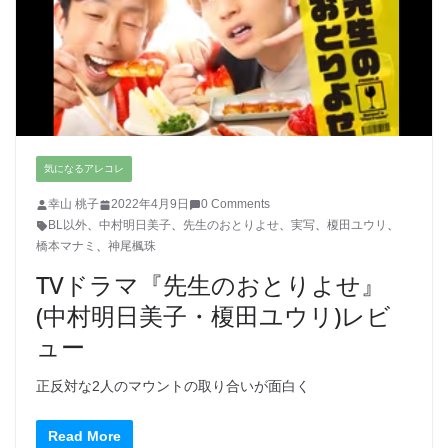
気になるアレコレ
幸山 桃子
2022年4月9日
0 Comments
BL以外
、
中村明日美子
、
先生のおとりよせ
、
実写
、
榎田ユウリ
、
橋本マナミ
、
神尾楓珠
TVドラマ『先生のおとりよせ』
(中村明日美子・榎田ユウリ)レビ
ュー
正反対な2人のマウントの取り合いが面白く
Read More