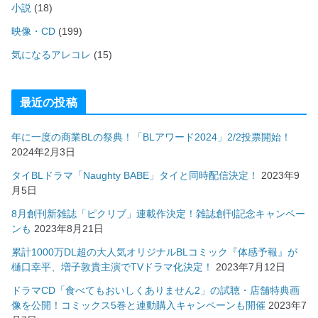
小説
(18)
映像・CD
(199)
気になるアレコレ
(15)
最近の投稿
年に一度の商業BLの祭典！「BLアワード2024」2/2投票開始！
2024年2月3日
タイBLドラマ「Naughty BABE」タイと同時配信決定！
2023年9
月5日
8月創刊新雑誌「ピクリブ」連載作決定！雑誌創刊記念キャンペー
ンも
2023年8月21日
累計1000万DL超の大人気オリジナルBLコミック『体感予報』が
樋口幸平、増子敦貴主演でTVドラマ化決定！
2023年7月12日
ドラマCD「食べてもおいしくありません2」の試聴・店舗特典画
像を公開！コミックス5巻と連動購入キャンペーンも開催
2023年7