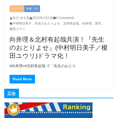
ニュース
映像・CD
松川 水七見
2022年2月1日
0 Comments
中村明日美子
、
先生のおとりよせ
、
北村有起哉
、
向井理
、
実写
、
榎田ユウリ
向井理＆北村有起哉共演！『先生
のおとりよせ』(中村明日美子／榎
田ユウリ)ドラマ化！
#向井理×#北村有起哉 で「先生のおとり
Read More
広告