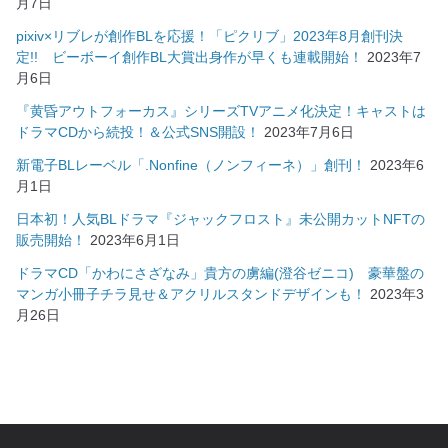
月7日
pixiv×リブレが創作BLを応援！「ピクリブ」2023年8月創刊決
定!! ビーボーイ創作BL大賞出身作が早くも連載開始！
2023年7
月6日
『黄昏アウトフォーカス』シリーズTVアニメ化決定！キャストは
ドラマCDから続投！＆公式SNS開設！
2023年7月6日
新電子BLレーベル「.Nonfine（ノンフィーネ）」創刊！
2023年6
月1日
日本初！人気BLドラマ『ジャックフロスト』未公開カットNFTの
販売開始！
2023年6月1日
ドラマCD「かわにさざなみ」貴方の虜編(澄谷ゼニコ) 豪華盤の
マンガ小冊子チラ見せ＆アクリルスタンドデザインも！
2023年3
月26日