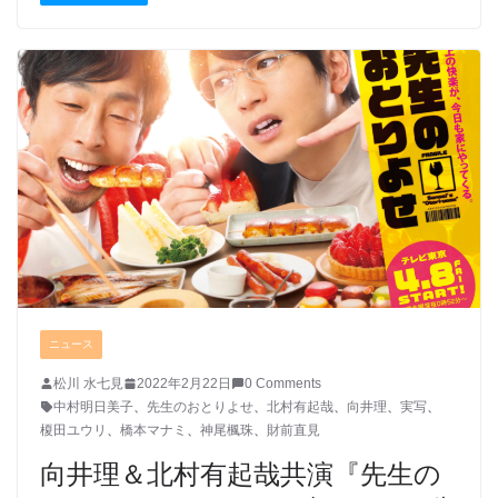
ニュース
松川 水七見
2022年2月22日
0 Comments
中村明日美子
、
先生のおとりよせ
、
北村有起哉
、
向井理
、
実写
、
榎田ユウリ
、
橋本マナミ
、
神尾楓珠
、
財前直見
向井理＆北村有起哉共演『先生の