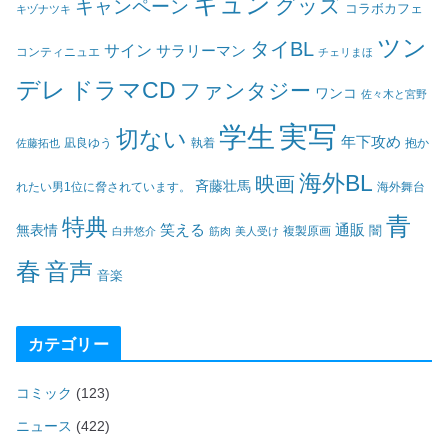
キュン
グッズ
キャンペーン
コラボカフェ
キヅナツキ
ツン
タイBL
サイン
サラリーマン
コンティニュエ
チェリまほ
デレ
ドラマCD
ファンタジー
ワンコ
佐々木と宮野
実写
学生
切ない
年下攻め
凪良ゆう
執着
佐藤拓也
抱か
海外BL
映画
斉藤壮馬
海外舞台
れたい男1位に脅されています。
青
特典
笑える
通販
無表情
闇
白井悠介
筋肉
美人受け
複製原画
春
音声
音楽
カテゴリー
コミック
(123)
ニュース
(422)