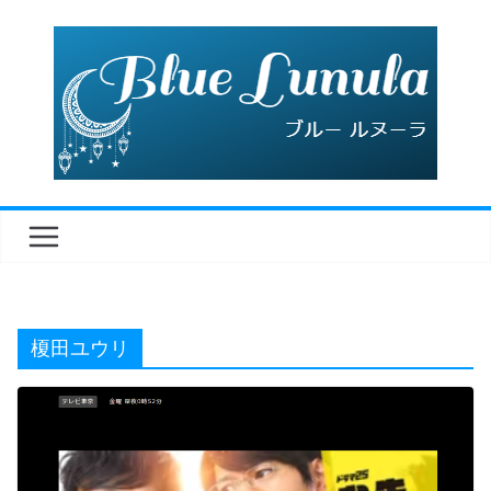
コ
ン
テ
ン
ツ
へ
ス
キ
ッ
プ
榎田ユウリ