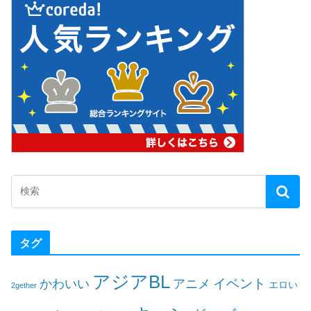
タグ
アジアBL
イベント
かわいい
アニメ
エロい
2gether