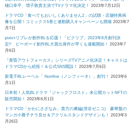
樋口幸平、増子敦貴主演でTVドラマ化決定！
2023年7月12日
ドラマCD「食べてもおいしくありません2」の試聴・店舗特典画
像を公開！コミックス5巻と連動購入キャンペーンも開催
2023年7
月7日
pixiv×リブレが創作BLを応援！「ピクリブ」2023年8月創刊決
定!! ビーボーイ創作BL大賞出身作が早くも連載開始！
2023年7
月6日
『黄昏アウトフォーカス』シリーズTVアニメ化決定！キャストは
ドラマCDから続投！＆公式SNS開設！
2023年7月6日
新電子BLレーベル「.Nonfine（ノンフィーネ）」創刊！
2023年6
月1日
日本初！人気BLドラマ『ジャックフロスト』未公開カットNFTの
販売開始！
2023年6月1日
ドラマCD「かわにさざなみ」貴方の虜編(澄谷ゼニコ) 豪華盤の
マンガ小冊子チラ見せ＆アクリルスタンドデザインも！
2023年3
月26日