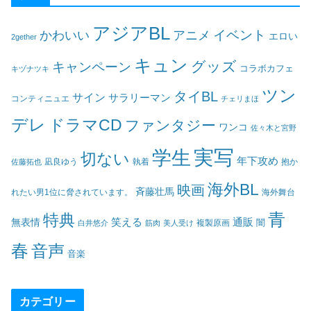
アジアBL
イベント
かわいい
アニメ
エロい
2gether
キュン
グッズ
キャンペーン
コラボカフェ
キヅナツキ
ツン
タイBL
サイン
サラリーマン
コンティニュエ
チェリまほ
デレ
ドラマCD
ファンタジー
ワンコ
佐々木と宮野
実写
学生
切ない
年下攻め
凪良ゆう
執着
佐藤拓也
抱か
海外BL
映画
斉藤壮馬
海外舞台
れたい男1位に脅されています。
青
特典
笑える
通販
無表情
闇
白井悠介
筋肉
美人受け
複製原画
春
音声
音楽
カテゴリー