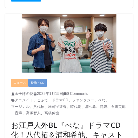
ニュース
映像・CD
金子ほの花
2022年1月15日
0 Comments
アニメイト
、
こふで
、
ドラマCD
、
ファンタジー
、
べな
、
マージナル
、
八代拓
、
庄司宇芽香
、
時代劇
、
浦和希
、
特典
、
石川英郎
、
音声
、
高塚智人
、
高橋伸也
お江戸人外BL『べな』ドラマCD
化！八代拓＆浦和希他、キャスト