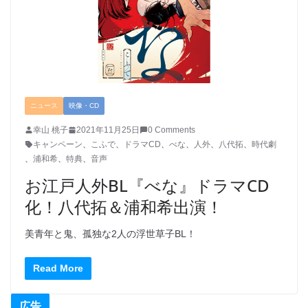
ニュース
映像・CD
幸山 桃子
2021年11月25日
0 Comments
キャンペーン
、
こふで
、
ドラマCD
、
べな
、
人外
、
八代拓
、
時代劇
、
浦和希
、
特典
、
音声
お江戸人外BL『べな』ドラマCD
化！八代拓＆浦和希出演！
美青年と鬼、孤独な2人の浮世草子BL！
Read More
広告