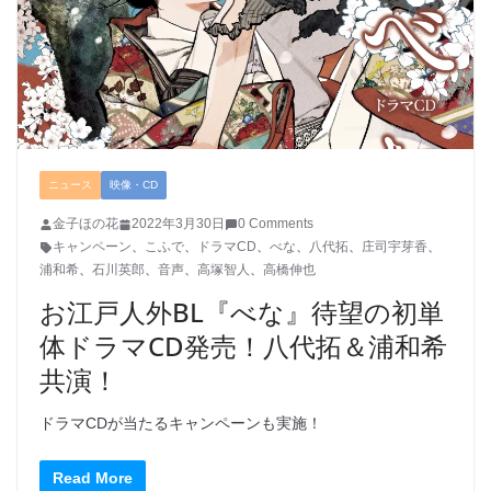
ニュース
映像・CD
金子ほの花
2022年3月30日
0 Comments
キャンペーン
、
こふで
、
ドラマCD
、
べな
、
八代拓
、
庄司宇芽香
、
浦和希
、
石川英郎
、
音声
、
高塚智人
、
高橋伸也
お江戸人外BL『べな』待望の初単
体ドラマCD発売！八代拓＆浦和希
共演！
ドラマCDが当たるキャンペーンも実施！
Read More