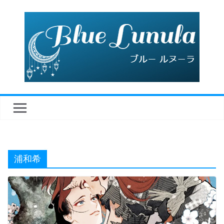
コ
ン
テ
ン
ツ
へ
ス
キ
ッ
プ
浦和希