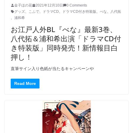
金子ほの花
2021年12月10日
0 Comments
グッズ
、
こふで
、
ドラマCD
、
ドラマCD付き特装版
、
べな
、
八代拓
、
浦和希
お江戸人外BL『べな』最新3巻、
八代拓＆浦和希出演「ドラマCD付
き特装版」同時発売！新情報目白
押し！
直筆サイン入り色紙が当たるキャンペーンや
Read More