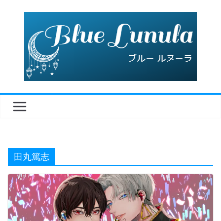
コ
ン
テ
ン
ツ
へ
ス
キ
ッ
プ
田丸篤志