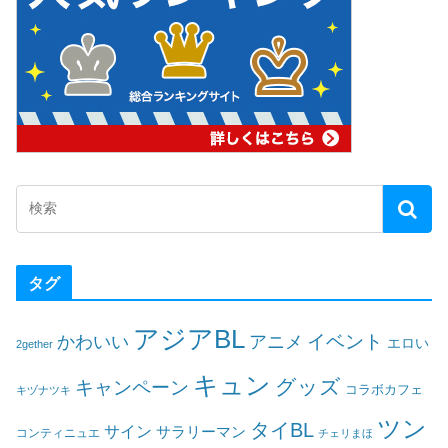
タグ
アジアBL
イベント
かわいい
アニメ
エロい
2gether
キュン
グッズ
キャンペーン
コラボカフェ
キヅナツキ
ツン
タイBL
サイン
サラリーマン
コンティニュエ
チェリまほ