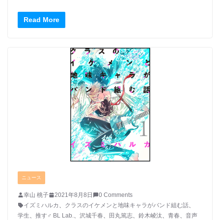
Read More
ニュース
幸山 桃子
2021年8月8日
0 Comments
イズミハルカ
、
クラスのイケメンと地味キャラがバンド組む話
、
学生
、
推す♂ BL Lab.
、
沢城千春
、
田丸篤志
、
鈴木崚汰
、
青春
、
音声