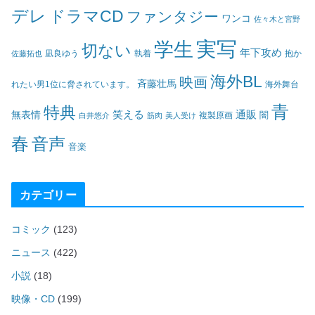
デレ
ドラマCD
ファンタジー
ワンコ
佐々木と宮野
実写
学生
切ない
年下攻め
凪良ゆう
執着
佐藤拓也
抱か
海外BL
映画
斉藤壮馬
海外舞台
れたい男1位に脅されています。
青
特典
笑える
通販
無表情
闇
白井悠介
筋肉
美人受け
複製原画
春
音声
音楽
カテゴリー
コミック
(123)
ニュース
(422)
小説
(18)
映像・CD
(199)