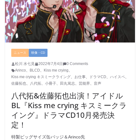
ニュース
映像・CD
松川 水七見
2022年7月4日
0 Comments
Arinco
、
BLCD
、
Kiss me crying
、
Kiss me crying キスミークライング
、
お仕事
、
ドラマCD
、
ハイスペ
、
佐藤拓也
、
八代拓
、
小冊子
、
田丸篤志
、
芸能界
、
音声
八代拓&佐藤拓也出演！アイドル
BL『Kiss me crying キスミークラ
イング』ドラマCD10月発売決
定！
特製ビッグサイズ缶バッジ＆Arinco先