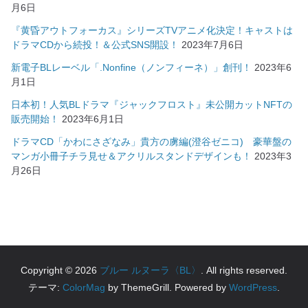
月6日
『黄昏アウトフォーカス』シリーズTVアニメ化決定！キャストは
ドラマCDから続投！＆公式SNS開設！
2023年7月6日
新電子BLレーベル「.Nonfine（ノンフィーネ）」創刊！
2023年6
月1日
日本初！人気BLドラマ『ジャックフロスト』未公開カットNFTの
販売開始！
2023年6月1日
ドラマCD「かわにさざなみ」貴方の虜編(澄谷ゼニコ) 豪華盤の
マンガ小冊子チラ見せ＆アクリルスタンドデザインも！
2023年3
月26日
Copyright © 2026
ブルー ルヌーラ〈BL〉
. All rights reserved.
テーマ:
ColorMag
by ThemeGrill. Powered by
WordPress
.