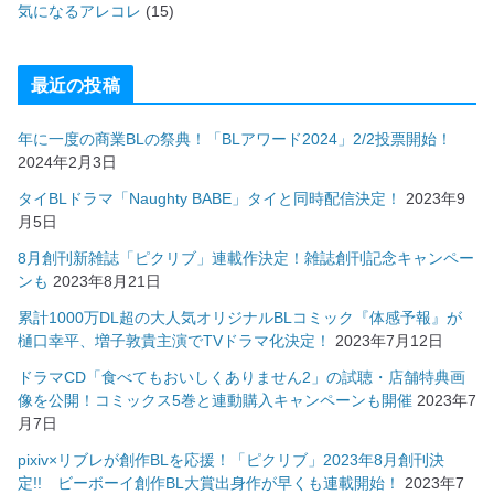
気になるアレコレ
(15)
最近の投稿
年に一度の商業BLの祭典！「BLアワード2024」2/2投票開始！
2024年2月3日
タイBLドラマ「Naughty BABE」タイと同時配信決定！
2023年9
月5日
8月創刊新雑誌「ピクリブ」連載作決定！雑誌創刊記念キャンペー
ンも
2023年8月21日
累計1000万DL超の大人気オリジナルBLコミック『体感予報』が
樋口幸平、増子敦貴主演でTVドラマ化決定！
2023年7月12日
ドラマCD「食べてもおいしくありません2」の試聴・店舗特典画
像を公開！コミックス5巻と連動購入キャンペーンも開催
2023年7
月7日
pixiv×リブレが創作BLを応援！「ピクリブ」2023年8月創刊決
定!! ビーボーイ創作BL大賞出身作が早くも連載開始！
2023年7