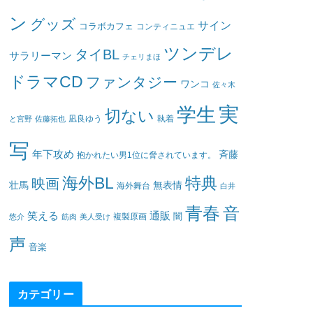
ン
グッズ
サイン
コラボカフェ
コンティニュエ
ツンデレ
タイBL
サラリーマン
チェリまほ
ドラマCD
ファンタジー
ワンコ
佐々木
実
学生
切ない
凪良ゆう
執着
と宮野
佐藤拓也
写
年下攻め
斉藤
抱かれたい男1位に脅されています。
海外BL
特典
映画
壮馬
無表情
海外舞台
白井
青春
音
笑える
通販
闇
悠介
筋肉
美人受け
複製原画
声
音楽
カテゴリー