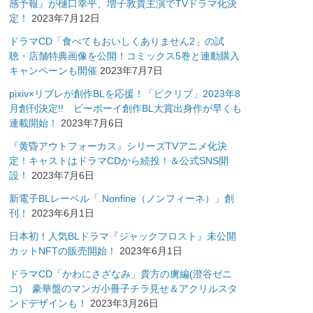
感予報』が樋口幸平、増子敦貴主演でTVドラマ化決
定！
2023年7月12日
ドラマCD「食べてもおいしくありません2」の試
聴・店舗特典画像を公開！コミックス5巻と連動購入
キャンペーンも開催
2023年7月7日
pixiv×リブレが創作BLを応援！「ピクリブ」2023年8
月創刊決定!! ビーボーイ創作BL大賞出身作が早くも
連載開始！
2023年7月6日
『黄昏アウトフォーカス』シリーズTVアニメ化決
定！キャストはドラマCDから続投！＆公式SNS開
設！
2023年7月6日
新電子BLレーベル「.Nonfine（ノンフィーネ）」創
刊！
2023年6月1日
日本初！人気BLドラマ『ジャックフロスト』未公開
カットNFTの販売開始！
2023年6月1日
ドラマCD「かわにさざなみ」貴方の虜編(澄谷ゼニ
コ) 豪華盤のマンガ小冊子チラ見せ＆アクリルスタ
ンドデザインも！
2023年3月26日