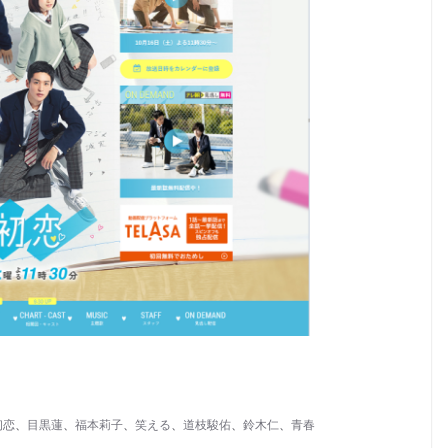
初恋
、
目黒蓮
、
福本莉子
、
笑える
、
道枝駿佑
、
鈴木仁
、
青春