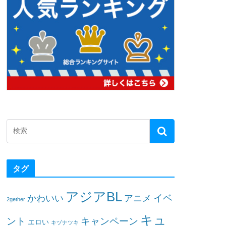
タグ
アジアBL
イベ
かわいい
アニメ
2gether
キュ
ント
キャンペーン
エロい
キヅナツキ