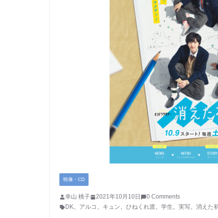
映像・CD
幸山 桃子
2021年10月10日
0 Comments
DK
、
アルコ
、
キュン
、
ひねくれ渡
、
学生
、
実写
、
消えた