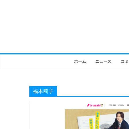
コ
ン
テ
ン
ツ
へ
ス
キ
ホーム
ニュース
コミ
ッ
プ
福本莉子