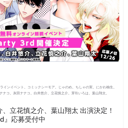
ラインイベント
、
コミックシーモア
、
じゃのめ
、
ちしゃの実
、
にかわ柚生
、
ナナコ
、
灰田ナナコ
、
白井悠介
、
立花慎之介
、
芽玖いろは
、
葉山翔太
、
介、立花慎之介、葉山翔太 出演決定！
 3rd』応募受付中