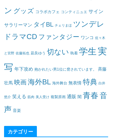
ン
グッズ
サイン
コラボカフェ
コンティニュエ
ツンデレ
タイBL
サラリーマン
チェリまほ
ドラマCD
ファンタジー
ワンコ
佐々木
実
学生
切ない
凪良ゆう
執着
と宮野
佐藤拓也
写
年下攻め
斉藤
抱かれたい男1位に脅されています。
海外BL
特典
映画
壮馬
無表情
海外舞台
白井
青春
音
笑える
通販
闇
悠介
筋肉
美人受け
複製原画
声
音楽
カテゴリー