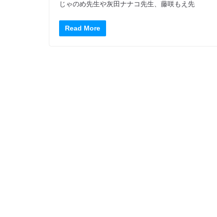
じゃのめ先生や灰田ナナコ先生、藤咲もえ先
Read More