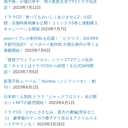
感予報』が樋口幸平、増子敦貴主演でTVドラマ化決
定！
2023年7月12日
ドラマCD「食べてもおいしくありません2」の試
聴・店舗特典画像を公開！コミックス5巻と連動購入
キャンペーンも開催
2023年7月7日
pixiv×リブレが創作BLを応援！「ピクリブ」2023年8
月創刊決定!! ビーボーイ創作BL大賞出身作が早くも
連載開始！
2023年7月6日
『黄昏アウトフォーカス』シリーズTVアニメ化決
定！キャストはドラマCDから続投！＆公式SNS開
設！
2023年7月6日
新電子BLレーベル「.Nonfine（ノンフィーネ）」創
刊！
2023年6月1日
日本初！人気BLドラマ『ジャックフロスト』未公開
カットNFTの販売開始！
2023年6月1日
ドラマCD「かわにさざなみ」貴方の虜編(澄谷ゼニ
コ) 豪華盤のマンガ小冊子チラ見せ＆アクリルスタ
ンドデザインも！
2023年3月26日