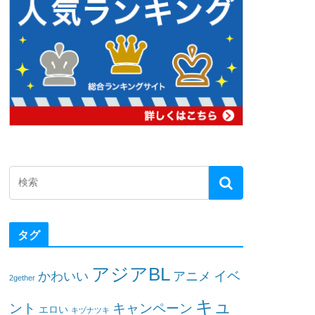
タグ
アジアBL
イベ
かわいい
アニメ
2gether
キュ
ント
キャンペーン
エロい
キヅナツキ