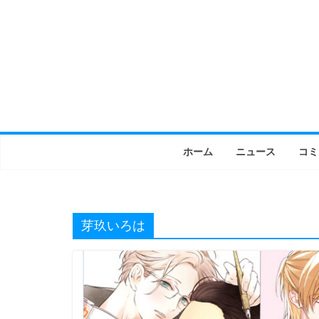
コ
ン
テ
ン
ツ
へ
ス
キ
ホーム
ニュース
コミ
ッ
プ
芽玖いろは