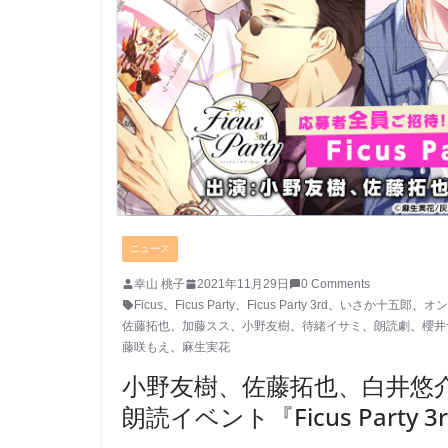
ニュース
幸山 桃子
2021年11月29日
0 Comments
Ficus
、
Ficus Party
、
Ficus Party 3rd
、
いさか十五郎
、
オン
佐藤拓也
、
加藤スス
、
小野友樹
、
待緒イサミ
、
朗読劇
、
櫻井
藤咲もえ
、
麻生実花
小野友樹、佐藤拓也、白井悠
朗読イベント『Ficus Party