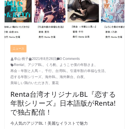
ニュース
幸山 桃子
2021年8月26日
0 Comments
Renta!
、
アジアBL
、
くろ豹
、
ようこそ僕の年獣さま
、
再会－年獣と人馬－
、
千行
、
台湾BL
、
引退年獣の幸福な生活
、
恋する年獣シリーズ
、
海外BL
、
海外舞台
、
白夜
、
美味しい鶏のいただき方
、
重花
Renta台湾オリジナルBL『恋する
年獣シリーズ』日本語版がRenta!
で独占配信！
今人気のアジアBL！美麗なイラストで魅力