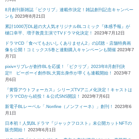
8月創刊新雑誌「ピクリブ」連載作決定！雑誌創刊記念キャンペー
ンも
2023年8月21日
累計1000万DL超の大人気オリジナルBLコミック『体感予報』が
樋口幸平、増子敦貴主演でTVドラマ化決定！
2023年7月12日
ドラマCD「食べてもおいしくありません2」の試聴・店舗特典画
像を公開！コミックス5巻と連動購入キャンペーンも開催
2023年7
月7日
pixiv×リブレが創作BLを応援！「ピクリブ」2023年8月創刊決
定!! ビーボーイ創作BL大賞出身作が早くも連載開始！
2023年7
月6日
『黄昏アウトフォーカス』シリーズTVアニメ化決定！キャストは
ドラマCDから続投！＆公式SNS開設！
2023年7月6日
新電子BLレーベル「.Nonfine（ノンフィーネ）」創刊！
2023年6
月1日
日本初！人気BLドラマ『ジャックフロスト』未公開カットNFTの
販売開始！
2023年6月1日