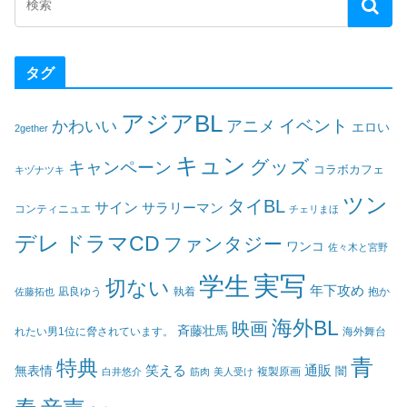
タグ
アジアBL
イベント
かわいい
アニメ
エロい
2gether
キュン
グッズ
キャンペーン
コラボカフェ
キヅナツキ
ツン
タイBL
サイン
サラリーマン
コンティニュエ
チェリまほ
デレ
ドラマCD
ファンタジー
ワンコ
佐々木と宮野
実写
学生
切ない
年下攻め
凪良ゆう
執着
佐藤拓也
抱か
海外BL
映画
斉藤壮馬
海外舞台
れたい男1位に脅されています。
青
特典
笑える
通販
無表情
闇
白井悠介
筋肉
美人受け
複製原画