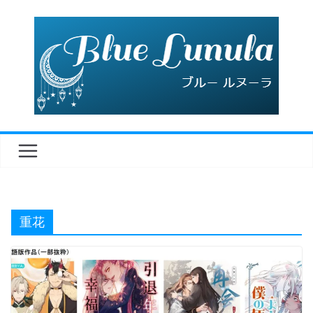
コ
ン
テ
ン
ツ
へ
ス
キ
ッ
プ
重花