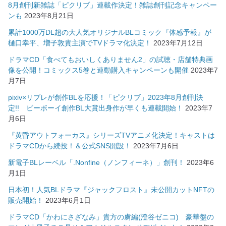
8月創刊新雑誌「ピクリブ」連載作決定！雑誌創刊記念キャンペー
ンも
2023年8月21日
累計1000万DL超の大人気オリジナルBLコミック『体感予報』が
樋口幸平、増子敦貴主演でTVドラマ化決定！
2023年7月12日
ドラマCD「食べてもおいしくありません2」の試聴・店舗特典画
像を公開！コミックス5巻と連動購入キャンペーンも開催
2023年7
月7日
pixiv×リブレが創作BLを応援！「ピクリブ」2023年8月創刊決
定!! ビーボーイ創作BL大賞出身作が早くも連載開始！
2023年7
月6日
『黄昏アウトフォーカス』シリーズTVアニメ化決定！キャストは
ドラマCDから続投！＆公式SNS開設！
2023年7月6日
新電子BLレーベル「.Nonfine（ノンフィーネ）」創刊！
2023年6
月1日
日本初！人気BLドラマ『ジャックフロスト』未公開カットNFTの
販売開始！
2023年6月1日
ドラマCD「かわにさざなみ」貴方の虜編(澄谷ゼニコ) 豪華盤の