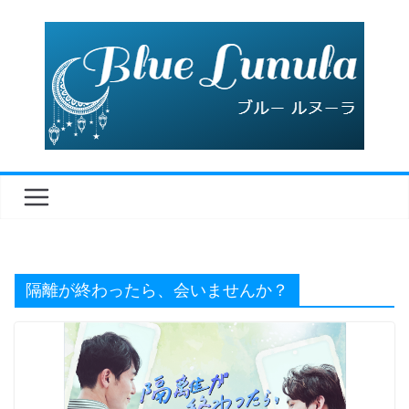
コ
ン
テ
ン
ツ
へ
ス
キ
ッ
プ
隔離が終わったら、会いませんか？