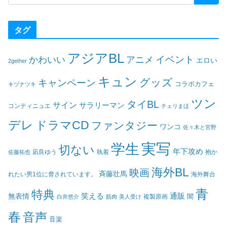
タグ
アジアBL
イベント
かわいい
アニメ
エロい
2gether
キュン
グッズ
キャンペーン
コラボカフェ
キヅナツキ
ツン
タイBL
サイン
サラリーマン
コンティニュエ
チェリまほ
デレ
ドラマCD
ファンタジー
ワンコ
佐々木と宮野
実写
学生
切ない
年下攻め
凪良ゆう
執着
佐藤拓也
抱か
海外BL
映画
斉藤壮馬
海外舞台
れたい男1位に脅されています。
青
特典
笑える
通販
無表情
闇
白井悠介
筋肉
美人受け
複製原画
春
音声
音楽