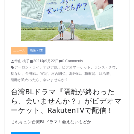
ニュース
映像・CD
幸山 桃子
2021年9月22日
0 Comments
アーロン・ライ
、
アジアBL
、
ビデオマーケット
、
ランス・チウ
、
切ない
、
台湾BL
、
実写
、
河合朗弘
、
海外BL
、
賴東賢
、
邱治澔
、
隔離が終わったら、会いませんか？
台湾BLドラマ『隔離が終わった
ら、会いませんか？』がビデオマ
ーケット、RakutenTVで配信！
じれキュン台湾BLドラマ！会えないもどか