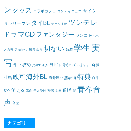
ン
グッズ
サイン
コラボカフェ
コンティニュエ
ツンデレ
タイBL
サラリーマン
チェリまほ
ドラマCD
ファンタジー
ワンコ
佐々木
実
学生
切ない
凪良ゆう
執着
と宮野
佐藤拓也
写
年下攻め
斉藤
抱かれたい男1位に脅されています。
海外BL
特典
映画
壮馬
無表情
海外舞台
白井
青春
音
笑える
通販
闇
悠介
筋肉
美人受け
複製原画
声
音楽
カテゴリー