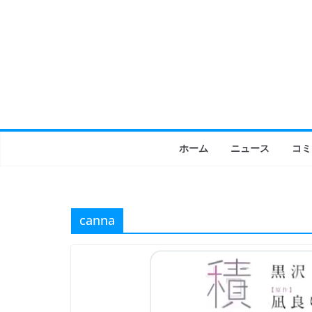
コ
ン
テ
ン
ツ
へ
ス
キ
ホーム
ニュース
コミ
ッ
プ
canna