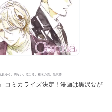
凪良ゆう
、
切ない
、
泣ける
、
積木の恋
、
黒沢要
恋』コミカライズ決定！漫画は黒沢要が