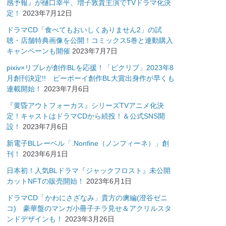
感予報』が樋口幸平、増子敦貴主演でTVドラマ化決
定！
2023年7月12日
ドラマCD「食べてもおいしくありません2」の試
聴・店舗特典画像を公開！コミックス5巻と連動購入
キャンペーンも開催
2023年7月7日
pixiv×リブレが創作BLを応援！「ピクリブ」2023年8
月創刊決定!! ビーボーイ創作BL大賞出身作が早くも
連載開始！
2023年7月6日
『黄昏アウトフォーカス』シリーズTVアニメ化決
定！キャストはドラマCDから続投！＆公式SNS開
設！
2023年7月6日
新電子BLレーベル「.Nonfine（ノンフィーネ）」創
刊！
2023年6月1日
日本初！人気BLドラマ『ジャックフロスト』未公開
カットNFTの販売開始！
2023年6月1日
ドラマCD「かわにさざなみ」貴方の虜編(澄谷ゼニ
コ) 豪華盤のマンガ小冊子チラ見せ＆アクリルスタ
ンドデザインも！
2023年3月26日