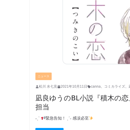
ニュース
松川 水七見
2021年10月11日
canna
、
コミカライズ
、
凪良ゆうのBL小説『積木の
担当
˗ˏˋ
緊急告知！ ˎˊ˗ 感涙必至