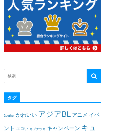
タグ
アジアBL
イベ
かわいい
アニメ
2gether
キュ
ント
キャンペーン
エロい
キヅナツキ