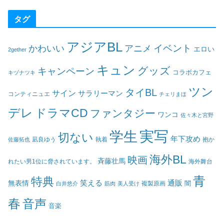
タグ
アジアBL
イベント
かわいい
アニメ
エロい
2gether
キュン
グッズ
キャンペーン
コラボカフェ
キヅナツキ
ツン
タイBL
サイン
サラリーマン
コンティニュエ
チェリまほ
デレ
ドラマCD
ファンタジー
ワンコ
佐々木と宮野
実写
学生
切ない
年下攻め
凪良ゆう
執着
佐藤拓也
抱か
海外BL
映画
斉藤壮馬
海外舞台
れたい男1位に脅されています。
青
特典
笑える
通販
無表情
闇
白井悠介
筋肉
美人受け
複製原画
春
音声
音楽