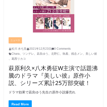
ニュース
松川 水七見
2021年12月23日
0 Comments
Chara
、
ツンデレ
、
凪良ゆう
、
北野仁
、
執着
、
残念メン
、
美しい彼
、
葛西リカコ
萩原利久×八木勇征W主演で話題沸
騰のドラマ『美しい彼』原作小
説、シリーズ累計25万部突破！
ドラマ効果で凪良ゆう先生の原作小説爆売れ
Read More