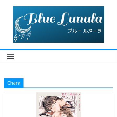
コ
ン
テ
ン
ツ
へ
ス
キ
ッ
プ
Chara