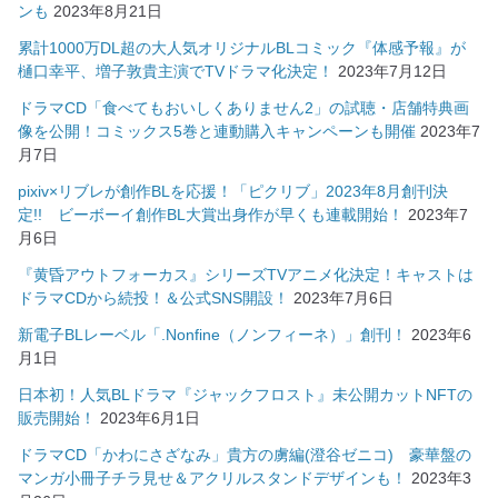
ンも
2023年8月21日
累計1000万DL超の大人気オリジナルBLコミック『体感予報』が
樋口幸平、増子敦貴主演でTVドラマ化決定！
2023年7月12日
ドラマCD「食べてもおいしくありません2」の試聴・店舗特典画
像を公開！コミックス5巻と連動購入キャンペーンも開催
2023年7
月7日
pixiv×リブレが創作BLを応援！「ピクリブ」2023年8月創刊決
定!! ビーボーイ創作BL大賞出身作が早くも連載開始！
2023年7
月6日
『黄昏アウトフォーカス』シリーズTVアニメ化決定！キャストは
ドラマCDから続投！＆公式SNS開設！
2023年7月6日
新電子BLレーベル「.Nonfine（ノンフィーネ）」創刊！
2023年6
月1日
日本初！人気BLドラマ『ジャックフロスト』未公開カットNFTの
販売開始！
2023年6月1日
ドラマCD「かわにさざなみ」貴方の虜編(澄谷ゼニコ) 豪華盤の
マンガ小冊子チラ見せ＆アクリルスタンドデザインも！
2023年3