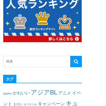
タグ
アジアBL
イベ
かわいい
アニメ
2gether
キュ
ント
キャンペーン
エロい
キヅナツキ