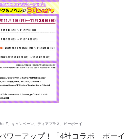
HertZ
、
キャンペーン
、
ディアプラス
、
ビーボーイ
がパワーアップ！「4社コラボ ボーイ