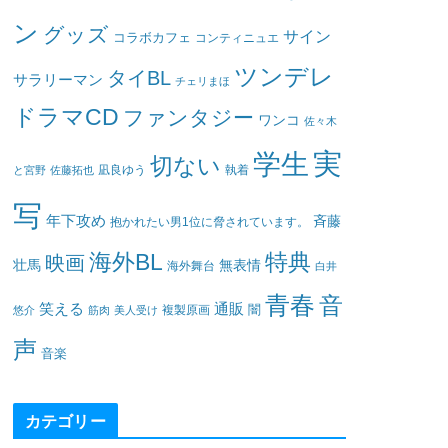
ン
グッズ
サイン
コラボカフェ
コンティニュエ
ツンデレ
タイBL
サラリーマン
チェリまほ
ドラマCD
ファンタジー
ワンコ
佐々木
実
学生
切ない
凪良ゆう
執着
と宮野
佐藤拓也
写
年下攻め
斉藤
抱かれたい男1位に脅されています。
海外BL
特典
映画
壮馬
無表情
海外舞台
白井
青春
音
笑える
通販
闇
悠介
筋肉
美人受け
複製原画
声
音楽
カテゴリー