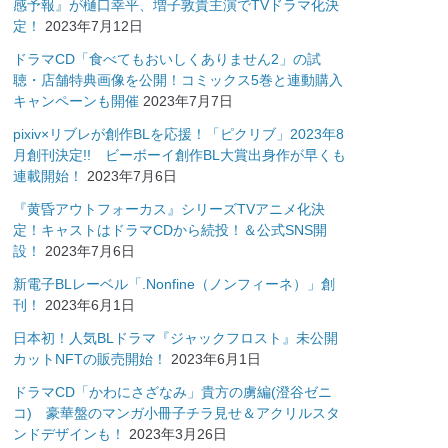
感予報』が樋口幸平、増子敦貴主演でTVドラマ化決
定！
2023年7月12日
ドラマCD「食べてもおいしくありません2」の試
聴・店舗特典画像を公開！コミックス5巻と連動購入
キャンペーンも開催
2023年7月7日
pixiv×リブレが創作BLを応援！「ピクリブ」2023年8
月創刊決定!! ビーボーイ創作BL大賞出身作が早くも
連載開始！
2023年7月6日
『黄昏アウトフォーカス』シリーズTVアニメ化決
定！キャストはドラマCDから続投！＆公式SNS開
設！
2023年7月6日
新電子BLレーベル「.Nonfine（ノンフィーネ）」創
刊！
2023年6月1日
日本初！人気BLドラマ『ジャックフロスト』未公開
カットNFTの販売開始！
2023年6月1日
ドラマCD「かわにさざなみ」貴方の虜編(澄谷ゼニ
コ) 豪華盤のマンガ小冊子チラ見せ＆アクリルスタ
ンドデザインも！
2023年3月26日