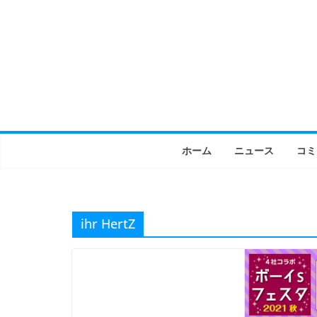
コ
ン
テ
ン
ツ
へ
ス
キ
ホーム
ニュース
コミ
ッ
プ
ihr HertZ