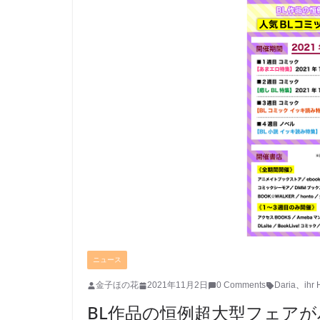
ニュース
金子ほの花
2021年11月2日
0 Comments
Daria
、
ihr 
BL作品の恒例超大型フェア