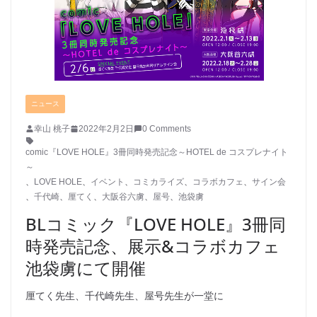
ニュース
幸山 桃子
2022年2月2日
0 Comments
comic『LOVE HOLE』3冊同時発売記念～HOTEL de コスプレナイト
～
、
LOVE HOLE
、
イベント
、
コミカライズ
、
コラボカフェ
、
サイン会
、
千代崎
、
厘てく
、
大阪谷六虜
、
屋号
、
池袋虜
BLコミック『LOVE HOLE』3冊同
時発売記念、展示&コラボカフェ
池袋虜にて開催
厘てく先生、千代崎先生、屋号先生が一堂に