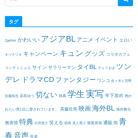
タグ
アジアBL
イベント
かわいい
アニメ
エロい
2gether
キュン
グッズ
キャンペーン
コラボカフェ
キヅナツキ
ツン
タイBL
サイン
サラリーマン
コンティニュエ
チェリまほ
デレ
ドラマCD
ファンタジー
ワンコ
佐々木と宮野
実写
学生
切ない
年下攻め
凪良ゆう
執着
佐藤拓也
抱か
海外BL
映画
斉藤壮馬
海外舞台
れたい男1位に脅されています。
青
特典
笑える
通販
無表情
闇
白井悠介
筋肉
美人受け
複製原画
春
音声
音楽