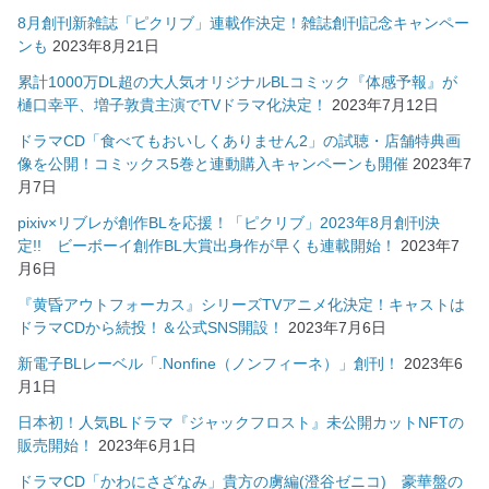
8月創刊新雑誌「ピクリブ」連載作決定！雑誌創刊記念キャンペー
ンも
2023年8月21日
累計1000万DL超の大人気オリジナルBLコミック『体感予報』が
樋口幸平、増子敦貴主演でTVドラマ化決定！
2023年7月12日
ドラマCD「食べてもおいしくありません2」の試聴・店舗特典画
像を公開！コミックス5巻と連動購入キャンペーンも開催
2023年7
月7日
pixiv×リブレが創作BLを応援！「ピクリブ」2023年8月創刊決
定!! ビーボーイ創作BL大賞出身作が早くも連載開始！
2023年7
月6日
『黄昏アウトフォーカス』シリーズTVアニメ化決定！キャストは
ドラマCDから続投！＆公式SNS開設！
2023年7月6日
新電子BLレーベル「.Nonfine（ノンフィーネ）」創刊！
2023年6
月1日
日本初！人気BLドラマ『ジャックフロスト』未公開カットNFTの
販売開始！
2023年6月1日
ドラマCD「かわにさざなみ」貴方の虜編(澄谷ゼニコ) 豪華盤の