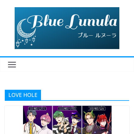
コ
ン
テ
ン
ツ
へ
ス
キ
ッ
プ
LOVE HOLE