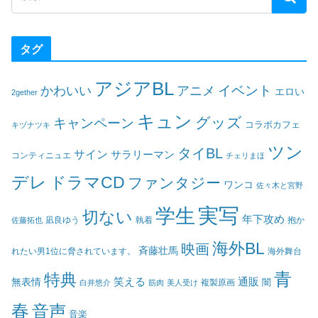
タグ
アジアBL
イベント
かわいい
アニメ
エロい
2gether
キュン
グッズ
キャンペーン
コラボカフェ
キヅナツキ
ツン
タイBL
サイン
サラリーマン
コンティニュエ
チェリまほ
デレ
ドラマCD
ファンタジー
ワンコ
佐々木と宮野
実写
学生
切ない
年下攻め
凪良ゆう
執着
佐藤拓也
抱か
海外BL
映画
斉藤壮馬
海外舞台
れたい男1位に脅されています。
青
特典
笑える
通販
無表情
闇
白井悠介
筋肉
美人受け
複製原画
春
音声
音楽