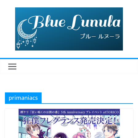
コ
ン
テ
ン
ツ
へ
ス
キ
ッ
プ
primaniacs