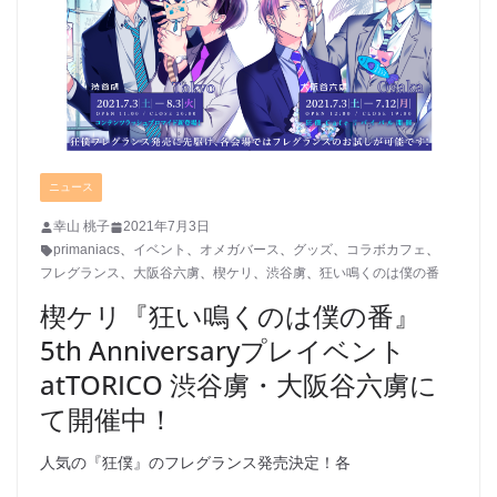
ニュース
幸山 桃子
2021年7月3日
primaniacs
、
イベント
、
オメガバース
、
グッズ
、
コラボカフェ
、
フレグランス
、
大阪谷六虜
、
楔ケリ
、
渋谷虜
、
狂い鳴くのは僕の番
楔ケリ『狂い鳴くのは僕の番』
5th Anniversaryプレイベント
atTORICO 渋谷虜・大阪谷六虜に
て開催中！
人気の『狂僕』のフレグランス発売決定！各