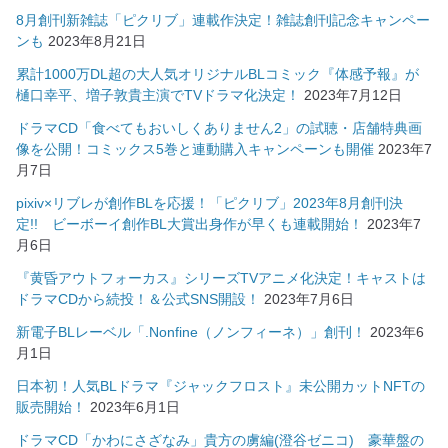
8月創刊新雑誌「ピクリブ」連載作決定！雑誌創刊記念キャンペー
ンも
2023年8月21日
累計1000万DL超の大人気オリジナルBLコミック『体感予報』が
樋口幸平、増子敦貴主演でTVドラマ化決定！
2023年7月12日
ドラマCD「食べてもおいしくありません2」の試聴・店舗特典画
像を公開！コミックス5巻と連動購入キャンペーンも開催
2023年7
月7日
pixiv×リブレが創作BLを応援！「ピクリブ」2023年8月創刊決
定!! ビーボーイ創作BL大賞出身作が早くも連載開始！
2023年7
月6日
『黄昏アウトフォーカス』シリーズTVアニメ化決定！キャストは
ドラマCDから続投！＆公式SNS開設！
2023年7月6日
新電子BLレーベル「.Nonfine（ノンフィーネ）」創刊！
2023年6
月1日
日本初！人気BLドラマ『ジャックフロスト』未公開カットNFTの
販売開始！
2023年6月1日
ドラマCD「かわにさざなみ」貴方の虜編(澄谷ゼニコ) 豪華盤の