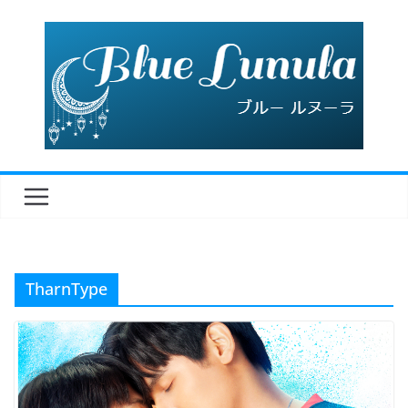
コ
ン
テ
ン
ツ
へ
ス
キ
ッ
プ
TharnType