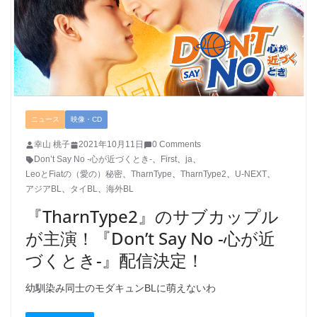
ニュース
映像・CD
幸山 桃子
2021年10月11日
0 Comments
Don’t Say No -心が近づくとき-
、
First
、
ja
、
LeoとFiatの（愛の）秘密
、
TharnType
、
TharnType2
、
U-NEXT
、
アジアBL
、
タイBL
、
海外BL
『TharnType2』のサブカップル
が主演！『Don’t Say No -心が近
づくとき-』配信決定！
幼馴染み同士のモダキュンBLに萌えないわ