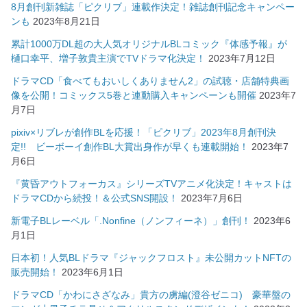
8月創刊新雑誌「ピクリブ」連載作決定！雑誌創刊記念キャンペー
ンも
2023年8月21日
累計1000万DL超の大人気オリジナルBLコミック『体感予報』が
樋口幸平、増子敦貴主演でTVドラマ化決定！
2023年7月12日
ドラマCD「食べてもおいしくありません2」の試聴・店舗特典画
像を公開！コミックス5巻と連動購入キャンペーンも開催
2023年7
月7日
pixiv×リブレが創作BLを応援！「ピクリブ」2023年8月創刊決
定!! ビーボーイ創作BL大賞出身作が早くも連載開始！
2023年7
月6日
『黄昏アウトフォーカス』シリーズTVアニメ化決定！キャストは
ドラマCDから続投！＆公式SNS開設！
2023年7月6日
新電子BLレーベル「.Nonfine（ノンフィーネ）」創刊！
2023年6
月1日
日本初！人気BLドラマ『ジャックフロスト』未公開カットNFTの
販売開始！
2023年6月1日
ドラマCD「かわにさざなみ」貴方の虜編(澄谷ゼニコ) 豪華盤の