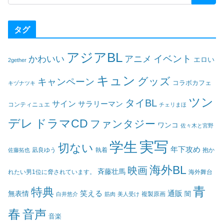
タグ
アジアBL
イベント
かわいい
アニメ
エロい
2gether
キュン
グッズ
キャンペーン
コラボカフェ
キヅナツキ
ツン
タイBL
サイン
サラリーマン
コンティニュエ
チェリまほ
デレ
ドラマCD
ファンタジー
ワンコ
佐々木と宮野
実写
学生
切ない
年下攻め
凪良ゆう
執着
佐藤拓也
抱か
海外BL
映画
斉藤壮馬
海外舞台
れたい男1位に脅されています。
青
特典
笑える
通販
無表情
闇
白井悠介
筋肉
美人受け
複製原画
春
音声
音楽