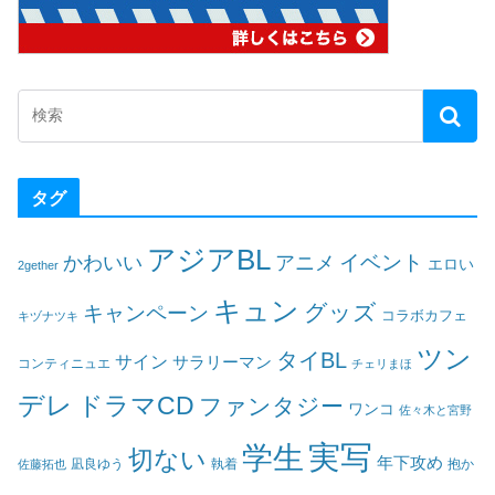
タグ
アジアBL
イベント
かわいい
アニメ
エロい
2gether
キュン
グッズ
キャンペーン
コラボカフェ
キヅナツキ
ツン
タイBL
サイン
サラリーマン
コンティニュエ
チェリまほ
デレ
ドラマCD
ファンタジー
ワンコ
佐々木と宮野
実写
学生
切ない
年下攻め
凪良ゆう
執着
佐藤拓也
抱か