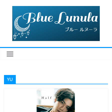
コ
ン
テ
ン
ツ
へ
ス
キ
ッ
プ
YU