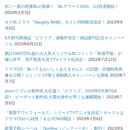
年に一度の商業BLの祭典！「BLアワード2024」2/2投票開始！
2024年2月3日
タイBLドラマ「Naughty BABE」タイと同時配信決定！
2023年9
月5日
8月創刊新雑誌「ピクリブ」連載作決定！雑誌創刊記念キャンペー
ンも
2023年8月21日
累計1000万DL超の大人気オリジナルBLコミック『体感予報』が
樋口幸平、増子敦貴主演でTVドラマ化決定！
2023年7月12日
ドラマCD「食べてもおいしくありません2」の試聴・店舗特典画
像を公開！コミックス5巻と連動購入キャンペーンも開催
2023年7
月7日
pixiv×リブレが創作BLを応援！「ピクリブ」2023年8月創刊決
定!! ビーボーイ創作BL大賞出身作が早くも連載開始！
2023年7
月6日
『黄昏アウトフォーカス』シリーズTVアニメ化決定！キャストは
ドラマCDから続投！＆公式SNS開設！
2023年7月6日
新電子BLレーベル「.Nonfine（ノンフィーネ）」創刊！
2023年6