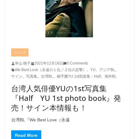
ニュース
幸山 桃子
2021年12月18日
0 Comments
We Best Love（永遠の１位／２位の反撃）
、
YU
、
アジアBL
、
サイン
、
写真集
、
台湾BL
、
楊宇騰YU 1st寫真集：Half
、
海外BL
台湾人気俳優YUの1st写真集
『Half YU 1st photo book』発
売！サイン本情報も！
台湾BL『We Best Love（永遠
Read More