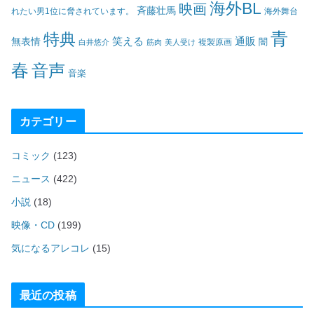
海外BL
映画
斉藤壮馬
海外舞台
れたい男1位に脅されています。
青
特典
笑える
通販
無表情
闇
白井悠介
筋肉
美人受け
複製原画
春
音声
音楽
カテゴリー
コミック
(123)
ニュース
(422)
小説
(18)
映像・CD
(199)
気になるアレコレ
(15)
最近の投稿