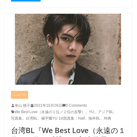
ニュース
幸山 桃子
2021年10月26日
0 Comments
We Best Love（永遠の１位／２位の反撃）
、
YU
、
アジアBL
、
写真集
、
台湾BL
、
楊宇騰YU 1st寫真集：Half
、
海外BL
、
特典
台湾BL『We Best Love（永遠の１