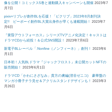
像を公開！コミックス5巻と連動購入キャンペーンも開催
2023年7
月7日
pixiv×リブレが創作BLを応援！「ピクリブ」2023年8月創刊決
定!! ビーボーイ創作BL大賞出身作が早くも連載開始！
2023年7
月6日
『黄昏アウトフォーカス』シリーズTVアニメ化決定！キャストは
ドラマCDから続投！＆公式SNS開設！
2023年7月6日
新電子BLレーベル「.Nonfine（ノンフィーネ）」創刊！
2023年6
月1日
日本初！人気BLドラマ『ジャックフロスト』未公開カットNFTの
販売開始！
2023年6月1日
ドラマCD「かわにさざなみ」貴方の虜編(澄谷ゼニコ) 豪華盤の
マンガ小冊子チラ見せ＆アクリルスタンドデザインも！
2023年3
月26日