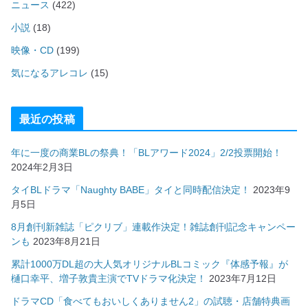
ニュース
(422)
小説
(18)
映像・CD
(199)
気になるアレコレ
(15)
最近の投稿
年に一度の商業BLの祭典！「BLアワード2024」2/2投票開始！
2024年2月3日
タイBLドラマ「Naughty BABE」タイと同時配信決定！
2023年9
月5日
8月創刊新雑誌「ピクリブ」連載作決定！雑誌創刊記念キャンペー
ンも
2023年8月21日
累計1000万DL超の大人気オリジナルBLコミック『体感予報』が
樋口幸平、増子敦貴主演でTVドラマ化決定！
2023年7月12日
ドラマCD「食べてもおいしくありません2」の試聴・店舗特典画