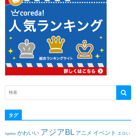
タグ
アジアBL
イベント
かわいい
アニメ
エロい
2gether