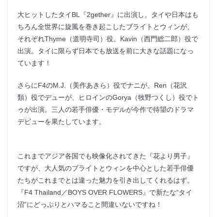
大ヒットしたタイBL『2gether』に出演し、タイや日本はも
ちろん全世界に旋風を巻き起こしたブライトとウィンが、
それぞれThyme（道明寺司）役、Kavin（西門総二郎）役で
出演。タイに限らず日本でも放送を前に大きな話題になっ
ています！
さらにF4のM.J.（美作あきら）役でナニが、Ren（花沢
類）役でデューが、ヒロインのGorya（牧野つくし）役でト
ゥが出演。三人の若手俳優・モデルが今作で待望のドラマ
デビューを果たしています。
これまでアジア各国でも映像化されてきた『花より男子』
ですが、大人気のブライトとウィンを中心とした若手俳優
たちがこれまでとは違った魅力を引き出してくれるはず。
『F4 Thailand／BOYS OVER FLOWERS』で新たな“タイ
沼”にどっぷりとハマること間違いないですね！