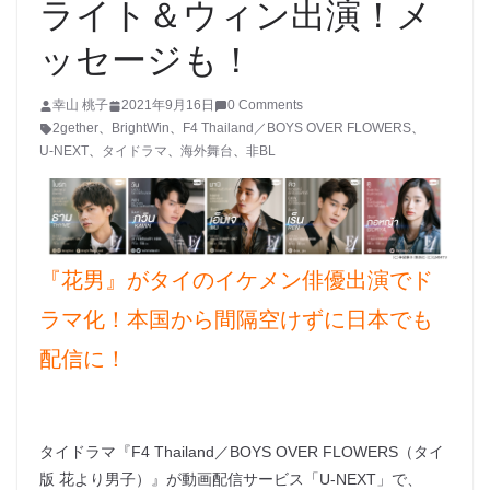
ライト＆ウィン出演！メ
ッセージも！
幸山 桃子
2021年9月16日
0 Comments
2gether
、
BrightWin
、
F4 Thailand／BOYS OVER FLOWERS
、
U-NEXT
、
タイドラマ
、
海外舞台
、
非BL
『花男』がタイのイケメン俳優出演でド
ラマ化！本国から間隔空けずに日本でも
配信に！
タイドラマ『F4 Thailand／BOYS OVER FLOWERS（タイ
版 花より男子）』が動画配信サービス「U-NEXT」で、