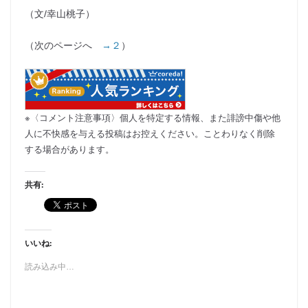
（文/幸山桃子）
（次のページへ
→２
）
※〈コメント注意事項〉個人を特定する情報、また誹謗中傷や他
人に不快感を与える投稿はお控えください。ことわりなく削除
する場合があります。
共有:
いいね:
読み込み中…