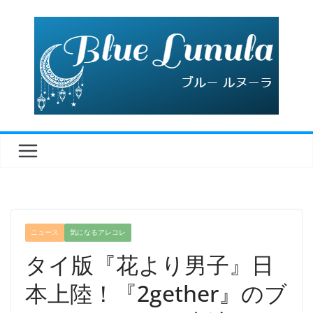
コ
ン
テ
ン
ツ
へ
ス
キ
ッ
プ
ニュース
気になるアレコレ
タイ版『花より男子』日
本上陸！『2gether』のブ