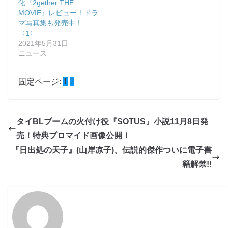
化『2gether THE
MOVIE』レビュー！ドラ
マ写真集も発売中！
〈1〉
2021年5月31日
ニュース
固定ページ:
1
2
タイBLブームの火付け役『SOTUS』小説11月8日発
売！特典ブロマイド画像公開！
『日出処の天子』(山岸凉子)、伝説的傑作ついに電子書
籍解禁!!