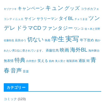
キュン
グッズ
キャンペーン
コラボカフェ
キヅナツキ
ツン
タイBL
サイン
サラリーマン
コンティニュエ
チェリまほ
デレ
ドラマCD
ファンタジー
ワンコ
佐々木と宮野
実写
学生
切ない
年下攻め
凪良ゆう
執着
佐藤拓也
抱か
海外BL
映画
斉藤壮馬
海外舞台
れたい男1位に脅されています。
青
特典
笑える
通販
無表情
闇
白井悠介
筋肉
美人受け
複製原画
春
音声
音楽
カテゴリー
コミック
(123)