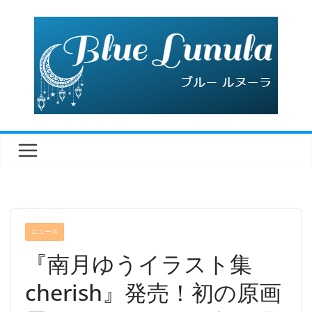
コ
ン
テ
ン
ツ
へ
ス
キ
ッ
プ
ニュース
『南月ゆうイラスト集
cherish』発売！初の原画