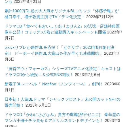
ンも
2023年8月21日
累計1000万DL超の大人気オリジナルBLコミック『体感予報』が
樋口幸平、増子敦貴主演でTVドラマ化決定！
2023年7月12日
ドラマCD「食べてもおいしくありません2」の試聴・店舗特典画
像を公開！コミックス5巻と連動購入キャンペーンも開催
2023年7
月7日
pixiv×リブレが創作BLを応援！「ピクリブ」2023年8月創刊決
定!! ビーボーイ創作BL大賞出身作が早くも連載開始！
2023年7
月6日
『黄昏アウトフォーカス』シリーズTVアニメ化決定！キャストは
ドラマCDから続投！＆公式SNS開設！
2023年7月6日
新電子BLレーベル「.Nonfine（ノンフィーネ）」創刊！
2023年6
月1日
日本初！人気BLドラマ『ジャックフロスト』未公開カットNFTの
販売開始！
2023年6月1日
ドラマCD「かわにさざなみ」貴方の虜編(澄谷ゼニコ) 豪華盤の
マンガ小冊子チラ見せ＆アクリルスタンドデザインも！
2023年3
月26日