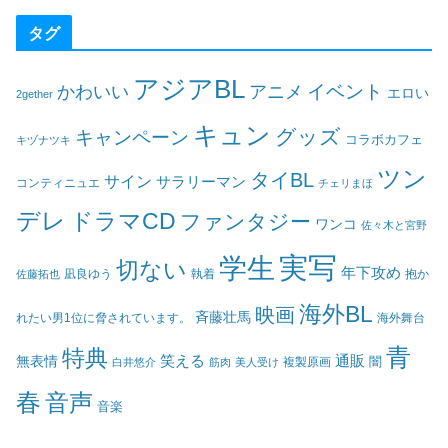
タグ
アジアBL
イベント
かわいい
アニメ
エロい
2gether
キュン
グッズ
キャンペーン
コラボカフェ
キヅナツキ
ツン
タイBL
サイン
サラリーマン
コンティニュエ
チェリまほ
デレ
ドラマCD
ファンタジー
ワンコ
佐々木と宮野
実写
学生
切ない
年下攻め
凪良ゆう
執着
佐藤拓也
抱か
海外BL
映画
斉藤壮馬
海外舞台
れたい男1位に脅されています。
青
特典
笑える
通販
無表情
闇
白井悠介
筋肉
美人受け
複製原画
春
音声
音楽