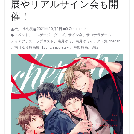
展やリアルサイン会も開
催！
松川 水七見
2021年10月6日
0 Comments
イベント
、
エンゲージ
、
グッズ
、
サイン会
、
サヨナラゲーム
、
ディアプラス
、
ラブネスト
、
南月ゆう
、
南月ゆうイラスト集 cherish
、
南月ゆう原画展 -15th anniversary-
、
複製原画
、
通販