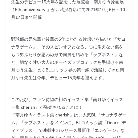
先生のデビュー15周年を記念した展覧会「南月ゆう原画展
-15th anniversary-」が西武渋谷店にて2021年10月6日～10
月17日まで開催！
野球部の元先輩と後輩の5年にわたる片想いを描いた『サヨ
ナラゲーム』、そのスピンオフとなる、心に消えない傷を
もつ男ふたりが思わぬ形で同居を始める『ラブネスト』な
ど、切なく甘い大人のボーイズラブコミックを手掛ける南
月ゆう先生。長くBLコミック界の第一線で活躍してきた南
月ゆう先生は今年、デビュー15周年を迎えます。
このたび、ファン待望の初のイラスト集『南月ゆうイラス
ト集 cherish』が発売されることに！
『南月ゆうイラスト集 cherish』は、人気BL『サヨナラゲー
ム』『ラブネスト』をメインに、BLコミック誌「Dear+ -デ
ィアプラス-」で連載中のシリーズ最新作『エンゲージ』な