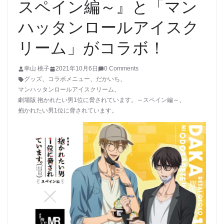
スペイン編～』と「マン
ハッタンロールアイスク
リーム」がコラボ！
幸山 桃子
2021年10月6日
0 Comments
グッズ
、
コラボメニュー
、
だかいち
、
マンハッタンロールアイスクリーム
、
劇場版 抱かれたい男1位に脅されています。～スペイン編～
、
抱かれたい男1位に脅されています。