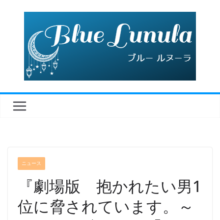
コ
ン
テ
ン
ツ
へ
ス
キ
ッ
プ
ニュース
『劇場版 抱かれたい男1
位に脅されています。～