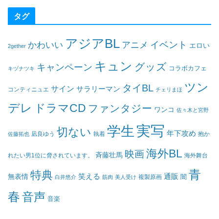
タグ
アジアBL
イベント
かわいい
アニメ
エロい
2gether
キュン
グッズ
キャンペーン
コラボカフェ
キヅナツキ
ツン
タイBL
サイン
サラリーマン
コンティニュエ
チェリまほ
デレ
ドラマCD
ファンタジー
ワンコ
佐々木と宮野
実写
学生
切ない
年下攻め
凪良ゆう
執着
佐藤拓也
抱か
海外BL
映画
斉藤壮馬
海外舞台
れたい男1位に脅されています。
青
特典
笑える
通販
無表情
闇
白井悠介
筋肉
美人受け
複製原画
春
音声
音楽