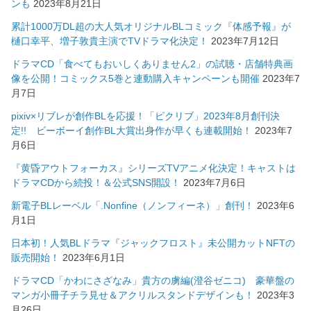
ンも
2023年8月21日
累計1000万DL超の大人気オリジナルBLコミック『体感予報』が
樋口幸平、増子敦貴主演でTVドラマ化決定！
2023年7月12日
ドラマCD「食べてもおいしくありません2」の試聴・店舗特典画
像を公開！コミックス5巻と連動購入キャンペーンも開催
2023年7
月7日
pixiv×リブレが創作BLを応援！「ピクリブ」2023年8月創刊決
定!! ビーボーイ創作BL大賞出身作が早くも連載開始！
2023年7
月6日
『黄昏アウトフォーカス』シリーズTVアニメ化決定！キャストは
ドラマCDから続投！＆公式SNS開設！
2023年7月6日
新電子BLレーベル「.Nonfine（ノンフィーネ）」創刊！
2023年6
月1日
日本初！人気BLドラマ『ジャックフロスト』未公開カットNFTの
販売開始！
2023年6月1日
ドラマCD「かわにさざなみ」貴方の虜編(澄谷ゼニコ) 豪華盤の
マンガ小冊子チラ見せ＆アクリルスタンドデザインも！
2023年3
月26日