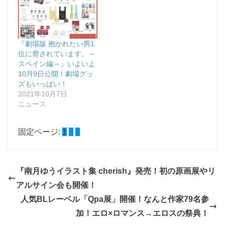
『劇場版 抱かれたい男1
位に脅されています。～
スペイン編～』いよいよ
10月9日公開！劇場グッ
ズもいっぱい！
2021年10月7日
ニュース
固定ページ:
1
2
3
『南月ゆうイラスト集 cherish』発売！初の原画展やリ
アルサイン会も開催！
人気BLレーベル「Qpa展」開催！なんと作家79名参
加！エロ×ロマンス→エロスの祭典！