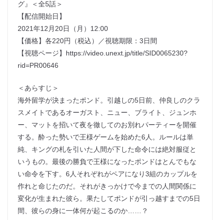
グ』＜全5話＞
【配信開始日】
2021年12月20日（月）12:00
【価格】各220円（税込）／視聴期限：3日間
【視聴ページ】https://video.unext.jp/title/SID0065230?
rid=PR00646
＜あらすじ＞
海外留学が決まったポンド。引越しの5日前、仲良しのクラ
スメイトであるオーガスト、ニュー、ブライト、ジュンホ
ー、マットを招いて夜を徹してのお別れパーティーを開催
する。酔った勢いで王様ゲームを始めた6人。ルールは単
純、キングの札を引いた人間が下した命令には絶対服従と
いうもの。最後の勝負で王様になったポンドはとんでもな
い命令を下す。6人それぞれがペアになり3組のカップルを
作れと命じたのだ。それがきっかけで今までの人間関係に
変化が生まれた彼ら。果たしてポンドが引っ越すまでの5日
間、彼らの身に一体何が起こるのか……？