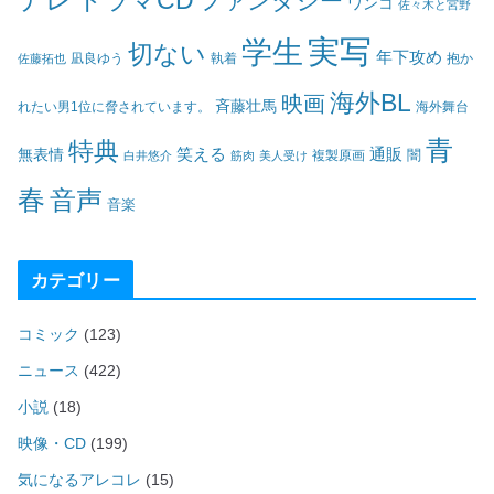
デレ
ドラマCD
ファンタジー
ワンコ
佐々木と宮野
実写
学生
切ない
年下攻め
凪良ゆう
執着
佐藤拓也
抱か
海外BL
映画
斉藤壮馬
海外舞台
れたい男1位に脅されています。
青
特典
笑える
通販
無表情
闇
白井悠介
筋肉
美人受け
複製原画
春
音声
音楽
カテゴリー
コミック
(123)
ニュース
(422)
小説
(18)
映像・CD
(199)
気になるアレコレ
(15)