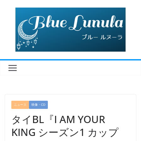
コ
ン
テ
ン
ツ
へ
ス
キ
ッ
プ
ニュース
映像・CD
タイBL『I AM YOUR
KING シーズン1 カップ