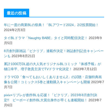
最近の投稿
年に一度の商業BLの祭典！「BLアワード2024」2/2投票開始！
2024年2月3日
タイBLドラマ「Naughty BABE」タイと同時配信決定！
2023年9
月5日
8月創刊新雑誌「ピクリブ」連載作決定！雑誌創刊記念キャンペー
ンも
2023年8月21日
累計1000万DL超の大人気オリジナルBLコミック『体感予報』が
樋口幸平、増子敦貴主演でTVドラマ化決定！
2023年7月12日
ドラマCD「食べてもおいしくありません2」の試聴・店舗特典画
像を公開！コミックス5巻と連動購入キャンペーンも開催
2023年7
月7日
pixiv×リブレが創作BLを応援！「ピクリブ」2023年8月創刊決
定!! ビーボーイ創作BL大賞出身作が早くも連載開始！
2023年7
月6日