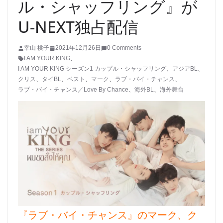
ル・シャッフリング』が
U-NEXT独占配信
幸山 桃子
2021年12月26日
0 Comments
I AM YOUR KING
、
I AM YOUR KING シーズン1 カップル・シャッフリング
、
アジアBL
、
クリス
、
タイBL
、
ベスト
、
マーク
、
ラブ・バイ・チャンス
、
ラブ・バイ・チャンス／Love By Chance
、
海外BL
、
海外舞台
『ラブ・バイ・チャンス』のマーク、ク