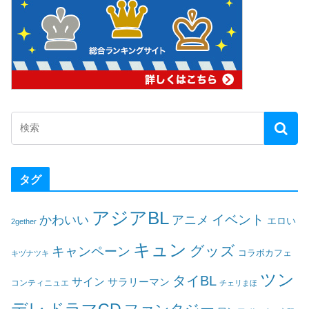
タグ
アジアBL
イベント
かわいい
アニメ
エロい
2gether
キュン
グッズ
キャンペーン
コラボカフェ
キヅナツキ
ツン
タイBL
サイン
サラリーマン
コンティニュエ
チェリまほ