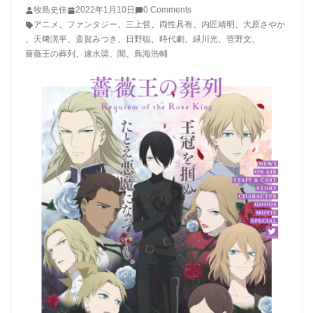
牧島史佳
2022年1月10日
0 Comments
アニメ
、
ファンタジー
、
三上哲
、
両性具有
、
内匠靖明
、
大原さやか
、
天﨑滉平
、
斎賀みつき
、
日野聡
、
時代劇
、
緑川光
、
菅野文
、
薔薇王の葬列
、
速水奨
、
闇
、
鳥海浩輔