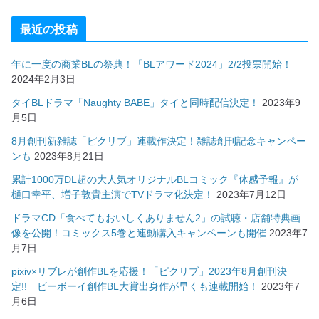
最近の投稿
年に一度の商業BLの祭典！「BLアワード2024」2/2投票開始！
2024年2月3日
タイBLドラマ「Naughty BABE」タイと同時配信決定！
2023年9
月5日
8月創刊新雑誌「ピクリブ」連載作決定！雑誌創刊記念キャンペー
ンも
2023年8月21日
累計1000万DL超の大人気オリジナルBLコミック『体感予報』が
樋口幸平、増子敦貴主演でTVドラマ化決定！
2023年7月12日
ドラマCD「食べてもおいしくありません2」の試聴・店舗特典画
像を公開！コミックス5巻と連動購入キャンペーンも開催
2023年7
月7日
pixiv×リブレが創作BLを応援！「ピクリブ」2023年8月創刊決
定!! ビーボーイ創作BL大賞出身作が早くも連載開始！
2023年7
月6日