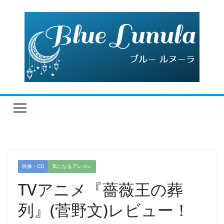
コ
ン
テ
ン
ツ
へ
ス
キ
ッ
プ
映像・CD
気になるアレコレ
TVアニメ『薔薇王の葬
列』(菅野文)レビュー！