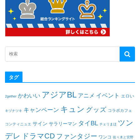
タグ
アジアBL
イベント
かわいい
アニメ
エロい
2gether
キュン
グッズ
キャンペーン
コラボカフェ
キヅナツキ
ツン
タイBL
サイン
サラリーマン
コンティニュエ
チェリまほ
デレ
ドラマCD
ファンタジー
ワンコ
佐々木と宮野