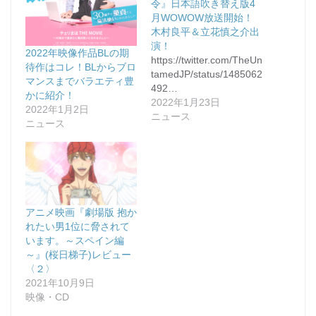
令』日本語吹き替え版4
月WOWOW放送開始！
木村良平＆立花慎之介出
演！
2022年映像作品BLの期
https://twitter.com/TheUn
待作はコレ！BLからブロ
tamedJP/status/1485062
マンスまでバラエティ豊
492…
かに紹介！
2022年1月23日
2022年1月2日
ニュース
ニュース
アニメ映画『劇場版 抱か
れたい男1位に脅されて
います。～スペイン編
～』(桜日梯子)レビュー
〈２〉
2021年10月9日
映像・CD