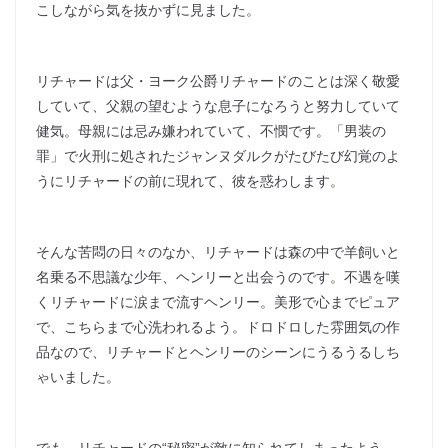
こしながら気を抜かずに見ました。
リチャードは父・ヨーク公爵リチャードのことは深く敬愛
していて、父親の望むような息子になろうと努力していて
健気。母親には忌み嫌われていて、不憫です。「男装の
罪」で火刑に処されたジャンヌダルクがたびたび幻覚のよ
うにリチャードの前に現れて、彼を惑わします。
そんな苦悶の日々のなか、リチャードは森の中で羊飼いと
名乗る不思議な少年、ヘンリーと出会うのです。不遇を嘆
くリチャードに涙まで流すヘンリー。美形で心までピュア
で、こちらまで心洗われるよう。ドロドロした雰囲気の作
品なので、リチャードとヘンリーのシーンにうるうるしち
ゃいました。