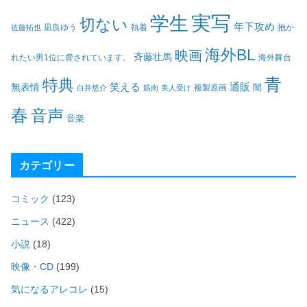
実写
学生
切ない
年下攻め
凪良ゆう
執着
佐藤拓也
抱か
海外BL
映画
斉藤壮馬
海外舞台
れたい男1位に脅されています。
青
特典
笑える
通販
無表情
闇
白井悠介
筋肉
美人受け
複製原画
春
音声
音楽
カテゴリー
コミック
(123)
ニュース
(422)
小説
(18)
映像・CD
(199)
気になるアレコレ
(15)