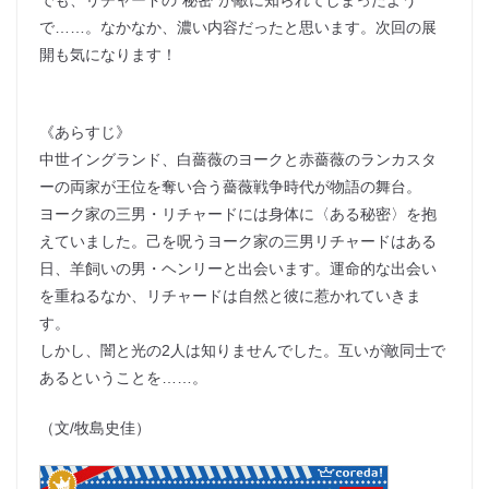
でも、リチャードの“秘密”が敵に知られてしまったよう
で……。なかなか、濃い内容だったと思います。次回の展
開も気になります！
《あらすじ》
中世イングランド、白薔薇のヨークと赤薔薇のランカスタ
ーの両家が王位を奪い合う薔薇戦争時代が物語の舞台。
ヨーク家の三男・リチャードには身体に〈ある秘密〉を抱
えていました。己を呪うヨーク家の三男リチャードはある
日、羊飼いの男・ヘンリーと出会います。運命的な出会い
を重ねるなか、リチャードは自然と彼に惹かれていきま
す。
しかし、闇と光の2人は知りませんでした。互いが敵同士で
あるということを……。
（文/牧島史佳）