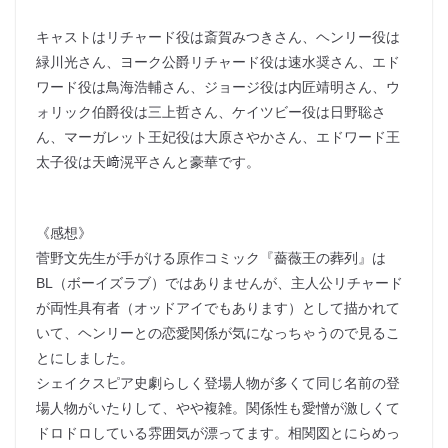
キャストはリチャード役は斎賀みつきさん、ヘンリー役は
緑川光さん、ヨーク公爵リチャード役は速水奨さん、エド
ワード役は鳥海浩輔さん、ジョージ役は内匠靖明さん、ウ
ォリック伯爵役は三上哲さん、ケイツビー役は日野聡さ
ん、マーガレット王妃役は大原さやかさん、エドワード王
太子役は天﨑滉平さんと豪華です。
《感想》
菅野文先生が手がける原作コミック『薔薇王の葬列』は
BL（ボーイズラブ）ではありませんが、主人公リチャード
が両性具有者（オッドアイでもあります）として描かれて
いて、ヘンリーとの恋愛関係が気になっちゃうので見るこ
とにしました。
シェイクスピア史劇らしく登場人物が多くて同じ名前の登
場人物がいたりして、やや複雑。関係性も愛憎が激しくて
ドロドロしている雰囲気が漂ってます。相関図とにらめっ