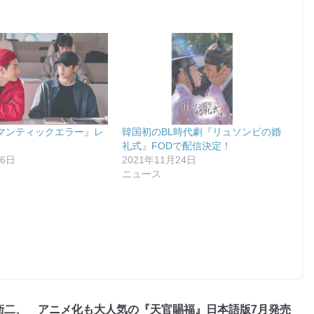
マンティックエラー』レ
韓国初のBL時代劇『リュソンビの婚
礼式』FODで配信決定！
16日
2021年11月24日
ニュース
衛二、
アニメ化も大人気の『天官賜福』日本語版7月発売