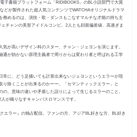
電子書籍プラットフォーム「RIDIBOOKS」のBL小説部門で大賞
などが製作された超人気コンテンツでWATCHAオリジナルドラマ
を務めるのは、演技・歌・ダンスもこなすマルチな才能の持ち主
・ジェチャンの美形アイドルコンビ。2人とも顔面偏差値、高過ぎま
人気が高いデザイン科のスター、チャン・ジェヨンを演じます。
融通が効かない原理主義者で周りからは変わり者と呼ばれる工学
日常に、どう足掻いても計算出来ないジェヨンというエラーが現
取り除くことが出来るのかーー。「セマンティックエラー」と
のの、意味の違いや矛盾した誤りによって生じるエラーのこと。
2人が織りなすキャンパスロマンスです。
クエラー』の独占配信。ファンの方、アジアBL好きな方、BL好き