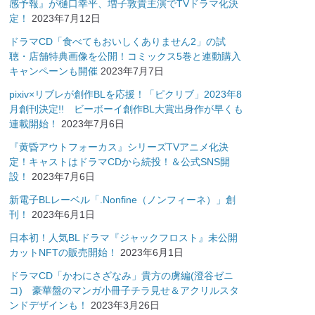
感予報』が樋口幸平、増子敦貴主演でTVドラマ化決
定！
2023年7月12日
ドラマCD「食べてもおいしくありません2」の試
聴・店舗特典画像を公開！コミックス5巻と連動購入
キャンペーンも開催
2023年7月7日
pixiv×リブレが創作BLを応援！「ピクリブ」2023年8
月創刊決定!! ビーボーイ創作BL大賞出身作が早くも
連載開始！
2023年7月6日
『黄昏アウトフォーカス』シリーズTVアニメ化決
定！キャストはドラマCDから続投！＆公式SNS開
設！
2023年7月6日
新電子BLレーベル「.Nonfine（ノンフィーネ）」創
刊！
2023年6月1日
日本初！人気BLドラマ『ジャックフロスト』未公開
カットNFTの販売開始！
2023年6月1日
ドラマCD「かわにさざなみ」貴方の虜編(澄谷ゼニ
コ) 豪華盤のマンガ小冊子チラ見せ＆アクリルスタ
ンドデザインも！
2023年3月26日