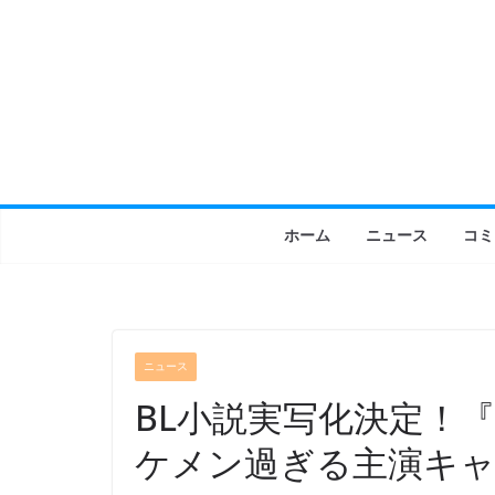
コ
ン
テ
ン
ツ
へ
ス
キ
ホーム
ニュース
コミ
ッ
プ
ニュース
BL小説実写化決定！
ケメン過ぎる主演キャ