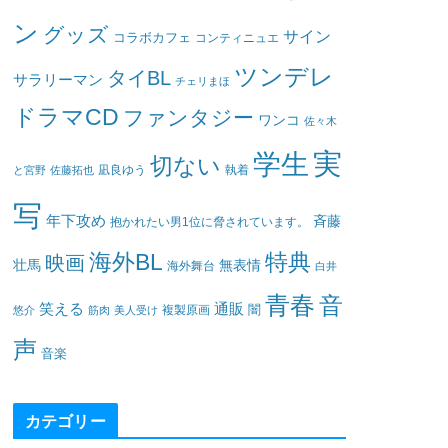
ン
グッズ
サイン
コラボカフェ
コンティニュエ
ツンデレ
タイBL
サラリーマン
チェリまほ
ドラマCD
ファンタジー
ワンコ
佐々木
実
学生
切ない
凪良ゆう
執着
と宮野
佐藤拓也
写
年下攻め
斉藤
抱かれたい男1位に脅されています。
海外BL
特典
映画
壮馬
無表情
海外舞台
白井
青春
音
笑える
通販
闇
悠介
筋肉
美人受け
複製原画
声
音楽
カテゴリー