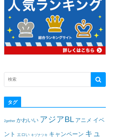
タグ
アジアBL
イベ
かわいい
アニメ
2gether
キュ
ント
キャンペーン
エロい
キヅナツキ