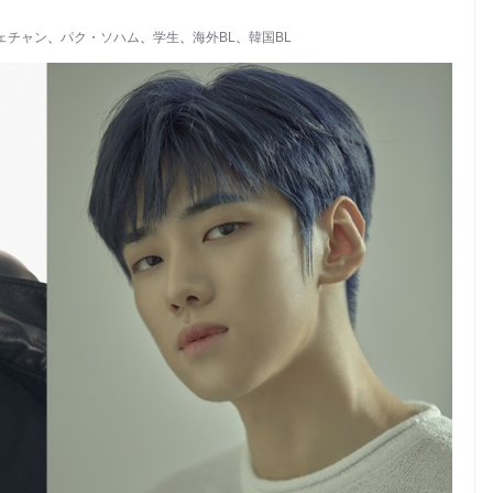
ェチャン
、
パク・ソハム
、
学生
、
海外BL
、
韓国BL