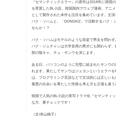
『セマンティックエラー』の原作は2018年に韓国の
を受賞したBL小説。韓国国内でウェブ漫画、アニメ
として製作された本作も注目を集めています。主演
パク・ソハムと、「DONGKIZ」で活動するパク
せんか！？
パク・ソハムはモデルのような容姿で男女を問わず
パク・ジェチャンは大学首席の秀才にも関わらず、
部の陰キャ、チュ・サンウを演じます。
ある日、パソコンのように完璧に組まれたサンウの
れます。果たしてサンウはジェヨンというエラーを
は、プログラミング言語などで文法的には正しいも
最悪の出会いを果たした性格も考え方も立場も違う
韓国で人気のBL小説の実写ドラマ化『セマンティッ
な方、要チェックです！
（文/幸山桃子）