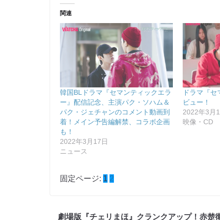
関連
韓国BLドラマ『セマンティックエラ
ドラマ『セ
ー』配信記念、主演パク・ソハム＆
ビュー！
パク・ジェチャンのコメント動画到
2022年3月
着！メイン予告編解禁、コラボ企画
映像・CD
も！
2022年3月17日
ニュース
固定ページ:
1
2
劇場版『チェリまほ』クランクアップ！赤楚