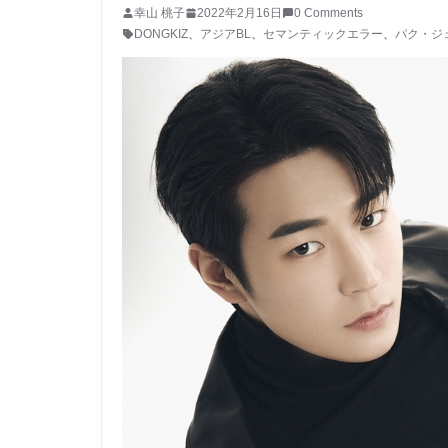
幸山 桃子
2022年2月16日
0 Comments
DONGKIZ
、
アジアBL
、
セマンティックエラー
、
パク・ジ