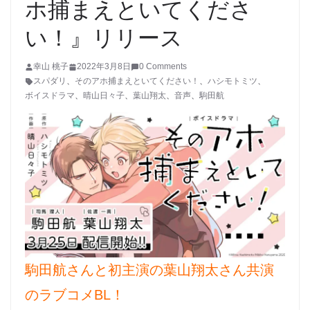
ホ捕まえといてくださ
い！』リリース
幸山 桃子
2022年3月8日
0 Comments
スパダリ
、
そのアホ捕まえといてください！
、
ハシモトミツ
、
ボイスドラマ
、
晴山日々子
、
葉山翔太
、
音声
、
駒田航
駒田航さんと初主演の葉山翔太さん共演
のラブコメBL！