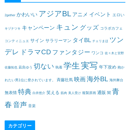
アジアBL
イベント
かわいい
アニメ
エロい
2gether
キュン
グッズ
キャンペーン
コラボカフェ
キヅナツキ
ツン
タイBL
サイン
サラリーマン
コンティニュエ
チェリまほ
デレ
ドラマCD
ファンタジー
ワンコ
佐々木と宮野
実写
学生
切ない
年下攻め
凪良ゆう
執着
佐藤拓也
抱か
海外BL
映画
斉藤壮馬
海外舞台
れたい男1位に脅されています。
青
特典
笑える
通販
無表情
闇
白井悠介
筋肉
美人受け
複製原画
春
音声
音楽
カテゴリー