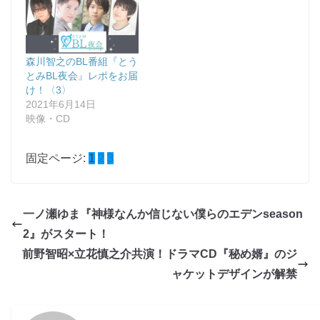
森川智之のBL番組『とう
とみBL夜会』レポをお届
け！〈3〉
2021年6月14日
映像・CD
固定ページ:
1
2
3
一ノ瀬ゆま『神様なんか信じない僕らのエデンseason
2』がスタート！
前野智昭×立花慎之介共演！ドラマCD『秘め婿』のジ
ャケットデザインが解禁