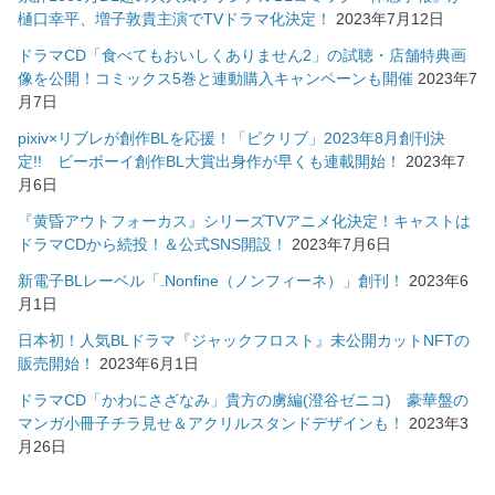
樋口幸平、増子敦貴主演でTVドラマ化決定！
2023年7月12日
ドラマCD「食べてもおいしくありません2」の試聴・店舗特典画
像を公開！コミックス5巻と連動購入キャンペーンも開催
2023年7
月7日
pixiv×リブレが創作BLを応援！「ピクリブ」2023年8月創刊決
定!! ビーボーイ創作BL大賞出身作が早くも連載開始！
2023年7
月6日
『黄昏アウトフォーカス』シリーズTVアニメ化決定！キャストは
ドラマCDから続投！＆公式SNS開設！
2023年7月6日
新電子BLレーベル「.Nonfine（ノンフィーネ）」創刊！
2023年6
月1日
日本初！人気BLドラマ『ジャックフロスト』未公開カットNFTの
販売開始！
2023年6月1日
ドラマCD「かわにさざなみ」貴方の虜編(澄谷ゼニコ) 豪華盤の
マンガ小冊子チラ見せ＆アクリルスタンドデザインも！
2023年3
月26日