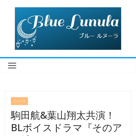
コ
ン
テ
ン
ツ
へ
ス
キ
ッ
プ
ニュース
駒田航&葉山翔太共演！
BLボイスドラマ『そのア