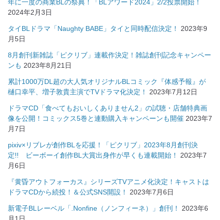
年に一度の商業BLの祭典！「BLアワード2024」2/2投票開始！
2024年2月3日
タイBLドラマ「Naughty BABE」タイと同時配信決定！
2023年9
月5日
8月創刊新雑誌「ピクリブ」連載作決定！雑誌創刊記念キャンペー
ンも
2023年8月21日
累計1000万DL超の大人気オリジナルBLコミック『体感予報』が
樋口幸平、増子敦貴主演でTVドラマ化決定！
2023年7月12日
ドラマCD「食べてもおいしくありません2」の試聴・店舗特典画
像を公開！コミックス5巻と連動購入キャンペーンも開催
2023年7
月7日
pixiv×リブレが創作BLを応援！「ピクリブ」2023年8月創刊決
定!! ビーボーイ創作BL大賞出身作が早くも連載開始！
2023年7
月6日
『黄昏アウトフォーカス』シリーズTVアニメ化決定！キャストは
ドラマCDから続投！＆公式SNS開設！
2023年7月6日
新電子BLレーベル「.Nonfine（ノンフィーネ）」創刊！
2023年6
月1日