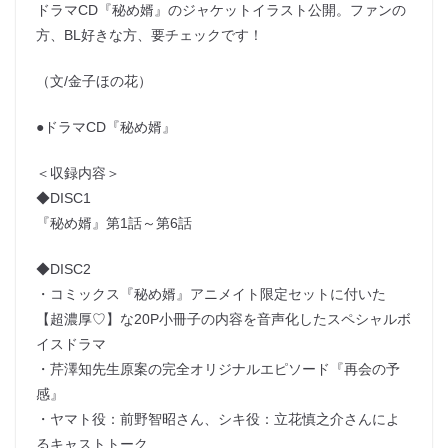
ドラマCD『秘め婿』のジャケットイラスト公開。ファンの
方、BL好きな方、要チェックです！
（文/金子ほの花）
●ドラマCD『秘め婿』
＜収録内容＞
◆DISC1
『秘め婿』第1話～第6話
◆DISC2
・コミックス『秘め婿』アニメイト限定セットに付いた
【超濃厚♡】な20P小冊子の内容を音声化したスペシャルボ
イスドラマ
・芹澤知先生原案の完全オリジナルエピソード『再会の予
感』
・ヤマト役：前野智昭さん、シキ役：立花慎之介さんによ
るキャストトーク