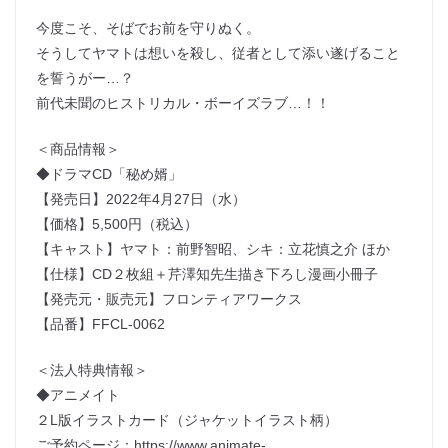
今度こそ、そばでお前を守りぬく。
そうしてヤマトは想いを殺し、従者として添い遂げること
を誓うがー…？
前代未聞のヒストリカル・ボーイズラブ…！！
＜商品情報＞
◆ドラマCD「秘め婿」
【発売日】2022年4月27日（水）
【価格】5,500円（税込）
【キャスト】ヤマト：前野智昭、シキ：立花慎之介 ほか
【仕様】CD２枚組＋芹澤知先生描き下ろし漫画小冊子
【発売元・販売元】フロンティアワークス
【品番】FFCL-0062
＜法人特典情報＞
◆アニメイト
２L版イラストカード（ジャケットイラスト柄）
ご予約ページ：https://www.animate-