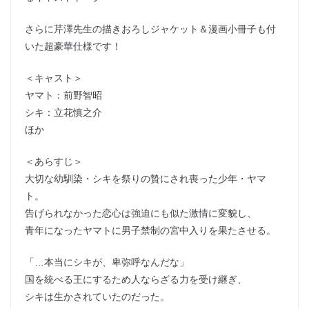
さらに芹澤先生の描きおろしジャケット＆漫画小冊子も付
いた超豪華仕様です！
＜キャスト＞
ヤマト：前野智昭
シキ：立花慎之介
ほか
＜あらすじ＞
大切な幼馴染・シキを祭りの贄にされ喪った少年・ヤマ
ト。
告げられなかった恋心は強迫にも似た激情に変貌し、
青年になったヤマトに男子禁制の宮中入りを果たさせる。
「…本当にシキが、卑弥呼なんだな」
国を統べる王にするため人ならざる力を受け継ぎ、
シキは生かされていたのだった。