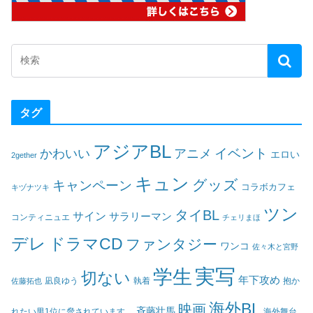
タグ
アジアBL
イベント
かわいい
アニメ
エロい
2gether
キュン
グッズ
キャンペーン
コラボカフェ
キヅナツキ
ツン
タイBL
サイン
サラリーマン
コンティニュエ
チェリまほ
デレ
ドラマCD
ファンタジー
ワンコ
佐々木と宮野
実写
学生
切ない
年下攻め
凪良ゆう
執着
佐藤拓也
抱か
海外BL
映画
斉藤壮馬
海外舞台
れたい男1位に脅されています。