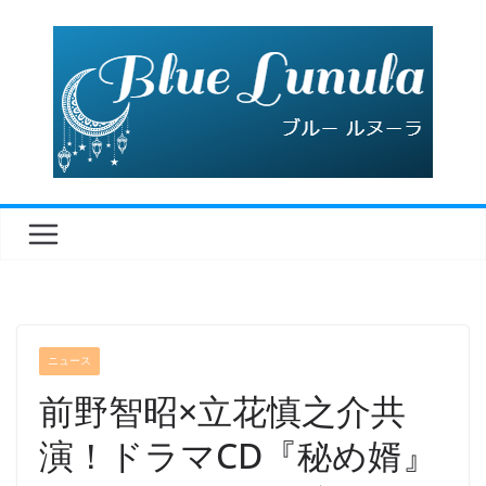
コ
ン
テ
ン
ツ
へ
ス
キ
ッ
プ
ニュース
前野智昭×立花慎之介共
演！ドラマCD『秘め婿』