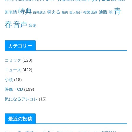
青
特典
笑える
通販
無表情
闇
白井悠介
筋肉
美人受け
複製原画
春
音声
音楽
カテゴリー
コミック
(123)
ニュース
(422)
小説
(18)
映像・CD
(199)
気になるアレコレ
(15)
最近の投稿