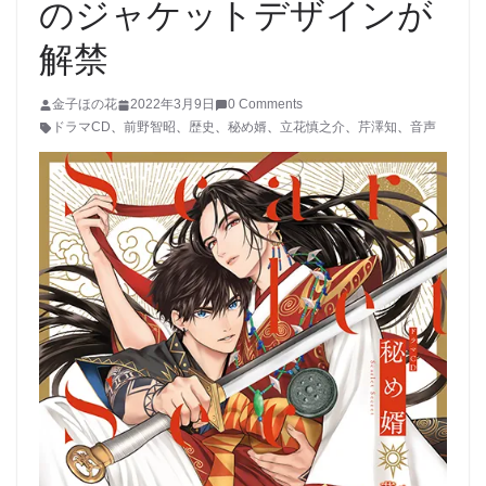
のジャケットデザインが
解禁
金子ほの花
2022年3月9日
0 Comments
ドラマCD
、
前野智昭
、
歴史
、
秘め婿
、
立花慎之介
、
芹澤知
、
音声