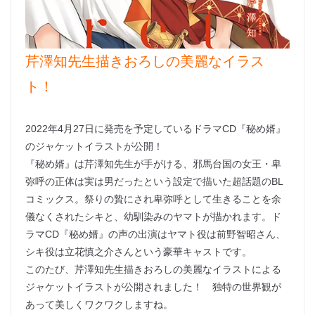
芹澤知先生描きおろしの美麗なイラス
ト！
2022年4月27日に発売を予定しているドラマCD『秘め婿』
のジャケットイラストが公開！
『秘め婿』は芹澤知先生が手がける、邪馬台国の女王・卑
弥呼の正体は実は男だったという設定で描いた超話題のBL
コミックス。祭りの贄にされ卑弥呼として生きることを余
儀なくされたシキと、幼馴染みのヤマトが描かれます。ド
ラマCD『秘め婿』の声の出演はヤマト役は前野智昭さん、
シキ役は立花慎之介さんという豪華キャストです。
このたび、芹澤知先生描きおろしの美麗なイラストによる
ジャケットイラストが公開されました！ 独特の世界観が
あって美しくワクワクしますね。