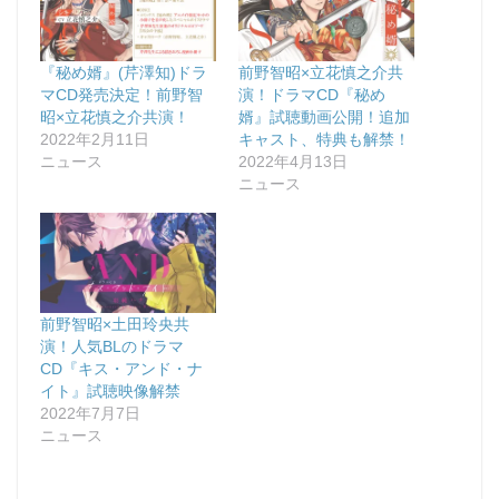
『秘め婿』(芹澤知)ドラ
前野智昭×立花慎之介共
マCD発売決定！前野智
演！ドラマCD『秘め
昭×立花慎之介共演！
婿』試聴動画公開！追加
2022年2月11日
キャスト、特典も解禁！
ニュース
2022年4月13日
ニュース
前野智昭×土田玲央共
演！人気BLのドラマ
CD『キス・アンド・ナ
イト』試聴映像解禁
2022年7月7日
ニュース