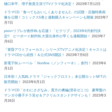
樋口幸平、増子敦貴主演でTVドラマ化決定！
2023年7月12日
ドラマCD「食べてもおいしくありません2」の試聴・店舗特典画
像を公開！コミックス5巻と連動購入キャンペーンも開催
2023年7
月7日
pixiv×リブレが創作BLを応援！「ピクリブ」2023年8月創刊決
定!! ビーボーイ創作BL大賞出身作が早くも連載開始！
2023年7
月6日
『黄昏アウトフォーカス』シリーズTVアニメ化決定！キャストは
ドラマCDから続投！＆公式SNS開設！
2023年7月6日
新電子BLレーベル「.Nonfine（ノンフィーネ）」創刊！
2023年6
月1日
日本初！人気BLドラマ『ジャックフロスト』未公開カットNFTの
販売開始！
2023年6月1日
ドラマCD「かわにさざなみ」貴方の虜編(澄谷ゼニコ) 豪華盤の
マンガ小冊子チラ見せ＆アクリルスタンドデザインも！
2023年3
月26日