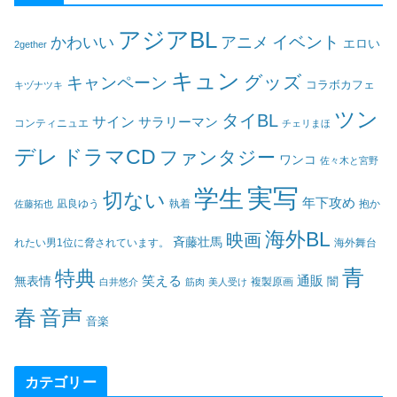
アジアBL
イベント
かわいい
アニメ
エロい
2gether
キュン
グッズ
キャンペーン
コラボカフェ
キヅナツキ
ツン
タイBL
サイン
サラリーマン
コンティニュエ
チェリまほ
デレ
ドラマCD
ファンタジー
ワンコ
佐々木と宮野
実写
学生
切ない
年下攻め
凪良ゆう
執着
佐藤拓也
抱か
海外BL
映画
斉藤壮馬
海外舞台
れたい男1位に脅されています。
青
特典
笑える
通販
無表情
闇
白井悠介
筋肉
美人受け
複製原画
春
音声
音楽
カテゴリー