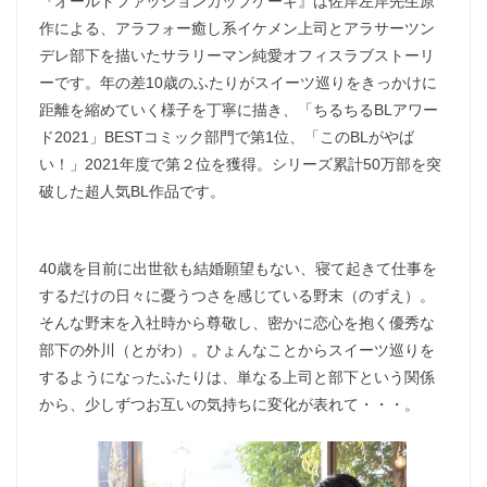
『オールドファッションカップケーキ』は佐岸左岸先生原
作による、アラフォー癒し系イケメン上司とアラサーツン
デレ部下を描いたサラリーマン純愛オフィスラブストーリ
ーです。年の差10歳のふたりがスイーツ巡りをきっかけに
距離を縮めていく様子を丁寧に描き、「ちるちるBLアワー
ド2021」BESTコミック部門で第1位、「このBLがやば
い！」2021年度で第２位を獲得。シリーズ累計50万部を突
破した超人気BL作品です。
40歳を目前に出世欲も結婚願望もない、寝て起きて仕事を
するだけの日々に憂うつさを感じている野末（のずえ）。
そんな野末を入社時から尊敬し、密かに恋心を抱く優秀な
部下の外川（とがわ）。ひょんなことからスイーツ巡りを
するようになったふたりは、単なる上司と部下という関係
から、少しずつお互いの気持ちに変化が表れて・・・。