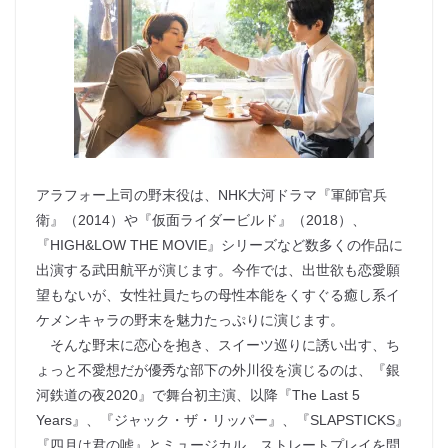
アラフォー上司の野末役は、NHK大河ドラマ『軍師官兵
衛』（2014）や『仮面ライダービルド』（2018）、
『HIGH&LOW THE MOVIE』シリーズなど数多くの作品に
出演する武田航平が演じます。今作では、出世欲も恋愛願
望もないが、女性社員たちの母性本能をくすぐる癒し系イ
ケメンキャラの野末を魅力たっぷりに演じます。
そんな野末に恋心を抱き、スイーツ巡りに誘い出す、ち
ょっと不愛想だが優秀な部下の外川役を演じるのは、『銀
河鉄道の夜2020』で舞台初主演、以降『The Last 5
Years』、『ジャック・ザ・リッパー』、『SLAPSTICKS』
『四月は君の嘘』とミュージカル、ストレートプレイを問