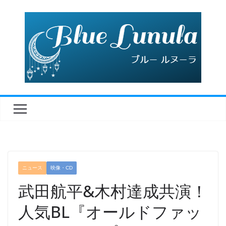
コ
ン
テ
ン
ツ
へ
ス
キ
ッ
プ
ニュース
映像・CD
武田航平&木村達成共演！
人気BL『オールドファッ