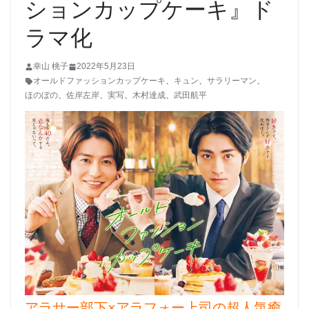
ションカップケーキ』ド
ラマ化
幸山 桃子
2022年5月23日
オールドファッションカップケーキ
、
キュン
、
サラリーマン
、
ほのぼの
、
佐岸左岸
、
実写
、
木村達成
、
武田航平
アラサー部下×アラフォー上司の超人気癒