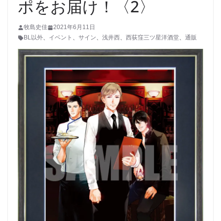
ポをお届け！〈2〉
牧島史佳
2021年6月11日
BL以外
、
イベント
、
サイン
、
浅井西
、
西荻窪三ツ星洋酒堂
、
通販