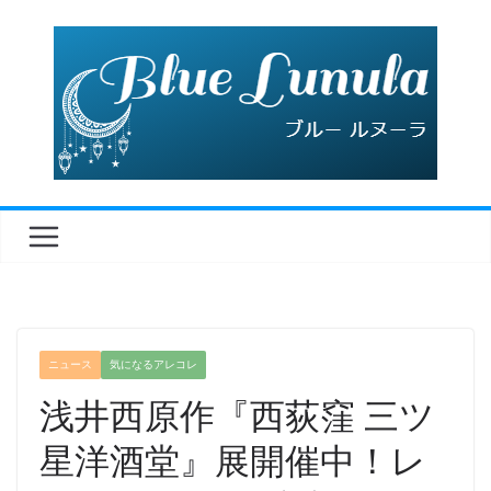
コ
ン
テ
ン
ツ
へ
ス
キ
ッ
プ
ニュース
気になるアレコレ
浅井西原作『西荻窪 三ツ
星洋酒堂』展開催中！レ