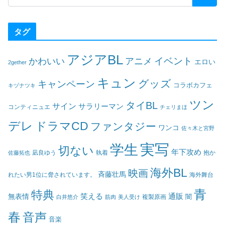
タグ
アジアBL
イベント
かわいい
アニメ
エロい
2gether
キュン
グッズ
キャンペーン
コラボカフェ
キヅナツキ
ツン
タイBL
サイン
サラリーマン
コンティニュエ
チェリまほ
デレ
ドラマCD
ファンタジー
ワンコ
佐々木と宮野
実写
学生
切ない
年下攻め
凪良ゆう
執着
佐藤拓也
抱か
海外BL
映画
斉藤壮馬
海外舞台
れたい男1位に脅されています。
青
特典
笑える
通販
無表情
闇
白井悠介
筋肉
美人受け
複製原画
春
音声
音楽