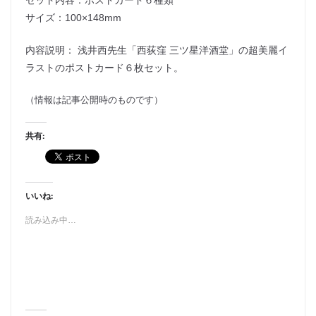
セット内容：ポストカード６種類
サイズ：100×148mm
内容説明： 浅井西先生「西荻窪 三ツ星洋酒堂」の超美麗イ
ラストのポストカード６枚セット。
（情報は記事公開時のものです）
共有:
いいね:
読み込み中…