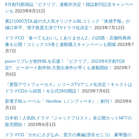
8月創刊新雑誌「ピクリブ」連載作決定！雑誌創刊記念キャンペー
ンも
2023年8月21日
累計1000万DL超の大人気オリジナルBLコミック『体感予報』が
樋口幸平、増子敦貴主演でTVドラマ化決定！
2023年7月12日
ドラマCD「食べてもおいしくありません2」の試聴・店舗特典画
像を公開！コミックス5巻と連動購入キャンペーンも開催
2023年7
月7日
pixiv×リブレが創作BLを応援！「ピクリブ」2023年8月創刊決
定!! ビーボーイ創作BL大賞出身作が早くも連載開始！
2023年7
月6日
『黄昏アウトフォーカス』シリーズTVアニメ化決定！キャストは
ドラマCDから続投！＆公式SNS開設！
2023年7月6日
新電子BLレーベル「.Nonfine（ノンフィーネ）」創刊！
2023年6
月1日
日本初！人気BLドラマ『ジャックフロスト』未公開カットNFTの
販売開始！
2023年6月1日
ドラマCD「かわにさざなみ」貴方の虜編(澄谷ゼニコ) 豪華盤の