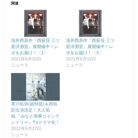
関連
浅井西原作『西荻窪 三ツ
浅井西原作『西荻窪 三ツ
星洋酒堂』展開催中！レ
星洋酒堂』展開催中！レ
ポをお届け！〈1〉
ポをお届け！〈3〉
2021年6月10日
2021年6月12日
ニュース
ニュース
草川拓弥(超特急)＆西垣
匠出演決定！大人気
BL『みなと商事コインラ
ンドリー』TVドラマ化！
2022年5月27日
ニュース