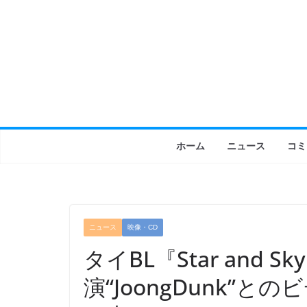
コ
ン
テ
ン
ツ
へ
ス
キ
ホーム
ニュース
コミ
ッ
プ
ニュース
映像・CD
タイBL『Star and Sky:
演“JoongDunk”