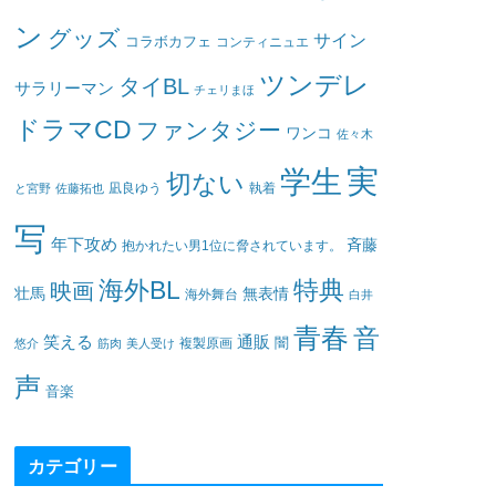
ン
グッズ
サイン
コラボカフェ
コンティニュエ
ツンデレ
タイBL
サラリーマン
チェリまほ
ドラマCD
ファンタジー
ワンコ
佐々木
実
学生
切ない
凪良ゆう
執着
と宮野
佐藤拓也
写
年下攻め
斉藤
抱かれたい男1位に脅されています。
海外BL
特典
映画
壮馬
無表情
海外舞台
白井
青春
音
笑える
通販
闇
悠介
筋肉
美人受け
複製原画
声
音楽
カテゴリー