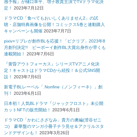
感予報』が樋口幸平、増子敦貴主演でTVドラマ化決
定！
2023年7月12日
ドラマCD「食べてもおいしくありません2」の試
聴・店舗特典画像を公開！コミックス5巻と連動購入
キャンペーンも開催
2023年7月7日
pixiv×リブレが創作BLを応援！「ピクリブ」2023年8
月創刊決定!! ビーボーイ創作BL大賞出身作が早くも
連載開始！
2023年7月6日
『黄昏アウトフォーカス』シリーズTVアニメ化決
定！キャストはドラマCDから続投！＆公式SNS開
設！
2023年7月6日
新電子BLレーベル「.Nonfine（ノンフィーネ）」創
刊！
2023年6月1日
日本初！人気BLドラマ『ジャックフロスト』未公開
カットNFTの販売開始！
2023年6月1日
ドラマCD「かわにさざなみ」貴方の虜編(澄谷ゼニ
コ) 豪華盤のマンガ小冊子チラ見せ＆アクリルスタ
ンドデザインも！
2023年3月26日