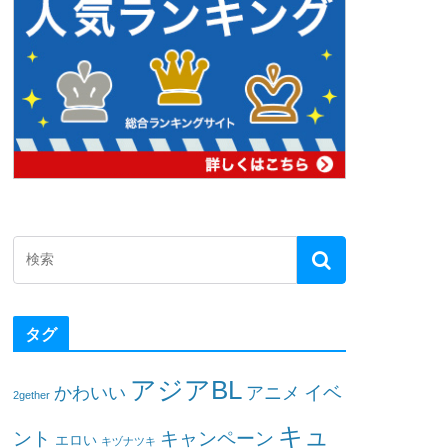
タグ
アジアBL
イベ
かわいい
アニメ
2gether
キュ
ント
キャンペーン
エロい
キヅナツキ