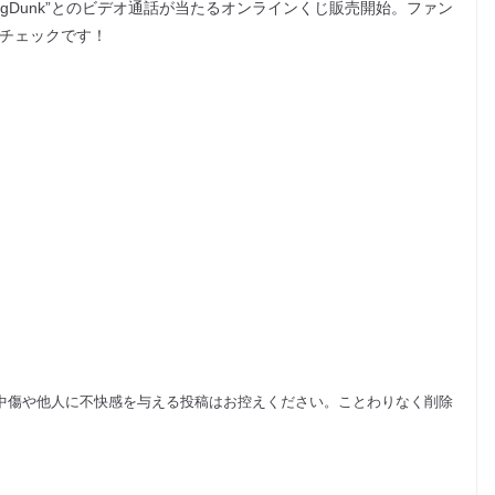
nd」主演“JoongDunk”とのビデオ通話が当たるオンラインくじ販売開始。ファン
要チェックです！
中傷や他人に不快感を与える投稿はお控えください。ことわりなく削除