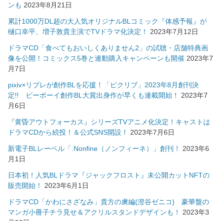
ンも
2023年8月21日
累計1000万DL超の大人気オリジナルBLコミック『体感予報』が
樋口幸平、増子敦貴主演でTVドラマ化決定！
2023年7月12日
ドラマCD「食べてもおいしくありません2」の試聴・店舗特典画
像を公開！コミックス5巻と連動購入キャンペーンも開催
2023年7
月7日
pixiv×リブレが創作BLを応援！「ピクリブ」2023年8月創刊決
定!! ビーボーイ創作BL大賞出身作が早くも連載開始！
2023年7
月6日
『黄昏アウトフォーカス』シリーズTVアニメ化決定！キャストは
ドラマCDから続投！＆公式SNS開設！
2023年7月6日
新電子BLレーベル「.Nonfine（ノンフィーネ）」創刊！
2023年6
月1日
日本初！人気BLドラマ『ジャックフロスト』未公開カットNFTの
販売開始！
2023年6月1日
ドラマCD「かわにさざなみ」貴方の虜編(澄谷ゼニコ) 豪華盤の
マンガ小冊子チラ見せ＆アクリルスタンドデザインも！
2023年3