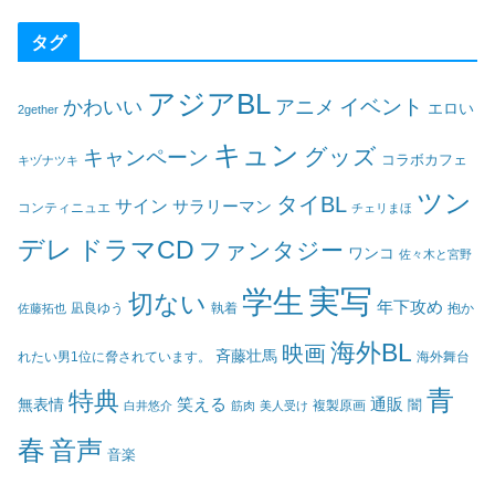
タグ
アジアBL
イベント
かわいい
アニメ
エロい
2gether
キュン
グッズ
キャンペーン
コラボカフェ
キヅナツキ
ツン
タイBL
サイン
サラリーマン
コンティニュエ
チェリまほ
デレ
ドラマCD
ファンタジー
ワンコ
佐々木と宮野
実写
学生
切ない
年下攻め
凪良ゆう
執着
佐藤拓也
抱か
海外BL
映画
斉藤壮馬
海外舞台
れたい男1位に脅されています。
青
特典
笑える
通販
無表情
闇
白井悠介
筋肉
美人受け
複製原画
春
音声
音楽