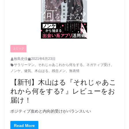
コミック
牧島史佳
2021年6月23日
サラリーマン
、
それじゃあこれから何をする
、
ネガティブ受け
、
ノンケ
、
健気
、
木山はる
、
残念メン
、
無表情
【新刊】木山はる『それじゃあこ
れから何をする? 』レビューをお
届け！
ポジティブ攻めと内向的受けがバランスいい
Read More