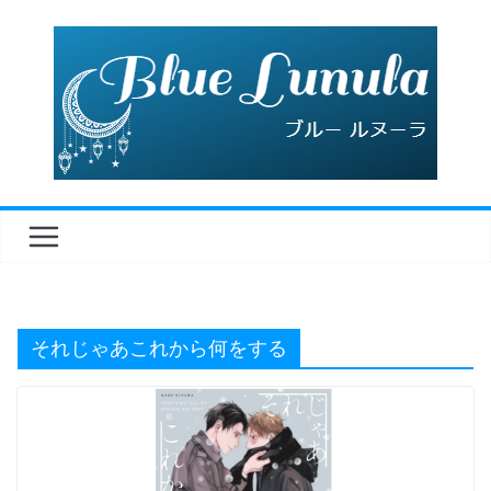
コ
ン
テ
ン
ツ
へ
ス
キ
ッ
プ
それじゃあこれから何をする