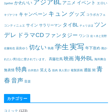
アジアBL
イベント
かわいい
アニメ
エロい
2gether
キュン
グッズ
キャンペーン
コラボカフェ
キヅナツキ
ツン
タイBL
サイン
サラリーマン
コンティニュエ
チェリまほ
デレ
ドラマCD
ファンタジー
ワンコ
佐々木と宮野
実写
学生
切ない
年下攻め
凪良ゆう
執着
佐藤拓也
抱か
海外BL
映画
斉藤壮馬
海外舞台
れたい男1位に脅されています。
青
特典
笑える
通販
無表情
闇
白井悠介
筋肉
美人受け
複製原画
春
音声
音楽
カテゴリー
コミック
(123)