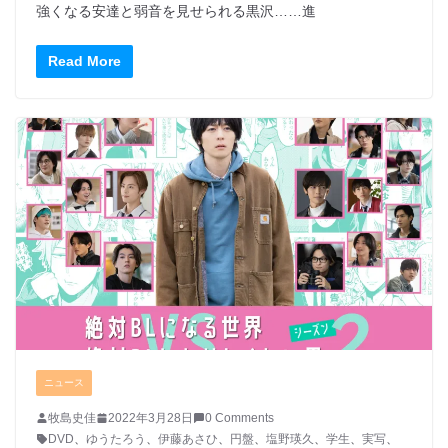
強くなる安達と弱音を見せられる黒沢……進
Read More
ニュース
牧島史佳
2022年3月28日
0 Comments
DVD
、
ゆうたろう
、
伊藤あさひ
、
円盤
、
塩野瑛久
、
学生
、
実写
、