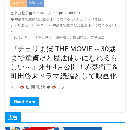
ニュース
映像・CD
幸山 桃子
2021年11月29日
0 Comments
30歳まで童貞だと魔法使いになれるらしい
、
チェリまほ
、
チェリまほ THE MOVIE ～30歳まで童貞だと魔法使いになれるらしい
～
、
ゆうたろう
、
実写
、
映画
、
浅⾹航⼤
、
町田啓太
、
赤楚衛二
『チェリまほ THE MOVIE ～30歳
まで童貞だと魔法使いになれるら
しい～』来年4月公開！⾚楚衛⼆&
町田啓太ドラマ続編として映画化
＼⋱
映 画 化 決 定
⋰／
Read More
広告