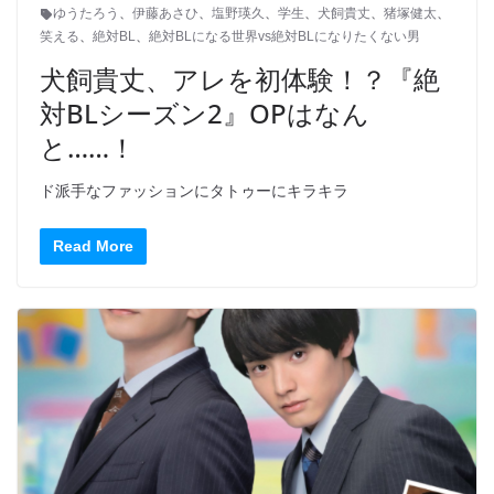
ゆうたろう
、
伊藤あさひ
、
塩野瑛久
、
学生
、
犬飼貴丈
、
猪塚健太
、
笑える
、
絶対BL
、
絶対BLになる世界vs絶対BLになりたくない男
犬飼貴丈、アレを初体験！？『絶
対BLシーズン2』OPはなん
と……！
ド派手なファッションにタトゥーにキラキラ
Read More