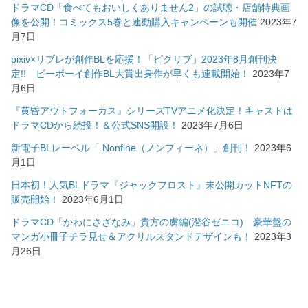
ドラマCD「食べてもおいしくありません2」の試聴・店舗特典画
像を公開！コミックス5巻と連動購入キャンペーンも開催
2023年7
月7日
pixiv×リブレが創作BLを応援！「ピクリブ」2023年8月創刊決
定!! ビーボーイ創作BL大賞出身作が早くも連載開始！
2023年7
月6日
『黄昏アウトフォーカス』シリーズTVアニメ化決定！キャストは
ドラマCDから続投！＆公式SNS開設！
2023年7月6日
新電子BLレーベル「.Nonfine（ノンフィーネ）」創刊！
2023年6
月1日
日本初！人気BLドラマ『ジャックフロスト』未公開カットNFTの
販売開始！
2023年6月1日
ドラマCD「かわにさざなみ」貴方の虜編(澄谷ゼニコ) 豪華盤の
マンガ小冊子チラ見せ＆アクリルスタンドデザインも！
2023年3
月26日