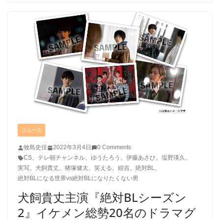
ニュース
牧島史佳
2022年3月4日
0 Comments
CS
、
テレ朝チャンネル
、
ゆうたろう
、
伊藤あさひ
、
塩野瑛久
、
実写
、
犬飼貴丈
、
猪塚健太
、
笑える
、
紺吉
、
絶対BL
、
絶対BLになる世界vs絶対BLになりたくない男
犬飼貴丈主演『絶対BLシーズン
2』イケメン総勢20名のドラマグ