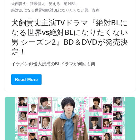
犬飼貴丈
、
猪塚健太
、
笑える
、
絶対BL
、
絶対BLになる世界vs絶対BLになりたくない男
、
青春
犬飼貴丈主演TVドラマ『絶対BLに
なる世界vs絶対BLになりたくない
男 シーズン2』BD＆DVDが発売決
定！
イケメン俳優大渋滞のBLドラマが何回も楽
Read More