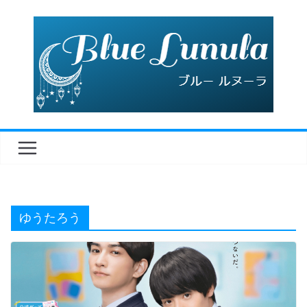
コ
ン
テ
ン
ツ
へ
ス
キ
ッ
プ
ゆうたろう