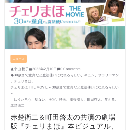
ニュース
幸山 桃子
2022年2月10日
0 Comments
30歳まで童貞だと魔法使いになれるらしい
、
キュン
、
サラリーマン
、
チェリまほ
、
チェリまほ THE MOVIE ～30歳まで童貞だと魔法使いになれるらしい
～
、
ゆうたろう
、
切ない
、
実写
、
映画
、
浅香航大
、
町田啓太
、
笑える
、
赤楚衛二
赤楚衛二＆町田啓太の共演の劇場
版『チェリまほ』本ビジュアル、