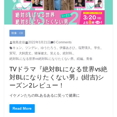
映像・CD
牧島史佳
2022年3月21日
0 Comments
キュン
、
ツンデレ
、
ゆうたろう
、
伊藤あさひ
、
塩野瑛久
、
学生
、
実写
、
犬飼貴丈
、
猪塚健太
、
笑える
、
絶対BL
、
絶対BLになる世界vs絶対BLになりたくない男
、
続編
、
青春
TVドラマ『絶対BLになる世界vs絶
対BLになりたくない男』(紺吉)シ
ーズン2レビュー！
イケメンたちのBLあるあるに笑って健康に
Read More