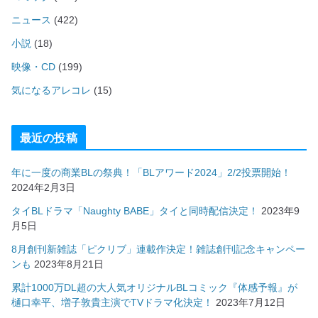
ニュース
(422)
小説
(18)
映像・CD
(199)
気になるアレコレ
(15)
最近の投稿
年に一度の商業BLの祭典！「BLアワード2024」2/2投票開始！
2024年2月3日
タイBLドラマ「Naughty BABE」タイと同時配信決定！
2023年9
月5日
8月創刊新雑誌「ピクリブ」連載作決定！雑誌創刊記念キャンペー
ンも
2023年8月21日
累計1000万DL超の大人気オリジナルBLコミック『体感予報』が
樋口幸平、増子敦貴主演でTVドラマ化決定！
2023年7月12日