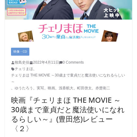
映像・CD
牧島史佳
2022年4月11日
0 Comments
チェリまほ
、
チェリまほ THE MOVIE ～30歳まで童貞だと魔法使いになれるらしい
～
、
ゆうたろう
、
実写
、
映画
、
浅香航大
、
町田啓太
、
赤楚衛二
映画『チェリまほ THE MOVIE ～
30歳まで童貞だと魔法使いになれ
るらしい～』(豊田悠)レビュー
〈２〉