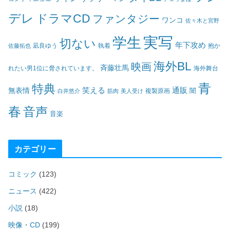
デレ
ドラマCD
ファンタジー
ワンコ
佐々木と宮野
実写
学生
切ない
年下攻め
凪良ゆう
執着
佐藤拓也
抱か
海外BL
映画
斉藤壮馬
海外舞台
れたい男1位に脅されています。
青
特典
笑える
通販
無表情
闇
白井悠介
筋肉
美人受け
複製原画
春
音声
音楽
カテゴリー
コミック
(123)
ニュース
(422)
小説
(18)
映像・CD
(199)