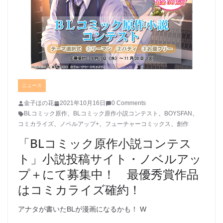
ニュース
金子ほの花
2021年10月16日
0 Comments
BLコミック原作
、
BLコミック原作小説コンテスト
、
BOYSFAN
、
コミカライズ
、
ノベルアップ+
、
フューチャーコミックス
、
創作
「BLコミック原作小説コンテス
ト」小説投稿サイト・ノベルアッ
プ＋にて募集中！ 最優秀賞作品
はコミカライズ確約！
アナタが書いたBLが漫画になるかも！ W