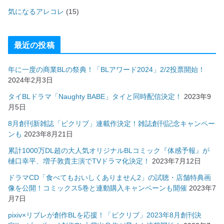
気になるアレコレ
(15)
最近の投稿
年に一度の商業BLの祭典！「BLアワード2024」2/2投票開始！
2024年2月3日
タイBLドラマ「Naughty BABE」タイと同時配信決定！
2023年9
月5日
8月創刊新雑誌「ピクリブ」連載作決定！雑誌創刊記念キャンペー
ンも
2023年8月21日
累計1000万DL超の大人気オリジナルBLコミック『体感予報』が
樋口幸平、増子敦貴主演でTVドラマ化決定！
2023年7月12日
ドラマCD「食べてもおいしくありません2」の試聴・店舗特典画
像を公開！コミックス5巻と連動購入キャンペーンも開催
2023年7
月7日
pixiv×リブレが創作BLを応援！「ピクリブ」2023年8月創刊決