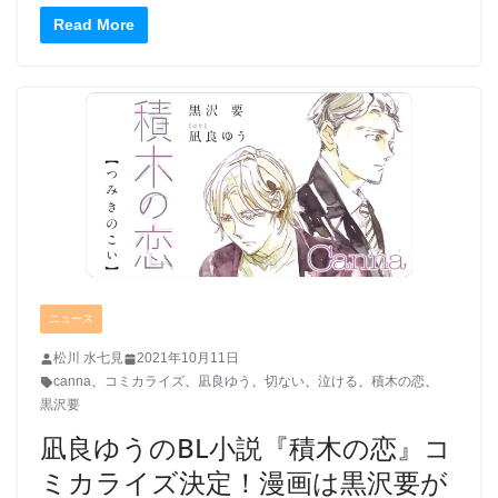
Read More
ニュース
松川 水七見
2021年10月11日
canna
、
コミカライズ
、
凪良ゆう
、
切ない
、
泣ける
、
積木の恋
、
黒沢要
凪良ゆうのBL小説『積木の恋』コ
ミカライズ決定！漫画は黒沢要が