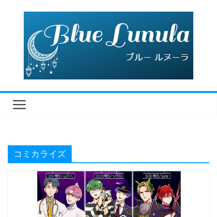
コ
ン
テ
ン
ツ
へ
ス
キ
ッ
プ
コミカライズ