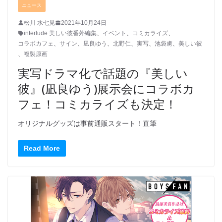
ニュース
松川 水七見
2021年10月24日
interlude 美しい彼番外編集
、
イベント
、
コミカライズ
、
コラボカフェ
、
サイン
、
凪良ゆう
、
北野仁
、
実写
、
池袋虜
、
美しい彼
、
複製原画
実写ドラマ化で話題の『美しい
彼』(凪良ゆう)展示会にコラボカ
フェ！コミカライズも決定！
オリジナルグッズは事前通販スタート！直筆
Read More