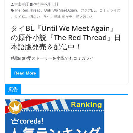
幸山 桃子
2021年6月30日
The Red Thread
、
Until We Meet Again
、
アジアBL
、
コミカライズ
、
タイBL
、
切ない
、
学生
、
晴山日々子
、
野ノ宮いと
タイBL『Until We Meet Again』
の原作小説『The Red Thread』日
本語版発売＆配信中！
感動の純愛ストーリーを小説でもコミカライ
Read More
広告