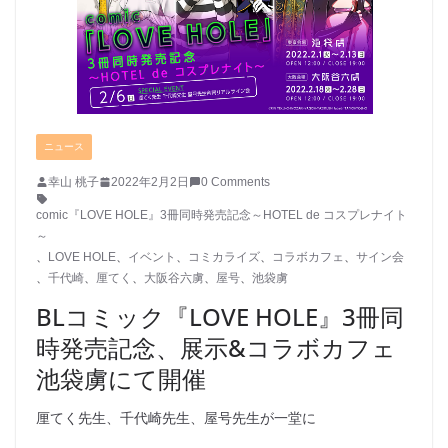
ニュース
幸山 桃子
2022年2月2日
0 Comments
comic『LOVE HOLE』3冊同時発売記念～HOTEL de コスプレナイト
～
、
LOVE HOLE
、
イベント
、
コミカライズ
、
コラボカフェ
、
サイン会
、
千代崎
、
厘てく
、
大阪谷六虜
、
屋号
、
池袋虜
BLコミック『LOVE HOLE』3冊同
時発売記念、展示&コラボカフェ
池袋虜にて開催
厘てく先生、千代崎先生、屋号先生が一堂に