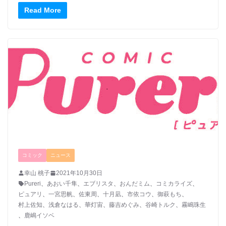
Read More
コミック
ニュース
幸山 桃子
2021年10月30日
Pureri
、
あおい千隼
、
エブリスタ
、
おんだミム
、
コミカライズ
、
ピュアリ
、
一宮思帆
、
佐東周
、
十月凪
、
市依コウ
、
御萩もち
、
村上佐知
、
浅倉なはる
、
華灯宙
、
藤吉めぐみ
、
谷崎トルク
、
霧嶋珠生
、
鹿嶋イソベ