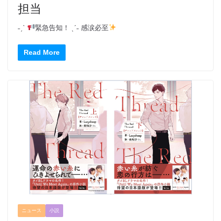
担当
˗ˏˋ
緊急告知！ ˎˊ˗ 感涙必至
Read More
ニュース
小説