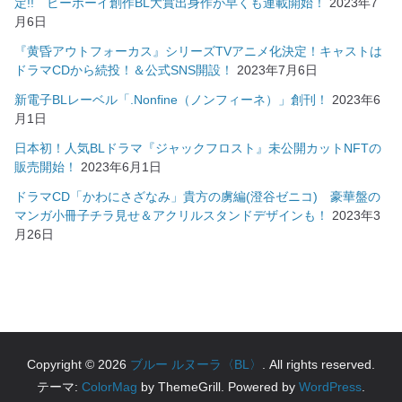
定!! ビーボーイ創作BL大賞出身作が早くも連載開始！
2023年7
月6日
『黄昏アウトフォーカス』シリーズTVアニメ化決定！キャストは
ドラマCDから続投！＆公式SNS開設！
2023年7月6日
新電子BLレーベル「.Nonfine（ノンフィーネ）」創刊！
2023年6
月1日
日本初！人気BLドラマ『ジャックフロスト』未公開カットNFTの
販売開始！
2023年6月1日
ドラマCD「かわにさざなみ」貴方の虜編(澄谷ゼニコ) 豪華盤の
マンガ小冊子チラ見せ＆アクリルスタンドデザインも！
2023年3
月26日
Copyright © 2026
ブルー ルヌーラ〈BL〉
. All rights reserved.
テーマ:
ColorMag
by ThemeGrill. Powered by
WordPress
.