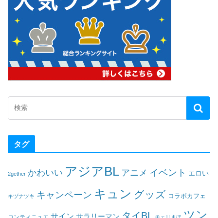
タグ
アジアBL
イベント
かわいい
アニメ
エロい
2gether
キュン
グッズ
キャンペーン
コラボカフェ
キヅナツキ
ツン
タイBL
サイン
サラリーマン
コンティニュエ
チェリまほ