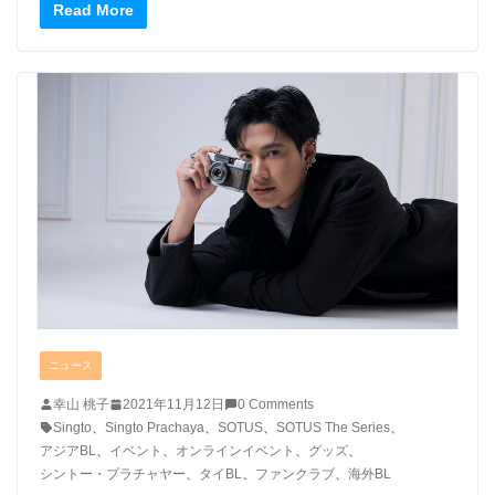
Read More
ニュース
幸山 桃子
2021年11月12日
0 Comments
Singto
、
Singto Prachaya
、
SOTUS
、
SOTUS The Series
、
アジアBL
、
イベント
、
オンラインイベント
、
グッズ
、
シントー・プラチャヤー
、
タイBL
、
ファンクラブ
、
海外BL