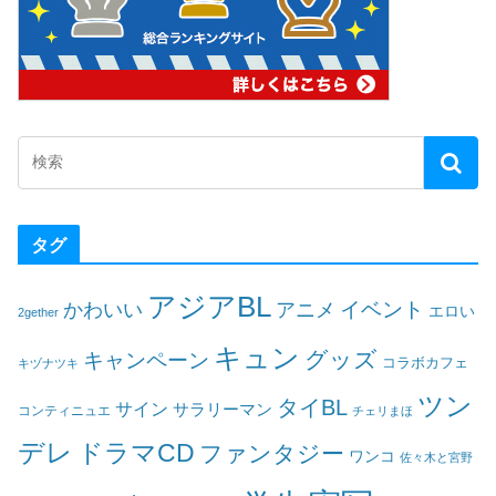
タグ
アジアBL
イベント
かわいい
アニメ
エロい
2gether
キュン
グッズ
キャンペーン
コラボカフェ
キヅナツキ
ツン
タイBL
サイン
サラリーマン
コンティニュエ
チェリまほ
デレ
ドラマCD
ファンタジー
ワンコ
佐々木と宮野