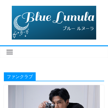
コ
ン
テ
ン
ツ
へ
ス
キ
ッ
プ
ファンクラブ