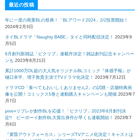
最近の投稿
年に一度の商業BLの祭典！「BLアワード2024」2/2投票開始！
2024年2月3日
タイBLドラマ「Naughty BABE」タイと同時配信決定！
2023年9
月5日
8月創刊新雑誌「ピクリブ」連載作決定！雑誌創刊記念キャンペー
ンも
2023年8月21日
累計1000万DL超の大人気オリジナルBLコミック『体感予報』が
樋口幸平、増子敦貴主演でTVドラマ化決定！
2023年7月12日
ドラマCD「食べてもおいしくありません2」の試聴・店舗特典画
像を公開！コミックス5巻と連動購入キャンペーンも開催
2023年7
月7日
pixiv×リブレが創作BLを応援！「ピクリブ」2023年8月創刊決
定!! ビーボーイ創作BL大賞出身作が早くも連載開始！
2023年7
月6日
『黄昏アウトフォーカス』シリーズTVアニメ化決定！キャストは