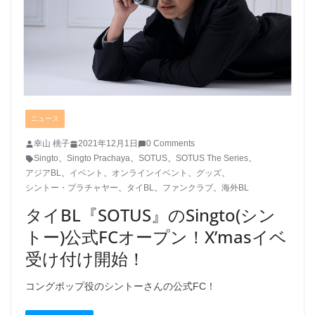
ニュース
幸山 桃子
2021年12月1日
0 Comments
Singto
、
Singto Prachaya
、
SOTUS
、
SOTUS The Series
、
アジアBL
、
イベント
、
オンラインイベント
、
グッズ
、
シントー・プラチャヤー
、
タイBL
、
ファンクラブ
、
海外BL
タイBL『SOTUS』のSingto(シン
トー)公式FCオープン！X’masイベ
受け付け開始！
コングポップ役のシントーさんの公式FC！