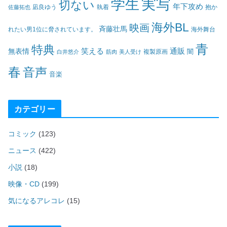
実写
学生
切ない
年下攻め
凪良ゆう
執着
佐藤拓也
抱か
海外BL
映画
斉藤壮馬
海外舞台
れたい男1位に脅されています。
青
特典
笑える
通販
無表情
闇
白井悠介
筋肉
美人受け
複製原画
春
音声
音楽
カテゴリー
コミック
(123)
ニュース
(422)
小説
(18)
映像・CD
(199)
気になるアレコレ
(15)